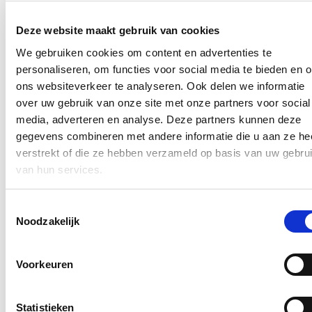
Deze website maakt gebruik van cookies
Ja, ik wens de nieuwsbrief van Loes Vandromme te ontvangen op
bovenstaand e-mailadres.
We gebruiken cookies om content en advertenties te
personaliseren, om functies voor social media te bieden en 
Klik
hier
om de privacyvoorwaarden te raadplegen
ons websiteverkeer te analyseren. Ook delen we informatie
over uw gebruik van onze site met onze partners voor social
media, adverteren en analyse. Deze partners kunnen deze
Nieuws
gegevens combineren met andere informatie die u aan ze he
verstrekt of die ze hebben verzameld op basis van uw gebru
Recordaantal West-Vlaamse scholen kiest voor Oog
van hun services.
voor Lekkers
16/07/26
Toestemmingsselectie
Noodzakelijk
Maar liefst 340 West-Vlaamse scholen namen tijdens het voorbije
schooljaar deel aan ‘Oog voor Lekkers’, het Vlaams-Europese
subsidieprogramma dat gezonde voedingsgewoonten bij kinderen
stimuleert. Dat zijn 26 scholen meer dan vorig schooljaar en zelf 80
Voorkeuren
meer dan drie jaar geleden: een stijging van respectievelijk bijna 9
en bijna 32 procent. “Onze West-Vlaamse scholen bevestigen zo
hun sterk engagement voor gezonde voeding op school én de
Statistieken