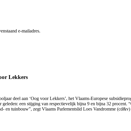
enstaand e-mailadres.
oor Lekkers
hooljaar deel aan ‘Oog voor Lekkers’, het Vlaams-Europese subsidiepr
ar geleden: een stijging van respectievelijk bijna 9 en bijna 32 proce
and- en tuinbouw”, zegt Vlaams Parlementslid Loes Vandromme (cd&v) 