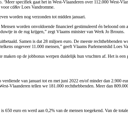
o. ‘Meer specifiek gaat het in West-Vlaanderen over 112.000 West-Vlam
id voor cd&v Loes Vandromme.
rieven worden nog verzonden tot midden januari.
lein. Mensen worden onvoldoende financieel gestimuleerd én beloond om
duwtje in de rug krijgen,” zegt Vlaams minister van Werk Jo Brouns.
tbetaald. Samen is dat 28 miljoen euro. De meeste rechthebbenden w
at telkens ongeveer 11.000 mensen,” geeft Vlaams Parlementslid Loes
e maken op de jobbonus werpen duidelijk hun vruchten af. Het is een 
o verdiende van januari tot en met juni 2022 en/of minder dan 2.900 eu
n West-Vlaanderen tellen we 181.000 rechthebbenden. Meer dan 809.00
s 650 euro en werd aan 0,2% van de mensen toegekend. Van de totale