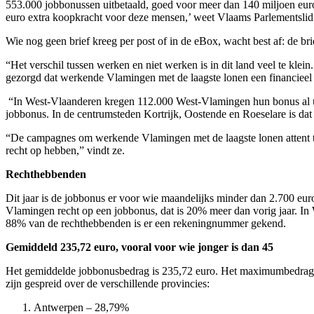
553.000 jobbonussen uitbetaald, goed voor meer dan 140 miljoen eur
euro extra koopkracht voor deze mensen,’ weet Vlaams Parlementsl
Wie nog geen brief kreeg per post of in de eBox, wacht best af: de b
“Het verschil tussen werken en niet werken is in dit land veel te k
gezorgd dat werkende Vlamingen met de laagste lonen een financieel 
“In West-Vlaanderen kregen 112.000 West-Vlamingen hun bonus al ui
jobbonus. In de centrumsteden Kortrijk, Oostende en Roeselare is d
“De campagnes om werkende Vlamingen met de laagste lonen attent t
recht op hebben,” vindt ze.
Rechthebbenden
Dit jaar is de jobbonus er voor wie maandelijks minder dan 2.700 eur
Vlamingen recht op een jobbonus, dat is 20% meer dan vorig jaar. I
88% van de rechthebbenden is er een rekeningnummer gekend.
Gemiddeld 235,72 euro, vooral voor wie jonger is dan 45
Het gemiddelde jobbonusbedrag is 235,72 euro. Het maximumbedrag i
zijn gespreid over de verschillende provincies:
Antwerpen – 28,79%