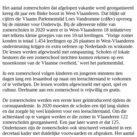
Het aantal zomerscholen dat afgelopen vakantie werd georganiseerd
kreeg dit jaar een flinke boost in West-Vlaanderen. Dat blijkt uit
cijfers die Vlaams Parlementslid Loes Vandromme (cd&v) opvroeg
bij de minister voor Onderwijs. Bij de allereerste editie van
zomerscholen in 2020 waren er in West-Vlaanderen 18 initiatieven
met telkens kleine groepjes van een 10-tal leerlingen. ‘Vorige zomer
konden in totaal 1.454 leerlingen op 26 plaatsen in West-Vlaanderen
ondersteuning krijgen en extra oefenen op Nederlands en wiskunde.
De lessen werden afgewisseld met ontspanning. Scholen of lokale
besturen die een zomerschool inrichten kunnen rekenen op een
tussenkomst van de Vlaamse overheid,’ weet het parlementslid.
In een zomerschool volgen kinderen en jongeren minstens tien
dagen lang een lesaanbod op maat om leerachterstand te vorkomen
of te verhelpen. De lessen worden afgewisseld met sport, spel en
cultuur. Deelname aan een zomerschool is vrijwillig en gratis.
De zomerscholen werden een eerste keer geïntroduceerd tijdens de
coronapandemie. In 2020 moesten de scholen een tijd lang sluiten
en dat zorgde bij veel kinderen voor een leerachterstand. Om die
achterstand op te vangen werden er die zomer in Vlaanderen 122
zomerscholen georganiseerd. Een jaar later waren er dat 125.
Ondertussen zijn de zomerscholen ook structureel verankerd in een
decretaal kader met duidelijke voorwaarden en afspraken. Het aantal