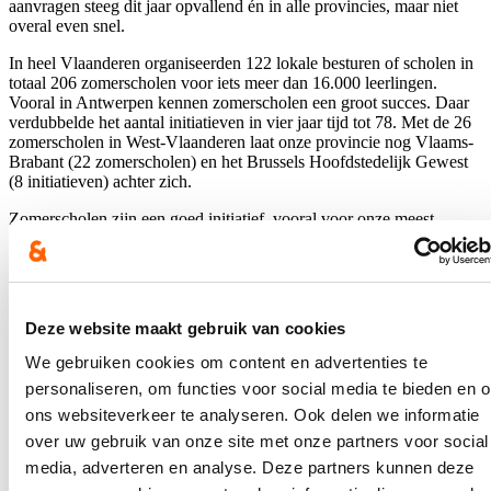
aanvragen steeg dit jaar opvallend én in alle provincies, maar niet
overal even snel.
In heel Vlaanderen organiseerden 122 lokale besturen of scholen in
totaal 206 zomerscholen voor iets meer dan 16.000 leerlingen.
Vooral in Antwerpen kennen zomerscholen een groot succes. Daar
verdubbelde het aantal initiatieven in vier jaar tijd tot 78. Met de 26
zomerscholen in West-Vlaanderen laat onze provincie nog Vlaams-
Brabant (22 zomerscholen) en het Brussels Hoofdstedelijk Gewest
(8 initiatieven) achter zich.
Zomerscholen zijn een goed initiatief, vooral voor onze meest
kwetsbare kinderen,’ vindt Loes Vandromme. ‘Maar het is niet
zaligmakend natuurlijk. We bereiken een deel van de kwetsbare
kinderen, maar lang niet allemaal. Zomerscholen hebben in onze
landelijke regio’s van de provincie bijvoorbeeld nog geen ingang
gevonden. Als cd&v blijven we daarom pleiten om in te zetten op
Deze website maakt gebruik van cookies
extra ondersteuning in de klas: tijdens de lesuren en tussen de
klasmuren,’ besluit Vandromme.
We gebruiken cookies om content en advertenties te
personaliseren, om functies voor social media te bieden en 
Blijf je graag op de hoogte?
ons websiteverkeer te analyseren. Ook delen we informatie
over uw gebruik van onze site met onze partners voor social
Ontvang mijn nieuwsbrief.
media, adverteren en analyse. Deze partners kunnen deze
E-mailadres