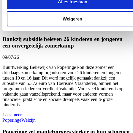
Alles toestaan
hun sterk engagement voor gezonde voeding op school én de
verbinding met onze lokale land- en tuinbouw”, zegt Vlaams
Parlementslid Loes Vandromme (cd&v) tevreden.
Weigeren
Lees meer
Onderwijs
Welzijn
West-Vlaanderen
Dankzij subsidie beleven 26 kinderen en jongeren
een onvergetelijk zomerkamp
09/07/26
Buurtwerking Bellewijk van Poperinge kon deze zomer een
driedaags zomerkamp organiseren voor 26 kinderen en jongeren
tussen 10 en 16 jaar. Dit werd mogelijk gemaakt dankzij een
subsidie van 5.372 euro van Toerisme Vlaanderen, binnen het
programma Iedereen Verdient Vakantie. Voor veel kinderen is op
vakantie gaan vanzelfsprekend, maar voor anderen vormen
financiële, praktische en sociale drempels vaak een te grote
hindernis.
Lees meer
Poperinge
Welzijn
Poperinge zet mantelzorgers sterker in hun schoenen