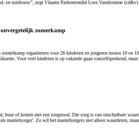
and- en tuinbouw”, zegt Vlaams Parlementslid Loes Vandromme (cd&v) 
n onvergetelijk zomerkamp
zomerkamp organiseren voor 26 kinderen en jongeren tussen 10 en 16 j
antie. Voor veel kinderen is op vakantie gaan vanzelfsprekend, maar 
lid, buur of kennis met een zorgnood. Die zorg is van onschatbare waa
s mantelzorger'. Zo wil het mantelzorgers niet alleen waarderen, maar