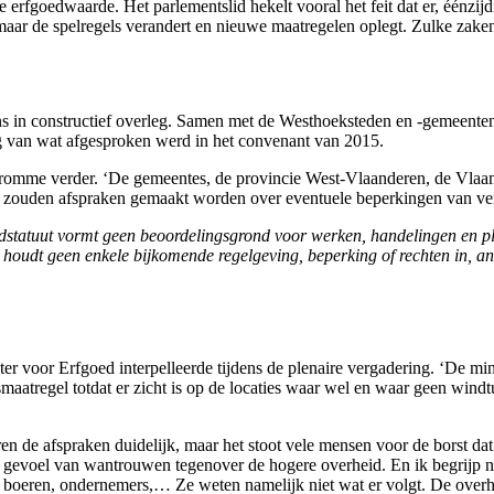
 erfgoedwaarde. Het parlementslid hekelt vooral het feit dat er, éénzij
aar de spelregels verandert en nieuwe maatregelen oplegt. Zulke zaken
ns in constructief overleg. Samen met de Westhoeksteden en -gemeente
g van wat afgesproken werd in het convenant van 2015.
dromme verder. ‘De gemeentes, de provincie West-Vlaanderen, de Vlaam
 er zouden afspraken gemaakt worden over eventuele beperkingen van v
dstatuut vormt geen beoordelingsgrond voor werken, handelingen en p
udt geen enkele bijkomende regelgeving, beperking of rechten in, ande
er voor Erfgoed interpelleerde tijdens de plenaire vergadering. ‘De mi
smaatregel totdat er zicht is op de locaties waar wel en waar geen wi
n de afspraken duidelijk, maar het stoot vele mensen voor de borst dat d
 gevoel van wantrouwen tegenover de hogere overheid. En ik begrijp n
 boeren, ondernemers,… Ze weten namelijk niet wat er volgt. De overh