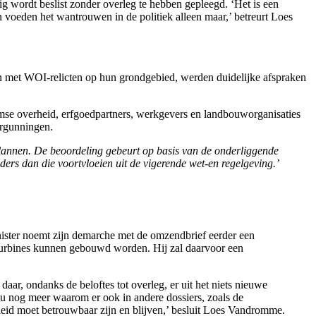
dig wordt beslist zonder overleg te hebben gepleegd. ‘Het is een
 voeden het wantrouwen in de politiek alleen maar,’ betreurt Loes
n met WOI-relicten op hun grondgebied, werden duidelijke afspraken
se overheid, erfgoedpartners, werkgevers en landbouworganisaties
ergunningen.
lannen
. De beoordeling gebeurt op basis van de onderliggende
rs dan die voortvloeien uit de vigerende wet-en regelgeving.’
nister noemt zijn demarche met de omzendbrief eerder een
ndturbines kunnen gebouwd worden. Hij zal daarvoor een
aar, ondanks de beloftes tot overleg, er uit het niets nieuwe
u nog meer waarom er ook in andere dossiers, zoals de
eid moet betrouwbaar zijn en blijven,’ besluit Loes Vandromme.