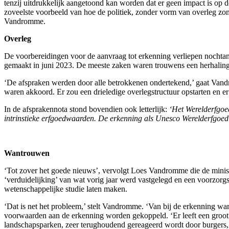
tenzij uitdrukkelijk aangetoond kan worden dat er geen impact is op de
zoveelste voorbeeld van hoe de politiek, zonder vorm van overleg zom
Vandromme.
Overleg
De voorbereidingen voor de aanvraag tot erkenning verliepen nochta
gemaakt in juni 2023. De meeste zaken waren trouwens een herhalin
‘De afspraken werden door alle betrokkenen ondertekend,’ gaat Van
waren akkoord. Er zou een drieledige overlegstructuur opstarten en
In de afsprakennota stond bovendien ook letterlijk:
‘Het Werelderfgoe
intrinstieke erfgoedwaarden.
De erkenning als Unesco Werelderfgoed ho
Wantrouwen
‘Tot zover het goede nieuws’, vervolgt Loes Vandromme die de minist
‘verduidelijking’ van wat vorig jaar werd vastgelegd en een voorzorg
wetenschappelijke studie laten maken.
‘Dat is net het probleem,’ stelt Vandromme. ‘Van bij de erkenning ware
voorwaarden aan de erkenning worden gekoppeld. ‘Er leeft een groot
landschapsparken, zeer terughoudend gereageerd wordt door burgers,