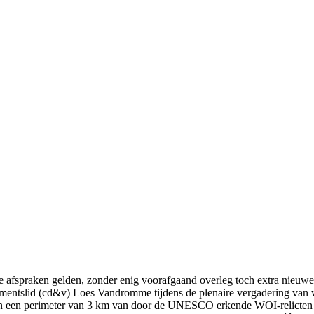
de afspraken gelden, zonder enig voorafgaand overleg toch extra nieuw
lementslid (cd&v) Loes Vandromme tijdens de plenaire vergadering van
en een perimeter van 3 km van door de UNESCO erkende WOI-relicten