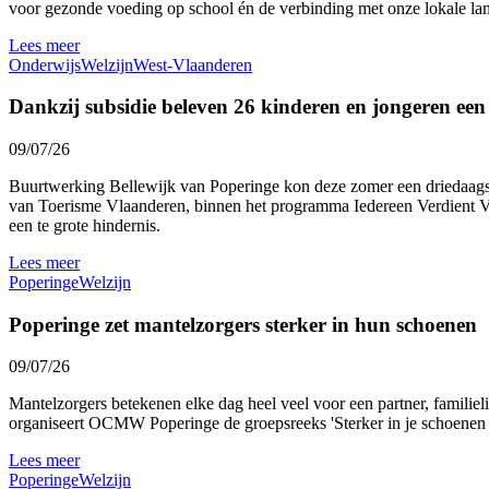
voor gezonde voeding op school én de verbinding met onze lokale l
Lees meer
Onderwijs
Welzijn
West-Vlaanderen
Dankzij subsidie beleven 26 kinderen en jongeren ee
09/07/26
Buurtwerking Bellewijk van Poperinge kon deze zomer een driedaags 
van Toerisme Vlaanderen, binnen het programma Iedereen Verdient Vak
een te grote hindernis.
Lees meer
Poperinge
Welzijn
Poperinge zet mantelzorgers sterker in hun schoenen
09/07/26
Mantelzorgers betekenen elke dag heel veel voor een partner, familie
organiseert OCMW Poperinge de groepsreeks 'Sterker in je schoenen al
Lees meer
Poperinge
Welzijn