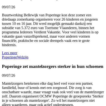
09/07/26
Buurtwerking Bellewijk van Poperinge kon deze zomer een
driedaags zomerkamp organiseren voor 26 kinderen en jongeren
tussen 10 en 16 jaar. Dit werd mogelijk gemaakt dankzij een
subsidie van 5.372 euro van Toerisme Vlaanderen, binnen het
programma Iedereen Verdient Vakantie. Voor veel kinderen is op
vakantie gaan vanzelfsprekend, maar voor anderen vormen
financiële, praktische en sociale drempels vaak een te grote
hindernis.
Lees meer
Poperinge
Welzijn
Poperinge zet mantelzorgers sterker in hun schoenen
09/07/26
Mantelzorgers betekenen elke dag heel veel voor een partner,
familielid, buur of kennis met een zorgnood. Die zorg is van
onschatbare waarde, maar vraagt vaak ook veel van de mantelzorger
zelf. Daarom organiseert OCMW Poperinge de groepsreeks 'Sterker
in je schoenen als mantelzorger'. Zo wil het mantelzorgers niet
alleen waarderen, maar ook actief ondersteunen.