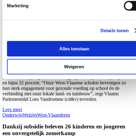
Marketing
Nieuws
Recordaantal West-Vlaamse scholen kiest voor Oog
Details tonen
voor Lekkers
16/07/26
Alles toestaan
Maar liefst 340 West-Vlaamse scholen namen tijdens het voorbije
schooljaar deel aan ‘Oog voor Lekkers’, het Vlaams-Europese
subsidieprogramma dat gezonde voedingsgewoonten bij kinderen
Weigeren
stimuleert. Dat zijn 26 scholen meer dan vorig schooljaar en zelf 80
meer dan drie jaar geleden: een stijging van respectievelijk bijna 9
en bijna 32 procent. “Onze West-Vlaamse scholen bevestigen zo
hun sterk engagement voor gezonde voeding op school én de
verbinding met onze lokale land- en tuinbouw”, zegt Vlaams
Parlementslid Loes Vandromme (cd&v) tevreden.
Lees meer
Onderwijs
Welzijn
West-Vlaanderen
Dankzij subsidie beleven 26 kinderen en jongeren
een onvergetelijk zomerkamp