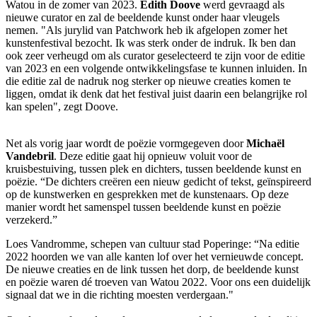
Watou in de zomer van 2023.
Edith Doove
werd gevraagd als
nieuwe curator en zal de beeldende kunst onder haar vleugels
nemen. "Als jurylid van Patchwork heb ik afgelopen zomer het
kunstenfestival bezocht. Ik was sterk onder de indruk. Ik ben dan
ook zeer verheugd om als curator geselecteerd te zijn voor de editie
van 2023 en een volgende ontwikkelingsfase te kunnen inluiden. In
die editie zal de nadruk nog sterker op nieuwe creaties komen te
liggen, omdat ik denk dat het festival juist daarin een belangrijke rol
kan spelen", zegt Doove.
Net als vorig jaar wordt de poëzie vormgegeven door
Michaël
Vandebril
. Deze editie gaat hij opnieuw voluit voor de
kruisbestuiving, tussen plek en dichters, tussen beeldende kunst en
poëzie. “De dichters creëren een nieuw gedicht of tekst, geïnspireerd
op de kunstwerken en gesprekken met de kunstenaars. Op deze
manier wordt het samenspel tussen beeldende kunst en poëzie
verzekerd.”
Loes Vandromme, schepen van cultuur stad Poperinge: “Na editie
2022 hoorden we van alle kanten lof over het vernieuwde concept.
De nieuwe creaties en de link tussen het dorp, de beeldende kunst
en poëzie waren dé troeven van Watou 2022. Voor ons een duidelijk
signaal dat we in die richting moesten verdergaan."