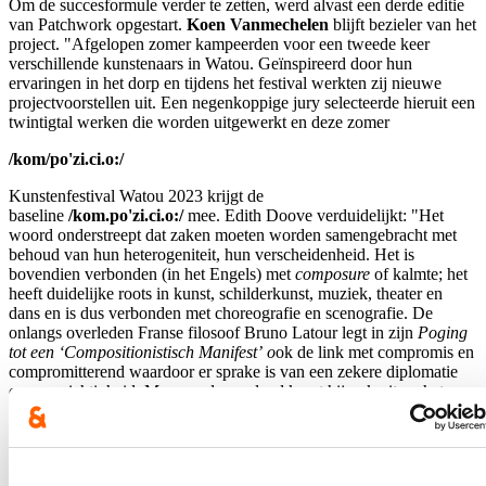
Om de succesformule verder te zetten, werd alvast een derde editie
van Patchwork opgestart.
Koen Vanmechelen
blijft bezieler van het
project. "Afgelopen zomer kampeerden voor een tweede keer
verschillende kunstenaars in Watou. Geïnspireerd door hun
ervaringen in het dorp en tijdens het festival werkten zij nieuwe
projectvoorstellen uit. Een negenkoppige jury selecteerde hieruit een
twintigtal werken die worden uitgewerkt en deze zomer
/kom/po'zi.ci.o:/
Kunstenfestival Watou 2023 krijgt de
baseline
/kom.po'zi.ci.o:/
mee. Edith Doove verduidelijkt: "Het
woord onderstreept dat zaken moeten worden samengebracht met
behoud van hun heterogeniteit, hun verscheidenheid. Het is
bovendien verbonden (in het Engels) met
composure
of kalmte; het
heeft duidelijke roots in kunst, schilderkunst, muziek, theater en
dans en is dus verbonden met choreografie en scenografie. De
onlangs overleden Franse filosoof Bruno Latour legt in zijn
Poging
tot een ‘Compositionistisch Manifest’ o
ok de link met compromis en
compromitterend waardoor er sprake is van een zekere diplomatie
en voorzichtigheid. Maar verder spelend komt hij ook uit op het
ecologische verantwoorde compost en de-compositie van
verschillende onzichtbare elementen. In het componeren is er altijd
sprake van een zeker risico, het kan slagen maar ook mislukken.
Maar op zijn minst is er een poging om opbouwend te construeren