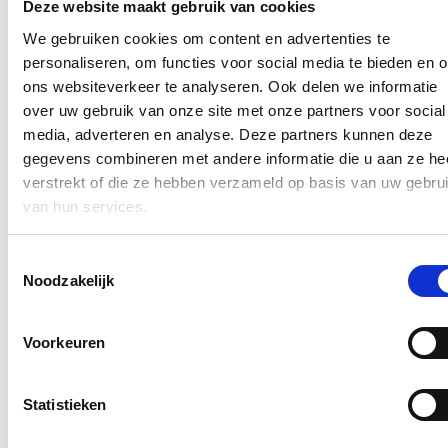
met het oog op een boeiend geheel. Tegelijkertijd is het een
Deze website maakt gebruik van cookies
thematiek die dicht bij de mensen staat en ook ruimte laat voor
We gebruiken cookies om content en advertenties te
speelsheid."
personaliseren, om functies voor social media te bieden en 
Het kunstenfestival zal plaatsvinden van zaterdag 1 juli tot en met
ons websiteverkeer te analyseren. Ook delen we informatie
zondag 3 september.
over uw gebruik van onze site met onze partners voor social
te zien zullen zijn op het kunstenfestival." In maart wordt een
media, adverteren en analyse. Deze partners kunnen deze
nieuwe open call gelanceerd om deel te nemen aan dit unieke
gegevens combineren met andere informatie die u aan ze he
onderzoekstraject.
verstrekt of die ze hebben verzameld op basis van uw gebru
Blijf je graag op de hoogte?
van hun services.
Ontvang mijn nieuwsbrief.
Toestemmingsselectie
Noodzakelijk
E-mailadres
Postcode
Voorkeuren
Ja, ik wens de nieuwsbrief van Loes Vandromme te ontvangen op
bovenstaand e-mailadres.
Statistieken
Klik
hier
om de privacyvoorwaarden te raadplegen