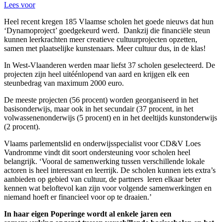
Lees voor
Heel recent kregen 185 Vlaamse scholen het goede nieuws dat hun
‘Dynamoproject’ goedgekeurd werd. Dankzij die financiële steun
kunnen leerkrachten meer creatieve cultuurprojecten opzetten,
samen met plaatselijke kunstenaars. Meer cultuur dus, in de klas!
In West-Vlaanderen werden maar liefst 37 scholen geselecteerd. De
projecten zijn heel uitéénlopend van aard en krijgen elk een
steunbedrag van maximum 2000 euro.
De meeste projecten (56 procent) worden georganiseerd in het
basisonderwijs, maar ook in het secundair (37 procent, in het
volwassenenonderwijs (5 procent) en in het deeltijds kunstonderwijs
(2 procent).
Vlaams parlementslid en onderwijsspecialist voor CD&V Loes
Vandromme vindt dit soort ondersteuning voor scholen heel
belangrijk. ‘Vooral de samenwerking tussen verschillende lokale
actoren is heel interessant en leerrijk. De scholen kunnen iets extra’s
aanbieden op gebied van cultuur, de partners leren elkaar beter
kennen wat beloftevol kan zijn voor volgende samenwerkingen en
niemand hoeft er financieel voor op te draaien.’
In haar eigen Poperinge wordt al enkele jaren een