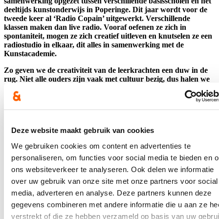
samenwerking opgezet tussen verschillende basisscholen en het
deeltijds kunstonderwijs in Poperinge. Dit jaar wordt voor de
tweede keer al ‘Radio Copain’ uitgewerkt. Verschillende
klassen maken dan live radio. Vooraf oefenen ze zich in
spontaniteit, mogen ze zich creatief uitleven en knutselen ze een
radiostudio in elkaar, dit alles in samenwerking met de
Kunstacademie.
Zo geven we de creativiteit van de leerkrachten een duw in de
rug. Niet alle ouders zijn vaak met cultuur bezig, dus halen we
cultuur naar de klas!
Wil je als school ook zo’n creatief cultuurproject opzetten? Op
www.cultuurkuur.be vind je er meer info over!
Deze website maakt gebruik van cookies
We gebruiken cookies om content en advertenties te
Blijf je graag op de hoogte?
personaliseren, om functies voor social media te bieden en 
ons websiteverkeer te analyseren. Ook delen we informatie
Ontvang mijn nieuwsbrief.
over uw gebruik van onze site met onze partners voor social
E-mailadres
media, adverteren en analyse. Deze partners kunnen deze
Postcode
gegevens combineren met andere informatie die u aan ze he
verstrekt of die ze hebben verzameld op basis van uw gebru