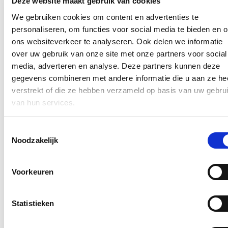
Deze website maakt gebruik van cookies
de samenwerking tussen de verschillende organisaties niet. We
voelen de verbinding als sociale partners. Vanuit ieders sterktes en
We gebruiken cookies om content en advertenties te
talenten werden de voorbije maanden zaadjes geplant voor nieuwe
personaliseren, om functies voor social media te bieden en 
ideeën en samenwerkingen. Deze kunnen in de toekomst verder
ons websiteverkeer te analyseren. Ook delen we informatie
ontkiemen en uitbloeien tot een prachtige bloementuin”.
over uw gebruik van onze site met onze partners voor social
De verzamelde werken van Boek(ver)binderij zijn van 1 tot 29 april
media, adverteren en analyse. Deze partners kunnen deze
te bezichtigen tijdens de normale openingsuren van bibliotheek De
gegevens combineren met andere informatie die u aan ze he
Letterbeek, Veurnestraat 71, 8970 Poperinge.
verstrekt of die ze hebben verzameld op basis van uw gebru
Blijf je graag op de hoogte?
van hun services.
Ontvang mijn nieuwsbrief.
Toestemmingsselectie
E-mailadres
Noodzakelijk
Postcode
Voorkeuren
Ja, ik wens de nieuwsbrief van Loes Vandromme te ontvangen op
bovenstaand e-mailadres.
Statistieken
Klik
hier
om de privacyvoorwaarden te raadplegen