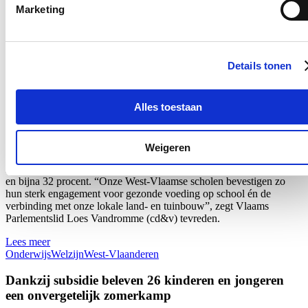
Marketing
Nieuws
Recordaantal West-Vlaamse scholen kiest voor Oog
Details tonen
voor Lekkers
16/07/26
Alles toestaan
Maar liefst 340 West-Vlaamse scholen namen tijdens het voorbije
schooljaar deel aan ‘Oog voor Lekkers’, het Vlaams-Europese
subsidieprogramma dat gezonde voedingsgewoonten bij kinderen
Weigeren
stimuleert. Dat zijn 26 scholen meer dan vorig schooljaar en zelf 80
meer dan drie jaar geleden: een stijging van respectievelijk bijna 9
en bijna 32 procent. “Onze West-Vlaamse scholen bevestigen zo
hun sterk engagement voor gezonde voeding op school én de
verbinding met onze lokale land- en tuinbouw”, zegt Vlaams
Parlementslid Loes Vandromme (cd&v) tevreden.
Lees meer
Onderwijs
Welzijn
West-Vlaanderen
Dankzij subsidie beleven 26 kinderen en jongeren
een onvergetelijk zomerkamp