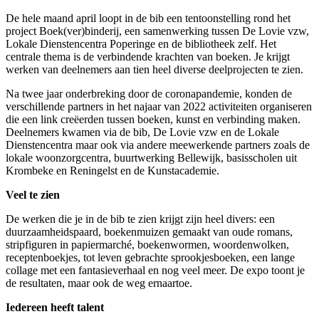
De hele maand april loopt in de bib een tentoonstelling rond het
project Boek(ver)binderij, een samenwerking tussen De Lovie vzw,
Lokale Dienstencentra Poperinge en de bibliotheek zelf. Het
centrale thema is de verbindende krachten van boeken. Je krijgt
werken van deelnemers aan tien heel diverse deelprojecten te zien.
Na twee jaar onderbreking door de coronapandemie, konden de
verschillende partners in het najaar van 2022 activiteiten organiseren
die een link creëerden tussen boeken, kunst en verbinding maken.
Deelnemers kwamen via de bib, De Lovie vzw en de Lokale
Dienstencentra maar ook via andere meewerkende partners zoals de
lokale woonzorgcentra, buurtwerking Bellewijk, basisscholen uit
Krombeke en Reningelst en de Kunstacademie.
Veel te zien
De werken die je in de bib te zien krijgt zijn heel divers: een
duurzaamheidspaard, boekenmuizen gemaakt van oude romans,
stripfiguren in papiermarché, boekenwormen, woordenwolken,
receptenboekjes, tot leven gebrachte sprookjesboeken, een lange
collage met een fantasieverhaal en nog veel meer. De expo toont je
de resultaten, maar ook de weg ernaartoe.
Iedereen heeft talent