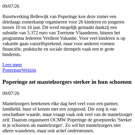
09/07/26
Buurtwerking Bellewijk van Poperinge kon deze zomer een
driedaags zomerkamp organiseren voor 26 kinderen en jongeren
tussen 10 en 16 jaar. Dit werd mogelijk gemaakt dankzij een
subsidie van 5.372 euro van Toerisme Vlaanderen, binnen het
programma Iedereen Verdient Vakantie. Voor veel kinderen is op
vakantie gaan vanzelfsprekend, maar voor anderen vormen
financiële, praktische en sociale drempels vaak een te grote
hindernis.
Lees meer
Poperinge
Welzijn
Poperinge zet mantelzorgers sterker in hun schoenen
09/07/26
Mantelzorgers betekenen elke dag heel veel voor een partner,
familielid, buur of kennis met een zorgnood. Die zorg is van
onschatbare waarde, maar vraagt vaak ook veel van de mantelzorger
zelf. Daarom organiseert OCMW Poperinge de groepsreeks 'Sterker
in je schoenen als mantelzorger'. Zo wil het mantelzorgers niet
alleen waarderen, maar ook actief ondersteunen.