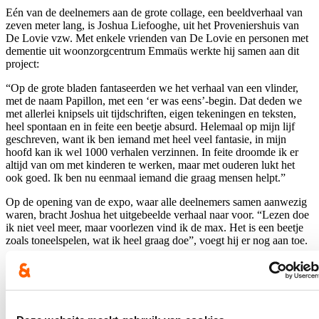
Eén van de deelnemers aan de grote collage, een beeldverhaal van
zeven meter lang, is Joshua Liefooghe, uit het Proveniershuis van
De Lovie vzw. Met enkele vrienden van De Lovie en personen met
dementie uit woonzorgcentrum Emmaüs werkte hij samen aan dit
project:
“Op de grote bladen fantaseerden we het verhaal van een vlinder,
met de naam Papillon, met een ‘er was eens’-begin. Dat deden we
met allerlei knipsels uit tijdschriften, eigen tekeningen en teksten,
heel spontaan en in feite een beetje absurd. Helemaal op mijn lijf
geschreven, want ik ben iemand met heel veel fantasie, in mijn
hoofd kan ik wel 1000 verhalen verzinnen. In feite droomde ik er
altijd van om met kinderen te werken, maar met ouderen lukt het
ook goed. Ik ben nu eenmaal iemand die graag mensen helpt.”
Op de opening van de expo, waar alle deelnemers samen aanwezig
waren, bracht Joshua het uitgebeelde verhaal naar voor. “Lezen doe
ik niet veel meer, maar voorlezen vind ik de max. Het is een beetje
zoals toneelspelen, wat ik heel graag doe”, voegt hij er nog aan toe.
Zaadjes voor de toekomst
Frederik Desodt van De Lovie vzw ontdekte de voorbije maanden
het potentieel van samenwerking tussen de partners uit dit project:
“Hoewel de tentoonstelling de afsluit is van Boek(ver)binderij, stopt