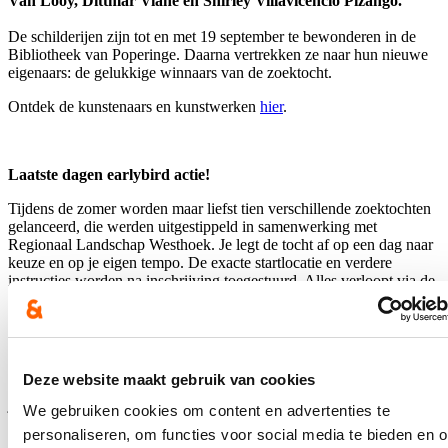
Van Looy, Dittmar Viane en Shirley Villavicencio Pizango.
De schilderijen zijn tot en met 19 september te bewonderen in de
Bibliotheek van Poperinge. Daarna vertrekken ze naar hun nieuwe
eigenaars: de gelukkige winnaars van de zoektocht.
Ontdek de kunstenaars en kunstwerken
hier
.
Laatste dagen earlybird actie!
Tijdens de zomer worden maar liefst tien verschillende zoektochten
gelanceerd, die werden uitgestippeld in samenwerking met
Regionaal Landschap Westhoek. Je legt de tocht af op een dag naar
keuze en op je eigen tempo. De exacte startlocatie en verdere
instructies worden na inschrijving toegestuurd. Alles verloopt via de
smartphone, waardoor de zoektochten flexibel en zelfstandig
kunnen worden afgelegd.
Opgelet: dit zijn de
laatste dagen van de earlybird actie
.
Deze website maakt gebruik van cookies
Inschrijven kan tot en met 11 juli aan € 10 per zoektocht. Vanaf 12
juli geldt de standaardprijs van € 12.
We gebruiken cookies om content en advertenties te
personaliseren, om functies voor social media te bieden en 