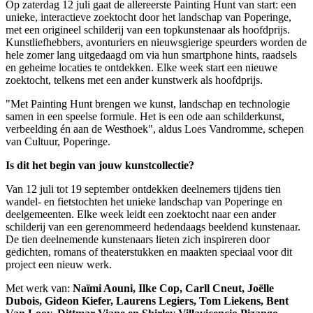
Op zaterdag 12 juli gaat de allereerste Painting Hunt van start: een
unieke, interactieve zoektocht door het landschap van Poperinge,
met een origineel schilderij van een topkunstenaar als hoofdprijs.
Kunstliefhebbers, avonturiers en nieuwsgierige speurders worden de
hele zomer lang uitgedaagd om via hun smartphone hints, raadsels
en geheime locaties te ontdekken. Elke week start een nieuwe
zoektocht, telkens met een ander kunstwerk als hoofdprijs.
"Met Painting Hunt brengen we kunst, landschap en technologie
samen in een speelse formule. Het is een ode aan schilderkunst,
verbeelding én aan de Westhoek", aldus Loes Vandromme, schepen
van Cultuur, Poperinge.
Is dit het begin van jouw kunstcollectie?
Van 12 juli tot 19 september ontdekken deelnemers tijdens tien
wandel- en fietstochten het unieke landschap van Poperinge en
deelgemeenten. Elke week leidt een zoektocht naar een ander
schilderij van een gerenommeerd hedendaags beeldend kunstenaar.
De tien deelnemende kunstenaars lieten zich inspireren door
gedichten, romans of theaterstukken en maakten speciaal voor dit
project een nieuw werk.
Met werk van:
Naïmi Aouni,
Ilke Cop, Carll Cneut, Joëlle
Dubois, Gideon Kiefer, Laurens Legiers, Tom Liekens, Bent