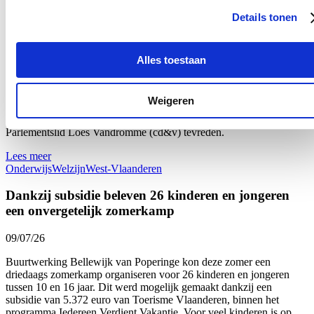
16/07/26
Details tonen
Maar liefst 340 West-Vlaamse scholen namen tijdens het voorbije
schooljaar deel aan ‘Oog voor Lekkers’, het Vlaams-Europese
subsidieprogramma dat gezonde voedingsgewoonten bij kinderen
Alles toestaan
stimuleert. Dat zijn 26 scholen meer dan vorig schooljaar en zelf 80
meer dan drie jaar geleden: een stijging van respectievelijk bijna 9
en bijna 32 procent. “Onze West-Vlaamse scholen bevestigen zo
Weigeren
hun sterk engagement voor gezonde voeding op school én de
verbinding met onze lokale land- en tuinbouw”, zegt Vlaams
Parlementslid Loes Vandromme (cd&v) tevreden.
Lees meer
Onderwijs
Welzijn
West-Vlaanderen
Dankzij subsidie beleven 26 kinderen en jongeren
een onvergetelijk zomerkamp
09/07/26
Buurtwerking Bellewijk van Poperinge kon deze zomer een
driedaags zomerkamp organiseren voor 26 kinderen en jongeren
tussen 10 en 16 jaar. Dit werd mogelijk gemaakt dankzij een
subsidie van 5.372 euro van Toerisme Vlaanderen, binnen het
programma Iedereen Verdient Vakantie. Voor veel kinderen is op