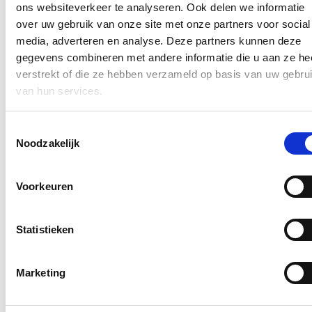
ons websiteverkeer te analyseren. Ook delen we informatie
Alle info:
www.kunstenfestivalwatou.be
over uw gebruik van onze site met onze partners voor social
media, adverteren en analyse. Deze partners kunnen deze
Blijf je graag op de hoogte?
gegevens combineren met andere informatie die u aan ze he
verstrekt of die ze hebben verzameld op basis van uw gebru
Ontvang mijn nieuwsbrief.
van hun services.
E-mailadres
Postcode
Toestemmingsselectie
Noodzakelijk
Ja, ik wens de nieuwsbrief van Loes Vandromme te ontvangen op
bovenstaand e-mailadres.
Voorkeuren
Klik
hier
om de privacyvoorwaarden te raadplegen
Statistieken
Nieuws
Marketing
Recordaantal West-Vlaamse scholen kiest voor Oog
voor Lekkers