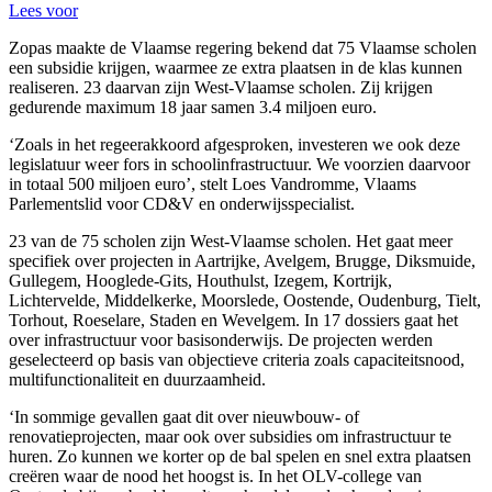
Lees voor
Zopas maakte de Vlaamse regering bekend dat 75 Vlaamse scholen
een subsidie krijgen, waarmee ze extra plaatsen in de klas kunnen
realiseren. 23 daarvan zijn West-Vlaamse scholen. Zij krijgen
gedurende maximum 18 jaar samen 3.4 miljoen euro.
‘Zoals in het regeerakkoord afgesproken, investeren we ook deze
legislatuur weer fors in schoolinfrastructuur. We voorzien daarvoor
in totaal 500 miljoen euro’, stelt Loes Vandromme, Vlaams
Parlementslid voor CD&V en onderwijsspecialist.
23 van de 75 scholen zijn West-Vlaamse scholen. Het gaat meer
specifiek over projecten in Aartrijke, Avelgem, Brugge, Diksmuide,
Gullegem, Hooglede-Gits, Houthulst, Izegem, Kortrijk,
Lichtervelde, Middelkerke, Moorslede, Oostende, Oudenburg, Tielt,
Torhout, Roeselare, Staden en Wevelgem. In 17 dossiers gaat het
over infrastructuur voor basisonderwijs. De projecten werden
geselecteerd op basis van objectieve criteria zoals capaciteitsnood,
multifunctionaliteit en duurzaamheid.
‘In sommige gevallen gaat dit over nieuwbouw- of
renovatieprojecten, maar ook over subsidies om infrastructuur te
huren. Zo kunnen we korter op de bal spelen en snel extra plaatsen
creëren waar de nood het hoogst is. In het OLV-college van