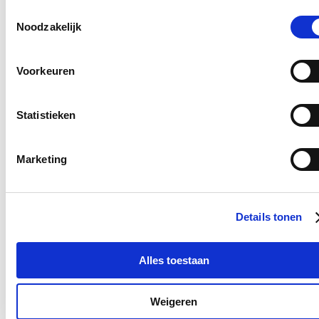
Toestemmingsselectie
Noodzakelijk
Nieuws
Recordaantal West-Vlaamse scholen kiest voor Oog
Voorkeuren
voor Lekkers
16/07/26
Statistieken
Maar liefst 340 West-Vlaamse scholen namen tijdens het voorbije
schooljaar deel aan ‘Oog voor Lekkers’, het Vlaams-Europese
subsidieprogramma dat gezonde voedingsgewoonten bij kinderen
Marketing
stimuleert. Dat zijn 26 scholen meer dan vorig schooljaar en zelf 80
meer dan drie jaar geleden: een stijging van respectievelijk bijna 9
en bijna 32 procent. “Onze West-Vlaamse scholen bevestigen zo
hun sterk engagement voor gezonde voeding op school én de
Details tonen
verbinding met onze lokale land- en tuinbouw”, zegt Vlaams
Parlementslid Loes Vandromme (cd&v) tevreden.
Lees meer
Alles toestaan
Onderwijs
Welzijn
West-Vlaanderen
Dankzij subsidie beleven 26 kinderen en jongeren
Weigeren
een onvergetelijk zomerkamp