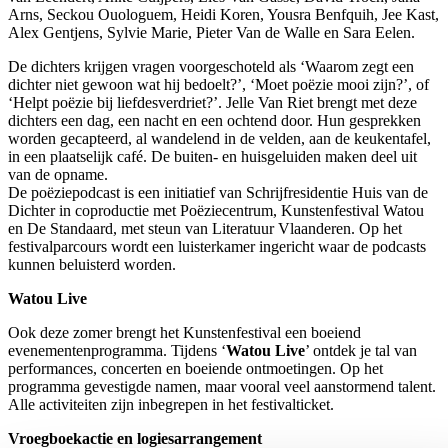
Arns, Seckou Ouologuem, Heidi Koren, Yousra Benfquih, Jee Kast,
Alex Gentjens, Sylvie Marie, Pieter Van de Walle en Sara Eelen.
De dichters krijgen vragen voorgeschoteld als ‘Waarom zegt een
dichter niet gewoon wat hij bedoelt?’, ‘Moet poëzie mooi zijn?’, of
‘Helpt poëzie bij liefdesverdriet?’. Jelle Van Riet brengt met deze
dichters een dag, een nacht en een ochtend door. Hun gesprekken
worden gecapteerd, al wandelend in de velden, aan de keukentafel,
in een plaatselijk café. De buiten- en huisgeluiden maken deel uit
van de opname.
De poëziepodcast is een initiatief van Schrijfresidentie Huis van de
Dichter in coproductie met Poëziecentrum, Kunstenfestival Watou
en De Standaard, met steun van Literatuur Vlaanderen. Op het
festivalparcours wordt een luisterkamer ingericht waar de podcasts
kunnen beluisterd worden.
Watou Live
Ook deze zomer brengt het Kunstenfestival een boeiend
evenementenprogramma. Tijdens ‘
Watou Live
’ ontdek je tal van
performances, concerten en boeiende ontmoetingen. Op het
programma gevestigde namen, maar vooral veel aanstormend talent.
Alle activiteiten zijn inbegrepen in het festivalticket.
Vroegboekactie en logiesarrangement