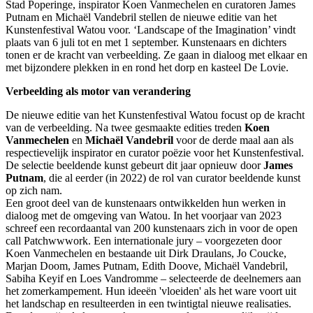
Stad Poperinge, inspirator Koen Vanmechelen en curatoren James
Putnam en Michaël Vandebril stellen de nieuwe editie van het
Kunstenfestival Watou voor. ‘Landscape of the Imagination’ vindt
plaats van 6 juli tot en met 1 september. Kunstenaars en dichters
tonen er de kracht van verbeelding. Ze gaan in dialoog met elkaar en
met bijzondere plekken in en rond het dorp en kasteel De Lovie.
Verbeelding als motor van verandering
De nieuwe editie van het Kunstenfestival Watou focust op de kracht
van de verbeelding. Na twee gesmaakte edities treden
Koen
Vanmechelen
en
Michaël Vandebril
voor de derde maal aan als
respectievelijk inspirator en curator poëzie voor het Kunstenfestival.
De selectie beeldende kunst gebeurt dit jaar opnieuw door
James
Putnam
, die al eerder (in 2022) de rol van curator beeldende kunst
op zich nam.
Een groot deel van de kunstenaars ontwikkelden hun werken in
dialoog met de omgeving van Watou. In het voorjaar van 2023
schreef een recordaantal van 200 kunstenaars zich in voor de open
call Patchwwwork. Een internationale jury – voorgezeten door
Koen Vanmechelen en bestaande uit Dirk Draulans, Jo Coucke,
Marjan Doom, James Putnam, Edith Doove, Michaël Vandebril,
Sabiha Keyif en Loes Vandromme – selecteerde de deelnemers aan
het zomerkampement. Hun ideeën 'vloeiden' als het ware voort uit
het landschap en resulteerden in een twintigtal nieuwe realisaties.