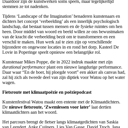
Daardoor zijn de kunstwerken soms speels, maar tegelijkertijd
stemmen ze tot nadenken.
Tijdens ‘Landscape of the Imagination’ benaderen kunstenaars en
dichters het concept ‘verbeelding’ als een innerlijk psychologisch
landschap, dat bestaat tussen mensen en de fysieke ruimtes om hen
heen. Door middel van woord en beeld willen ze ons bewustmaken
van de kracht die verbeelding bezit om te transformeren en een
verschil te maken. Hun werk zal te zien zijn op verschillende
bijzondere en ongewone locaties in en rond het dorp. Kasteel De
Lovie in Poperinge speelt opnieuw een belangrijke rol.
Kunstenaar Mikes Poppe, die in 2022 indruk maakte met zijn
durational performance
plant een nieuwe langdurige performance.
Daar waar “En de boer, hij ploegde voort” een akker als canvas had,
zal hij zich als tweede deel van zijn diptiek voor Watou op het water
wagen.
Fietsroute met klimaatpoëzie en poëziepodcast
Kunstenfestival Watou maakt een entente met de Klimaatdichters.
De
nieuwe fietsroute, ‘Zwemlessen voor later’
laat dertien
klimaatdichters aan het woord.
Het parcours brengt de fietser langs klimaatgedichten van Saskia
van Leendert, Anke Cuijpers, Lies Van Gasse, David Troch, Jana