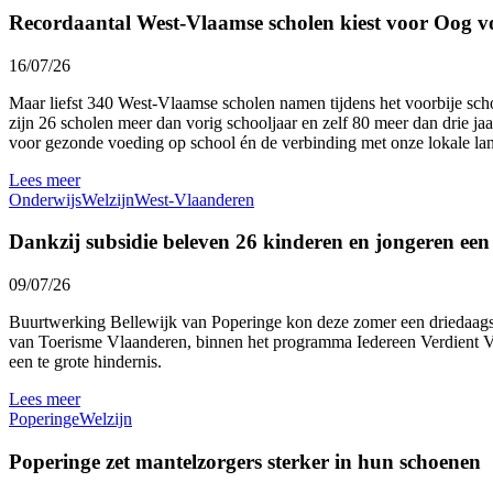
Recordaantal West-Vlaamse scholen kiest voor Oog v
16/07/26
Maar liefst 340 West-Vlaamse scholen namen tijdens het voorbije sc
zijn 26 scholen meer dan vorig schooljaar en zelf 80 meer dan drie ja
voor gezonde voeding op school én de verbinding met onze lokale l
Lees meer
Onderwijs
Welzijn
West-Vlaanderen
Dankzij subsidie beleven 26 kinderen en jongeren ee
09/07/26
Buurtwerking Bellewijk van Poperinge kon deze zomer een driedaags 
van Toerisme Vlaanderen, binnen het programma Iedereen Verdient Vak
een te grote hindernis.
Lees meer
Poperinge
Welzijn
Poperinge zet mantelzorgers sterker in hun schoenen