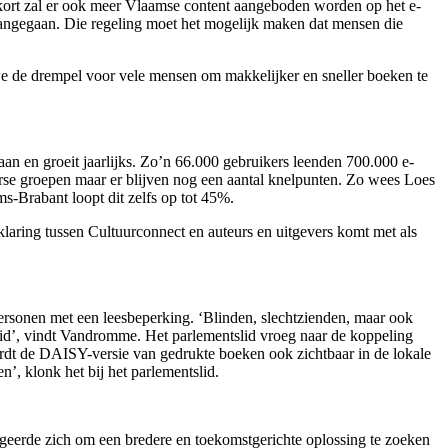
kort zal er ook meer Vlaamse content aangeboden worden op het e-
 aangegaan. Die regeling moet het mogelijk maken dat mensen die
e de drempel voor vele mensen om makkelijker en sneller boeken te
an en groeit jaarlijks. Zo’n 66.000 gebruikers leenden 700.000 e-
rse groepen maar er blijven nog een aantal knelpunten. Zo wees Loes
s-Brabant loopt dit zelfs op tot 45%.
laring tussen Cultuurconnect en auteurs en uitgevers komt met als
rsonen met een leesbeperking. ‘Blinden, slechtzienden, maar ook
heid’, vindt Vandromme. Het parlementslid vroeg naar de koppeling
ordt de DAISY-versie van gedrukte boeken ook zichtbaar in de lokale
’, klonk het bij het parlementslid.
gageerde zich om een bredere en toekomstgerichte oplossing te zoeken