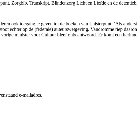
rpunt, Zorgbib, Transkript, Blindenzorg Licht en Liefde en de detentieb
ren ook toegang te geven tot de boeken van Luisterpunt. ‘Als andersta
e stoot echter op de (federale) auteurswetgeving. Vandromme riep daa
 vorige minister voor Cultuur bleef onbeantwoord. Er komt een herinne
enstaand e-mailadres.