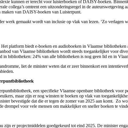
yslexie kunnen er terecht voor luisterboeken of DAISY-boeken. Binnen
erale collega’s omtrent een uitzonderingsregel in de auteurswetgeving
nen maken van DAISY-boeken van Luisterpunt.
er werk gemaakt wordt van inclusie op vlak van lezen. ‘Zo verlagen w
. Het platform biedt e-boeken en audioboeken in Vlaamse bibliotheken a
aanbod van Vlaamse bibliotheken wordt steeds toegankelijker voor dive
n bibliotheken: 24% van alle bibliotheken is nog geen lid en in Vlaam
dromme, liet de minister weten dat er zeer binnenkort een intentieverk
nbieden.
terpuntbibliotheek
rpuntbibliotheek, een specifieke Vlaamse openbare bibliotheek voor pe
gebruikers, maar zijn er nog winsten te boeken op vlak van toegankelijk
minister bevestigde dat die er tegen de zomer van 2025 aan komt. Zo w
de drempel voor vele mensen om makkelijker en sneller boeken te vinden
: nu zijn er projectmiddelen goedgekeurd tot eind 2025. De minister en