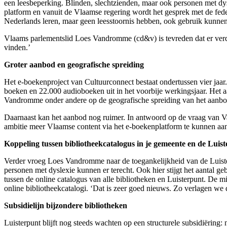
een leesbeperking. Blinden, slechtzienden, maar ook personen met d
platform en vanuit de Vlaamse regering wordt het gesprek met de fed
Nederlands leren, maar geen leesstoornis hebben, ook gebruik kun
Vlaams parlementslid Loes Vandromme (cd&v) is tevreden dat er verd
vinden.’
Groter aanbod en geografische spreiding
Het e-boekenproject van Cultuurconnect bestaat ondertussen vier jaar
boeken en 22.000 audioboeken uit in het voorbije werkingsjaar. Het 
Vandromme onder andere op de geografische spreiding van het aanbod i
Daarnaast kan het aanbod nog ruimer. In antwoord op de vraag van Van
ambitie meer Vlaamse content via het e-boekenplatform te kunnen aa
Koppeling tussen bibliotheekcatalogus in je gemeente en de Luis
Verder vroeg Loes Vandromme naar de toegankelijkheid van de Luiste
personen met dyslexie kunnen er terecht. Ook hier stijgt het aantal 
tussen de online catalogus van alle bibliotheken en Luisterpunt. De 
online bibliotheekcatalogi. ‘Dat is zeer goed nieuws. Zo verlagen we 
Subsidielijn bijzondere bibliotheken
Luisterpunt blijft nog steeds wachten op een structurele subsidiëring