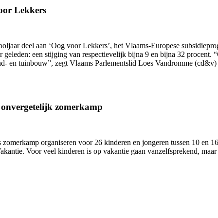
oor Lekkers
hooljaar deel aan ‘Oog voor Lekkers’, het Vlaams-Europese subsidiepr
ar geleden: een stijging van respectievelijk bijna 9 en bijna 32 proce
and- en tuinbouw”, zegt Vlaams Parlementslid Loes Vandromme (cd&v) 
n onvergetelijk zomerkamp
zomerkamp organiseren voor 26 kinderen en jongeren tussen 10 en 16 j
antie. Voor veel kinderen is op vakantie gaan vanzelfsprekend, maar 