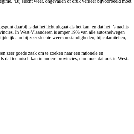
egime. ‘Bij slecht weer, ongevallen of druk verkeer bijvoorbeeld moet
t daarbij is dat het licht uitgaat als het kan, en dat het ’s nachts
provincies. In West-Vlaanderen is amper 19% van alle autosnelwegen
jdelijk aan bij zeer slechte weersomstandigheden, bij calamiteiten,
 een zeer goede zaak om te zoeken naar een rationele en
ls dat technisch kan in andere provincies, dan moet dat ook in West-
’