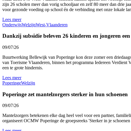
zijn 26 scholen meer dan vorig schooljaar en zelf 80 meer dan drie ja
voor gezonde voeding op school én de verbinding met onze lokale l
Lees meer
Onderwijs
Welzijn
West-Vlaanderen
Dankzij subsidie beleven 26 kinderen en jongeren ee
09/07/26
Buurtwerking Bellewijk van Poperinge kon deze zomer een driedaags 
van Toerisme Vlaanderen, binnen het programma Iedereen Verdient Vak
een te grote hindernis.
Lees meer
Poperinge
Welzijn
Poperinge zet mantelzorgers sterker in hun schoenen
09/07/26
Mantelzorgers betekenen elke dag heel veel voor een partner, familie
organiseert OCMW Poperinge de groepsreeks 'Sterker in je schoenen al
Lees meer