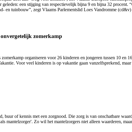
ar geleden: een stijging van respectievelijk bijna 9 en bijna 32 proce
and- en tuinbouw”, zegt Vlaams Parlementslid Loes Vandromme (cd&v) 
n onvergetelijk zomerkamp
zomerkamp organiseren voor 26 kinderen en jongeren tussen 10 en 16 j
antie. Voor veel kinderen is op vakantie gaan vanzelfsprekend, maar 
lid, buur of kennis met een zorgnood. Die zorg is van onschatbare waa
s mantelzorger'. Zo wil het mantelzorgers niet alleen waarderen, maar