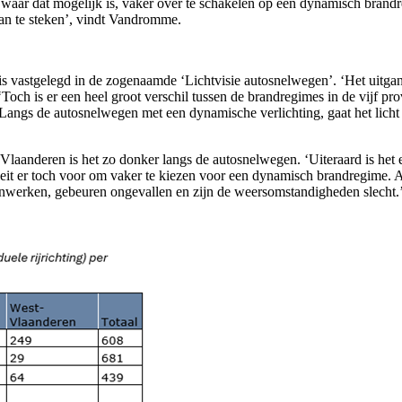
waar dat mogelijk is, vaker over te schakelen op een dynamisch brandr
 aan te steken’, vindt Vandromme.
astgelegd in de zogenaamde ‘Lichtvisie autosnelwegen’. ‘Het uitgangspun
‘Toch is er een heel groot verschil tussen de brandregimes in de vijf 
ngs de autosnelwegen met een dynamische verlichting, gaat het licht ti
n Vlaanderen is het zo donker langs de autosnelwegen. ‘Uiteraard is het
leit er toch voor om vaker te kiezen voor een dynamisch brandregime. A
nwerken, gebeuren ongevallen en zijn de weersomstandigheden slecht.