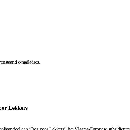
enstaand e-mailadres.
oor Lekkers
hooljaar deel aan ‘Oog voor Lekkers’, het Vlaams-Europese subsidiepr