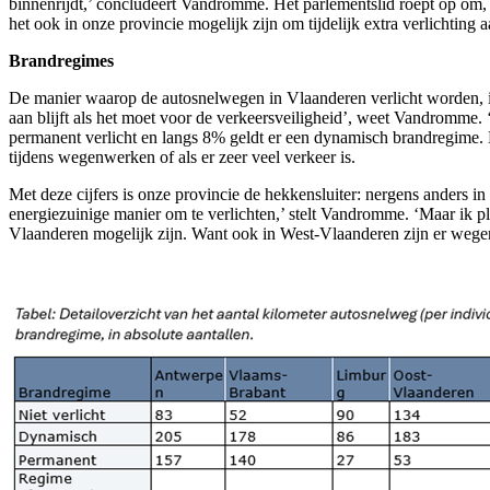
binnenrijdt,’ concludeert Vandromme. Het parlementslid roept op om, 
het ook in onze provincie mogelijk zijn om tijdelijk extra verlichting
Brandregimes
De manier waarop de autosnelwegen in Vlaanderen verlicht worden, is v
aan blijft als het moet voor de verkeersveiligheid’, weet Vandromme. 
permanent verlicht en langs 8% geldt er een dynamisch brandregime. La
tijdens wegenwerken of als er zeer veel verkeer is.
Met deze cijfers is onze provincie de hekkensluiter: nergens anders i
energiezuinige manier om te verlichten,’ stelt Vandromme. ‘Maar ik p
Vlaanderen mogelijk zijn. Want ook in West-Vlaanderen zijn er wege