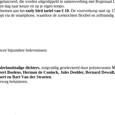
gelanceerd, die werden uitgestippeld in samenwerking met Regionaal L
 een dag naar keuze en op je eigen tempo.
eelnemen aan het
early bird tarief van € 10
. De voorverkoop start op 15 j
loopt via de smartphone, waardoor de zoektochten flexibel en zelfstand
e bijzondere belevenissen:
erlandstalige dichters
, zorgvuldig geselecteerd door poëziecurator
M
eert Buelens, Herman de Coninck, Jules Deelder, Bernard Dewulf,
aert en Bart Van der Straeten
.
rweg beluisteren.