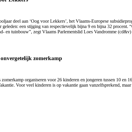
hooljaar deel aan ‘Oog voor Lekkers’, het Vlaams-Europese subsidiepr
ar geleden: een stijging van respectievelijk bijna 9 en bijna 32 proce
and- en tuinbouw”, zegt Vlaams Parlementslid Loes Vandromme (cd&v) 
n onvergetelijk zomerkamp
zomerkamp organiseren voor 26 kinderen en jongeren tussen 10 en 16 j
antie. Voor veel kinderen is op vakantie gaan vanzelfsprekend, maar 