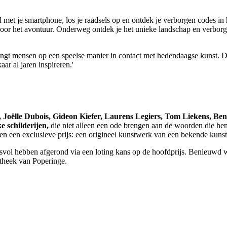
 met je smartphone, los je raadsels op en ontdek je verborgen codes in h
 door het avontuur. Onderweg ontdek je het unieke landschap en verbor
gt mensen op een speelse manier in contact met hedendaagse kunst. Dan
r al jaren inspireren.
'
, Joëlle Dubois, Gideon Kiefer, Laurens Legiers, Tom Liekens, Be
ke schilderijen,
die niet alleen een ode brengen aan de woorden die he
n een exclusieve prijs: een origineel kunstwerk van een bekende kunst
svol hebben afgerond via een loting kans op de hoofdprijs. Benieuwd
otheek van Poperinge.