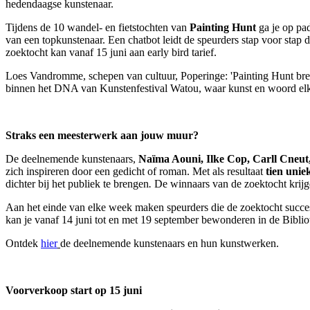
hedendaagse kunstenaar.
Tijdens de 10 wandel- en fietstochten van
Painting Hunt
ga je op pad
van een topkunstenaar. Een chatbot leidt de speurders stap voor stap
zoektocht kan vanaf 15 juni aan early bird tarief.
Loes Vandromme, schepen van cultuur, Poperinge: 'Painting Hunt bren
binnen het DNA van Kunstenfestival Watou, waar kunst en woord elkaa
Straks een meesterwerk aan jouw muur?
De deelnemende kunstenaars,
Naïma Aouni, Ilke Cop, Carll Cneut
zich inspireren door een gedicht of roman. Met als resultaat
tien unie
dichter bij het publiek te brengen
.
De winnaars van de zoektocht krijge
Aan het einde van elke week maken speurders die de zoektocht succe
kan je vanaf 14 juni tot en met 19 september bewonderen in de Bibli
Ontdek
hier
de deelnemende kunstenaars en hun kunstwerken.
Voorverkoop start op 15 juni