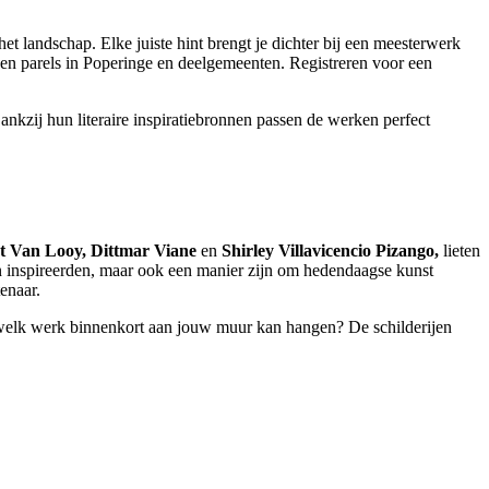
et landschap. Elke juiste hint brengt je dichter bij een meesterwerk
gen parels in Poperinge en deelgemeenten. Registreren voor een
kzij hun literaire inspiratiebronnen passen de werken perfect
nt Van Looy, Dittmar Viane
en
Shirley Villavicencio Pizango,
lieten
n inspireerden, maar ook een manier zijn om hedendaagse kunst
enaar.
 welk werk binnenkort aan jouw muur kan hangen? De schilderijen