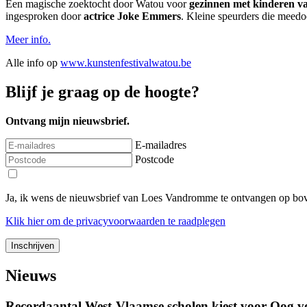
Een magische zoektocht door Watou voor
gezinnen met kinderen va
ingesproken door
actrice Joke Emmers
. Kleine speurders die meedo
Meer info.
Alle info op
www.kunstenfestivalwatou.be
Blijf je graag op de hoogte?
Ontvang mijn nieuwsbrief.
E-mailadres
Postcode
Ja, ik wens de nieuwsbrief van Loes Vandromme te ontvangen op bov
Klik
hier
om de privacyvoorwaarden te raadplegen
Nieuws
Recordaantal West-Vlaamse scholen kiest voor Oog v