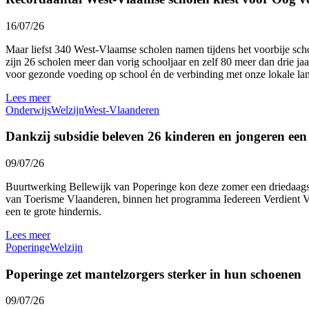
16/07/26
Maar liefst 340 West-Vlaamse scholen namen tijdens het voorbije sc
zijn 26 scholen meer dan vorig schooljaar en zelf 80 meer dan drie ja
voor gezonde voeding op school én de verbinding met onze lokale l
Lees meer
Onderwijs
Welzijn
West-Vlaanderen
Dankzij subsidie beleven 26 kinderen en jongeren ee
09/07/26
Buurtwerking Bellewijk van Poperinge kon deze zomer een driedaags 
van Toerisme Vlaanderen, binnen het programma Iedereen Verdient Vak
een te grote hindernis.
Lees meer
Poperinge
Welzijn
Poperinge zet mantelzorgers sterker in hun schoenen
09/07/26