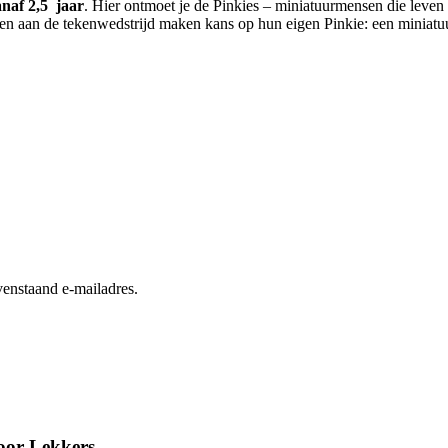
naf 2,5 jaar
. Hier ontmoet je de Pinkies – miniatuurmensen die leven
en aan de tekenwedstrijd maken kans op hun eigen Pinkie: een miniatu
enstaand e-mailadres.
oor Lekkers