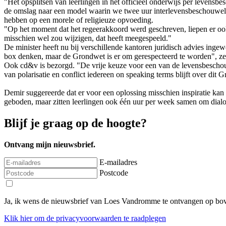
"Het opsplitsen van leerlingen in het officieel onderwijs per levensb
de omslag naar een model waarin we twee uur interlevensbeschouwelijk
hebben op een morele of religieuze opvoeding.
"Op het moment dat het regeerakkoord werd geschreven, liepen er o
misschien wel zou wijzigen, dat heeft meegespeeld."
De minister heeft nu bij verschillende kantoren juridisch advies in
box denken, maar de Grondwet is er om gerespecteerd te worden", zei
Ook cd&v is bezorgd. "De vrije keuze voor een van de levensbeschou
van polarisatie en conflict iedereen on speaking terms blijft over dit 
Demir suggereerde dat er voor een oplossing misschien inspiratie k
geboden, maar zitten leerlingen ook één uur per week samen om dialo
Blijf je graag op de hoogte?
Ontvang mijn nieuwsbrief.
E-mailadres
Postcode
Ja, ik wens de nieuwsbrief van Loes Vandromme te ontvangen op bov
Klik
hier
om de privacyvoorwaarden te raadplegen