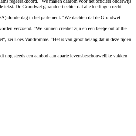
t Vlaams regeerakkoord. "We maken daarom voor het officieel onderwijs
 tekst. De Grondwet garandeert echter dat alle leerlingen recht
-VA) donderdag in het parlement. "We dachten dat de Grondwet
orden verzoend. "We kunnen creatief zijn en een beetje out of the
et", zei
Loes Vandromme
. "Het is van groot belang dat in deze tijden
rdt nog steeds een aanbod aan aparte levensbeschouwelijke vakken