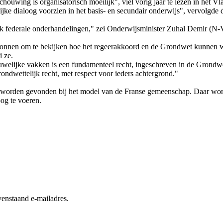
eschouwing is organisatorisch moeilijk", viel vorig jaar te lezen in he
e dialoog voorzien in het basis- en secundair onderwijs", vervolgde de
ok federale onderhandelingen," zei Onderwijsminister Zuhal Demir (N
gewonnen om te bekijken hoe het regeerakkoord en de Grondwet kunnen w
 ze.
welijke vakken is een fundamenteel recht, ingeschreven in de Grondw
Grondwettelijk recht, met respect voor ieders achtergrond."
an worden gevonden bij het model van de Franse gemeenschap. Daar wo
og te voeren.
enstaand e-mailadres.