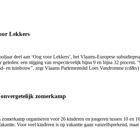
oor Lekkers
hooljaar deel aan ‘Oog voor Lekkers’, het Vlaams-Europese subsidiepr
ar geleden: een stijging van respectievelijk bijna 9 en bijna 32 proce
and- en tuinbouw”, zegt Vlaams Parlementslid Loes Vandromme (cd&v) 
n onvergetelijk zomerkamp
zomerkamp organiseren voor 26 kinderen en jongeren tussen 10 en 16 j
antie. Voor veel kinderen is op vakantie gaan vanzelfsprekend, maar 