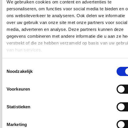
We gebruiken cookies om content en advertenties te
georganiseerd, ‘weet Loes Vandromme. ‘We mogen gerust stellen
personaliseren, om functies voor social media te bieden en 
dat we met deze uitgebreide en gratis uitleendienst een grote
ondersteuning betekenen voor onze Poperingse verenigingen. Het is
ons websiteverkeer te analyseren. Ook delen we informatie
een niet onbelangrijke kostenpost op onze begroting, maar we
over uw gebruik van onze site met onze partners voor social
blijven het belangrijk vinden om ons verenigingsleven volop kansen
media, adverteren en analyse. Deze partners kunnen deze
te geven, ‘besluit de schepen.
gegevens combineren met andere informatie die u aan ze he
Blijf je graag op de hoogte?
verstrekt of die ze hebben verzameld op basis van uw gebru
van hun services.
Ontvang mijn nieuwsbrief.
E-mailadres
Toestemmingsselectie
Postcode
Noodzakelijk
Ja, ik wens de nieuwsbrief van Loes Vandromme te ontvangen op
Voorkeuren
bovenstaand e-mailadres.
Klik
hier
om de privacyvoorwaarden te raadplegen
Statistieken
Nieuws
Marketing