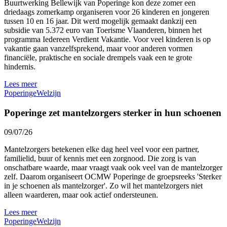
Buurtwerking Bellewijk van Poperinge kon deze zomer een
driedaags zomerkamp organiseren voor 26 kinderen en jongeren
tussen 10 en 16 jaar. Dit werd mogelijk gemaakt dankzij een
subsidie van 5.372 euro van Toerisme Vlaanderen, binnen het
programma Iedereen Verdient Vakantie. Voor veel kinderen is op
vakantie gaan vanzelfsprekend, maar voor anderen vormen
financiële, praktische en sociale drempels vaak een te grote
hindernis.
Lees meer
Poperinge
Welzijn
Poperinge zet mantelzorgers sterker in hun schoenen
09/07/26
Mantelzorgers betekenen elke dag heel veel voor een partner,
familielid, buur of kennis met een zorgnood. Die zorg is van
onschatbare waarde, maar vraagt vaak ook veel van de mantelzorger
zelf. Daarom organiseert OCMW Poperinge de groepsreeks 'Sterker
in je schoenen als mantelzorger'. Zo wil het mantelzorgers niet
alleen waarderen, maar ook actief ondersteunen.
Lees meer
Poperinge
Welzijn