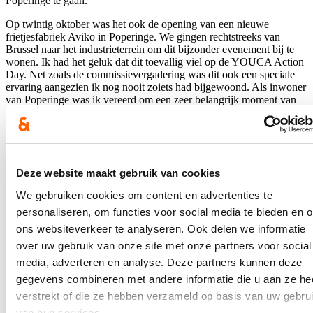
Poperinge te gaan.
Op twintig oktober was het ook de opening van een nieuwe
frietjesfabriek Aviko in Poperinge. We gingen rechtstreeks van
Brussel naar het industrieterrein om dit bijzonder evenement bij te
wonen. Ik had het geluk dat dit toevallig viel op de YOUCA Action
Day. Net zoals de commissievergadering was dit ook een speciale
ervaring aangezien ik nog nooit zoiets had bijgewoond. Als inwoner
van Poperinge was ik vereerd om een zeer belangrijk moment van
onze stad mee te maken.
Voor mij was de YOUCA Action Day een zeer speciale dag met
veel nieuwe dingen. Het was zeer tof om eens het Vlaams Parlement
te bezoeken. Het was een zeer leerrijke en boeiende ervaring.
Deze website maakt gebruik van cookies
Blijf je graag op de hoogte?
We gebruiken cookies om content en advertenties te
personaliseren, om functies voor social media te bieden en 
Ontvang mijn nieuwsbrief.
ons websiteverkeer te analyseren. Ook delen we informatie
E-mailadres
over uw gebruik van onze site met onze partners voor social
Postcode
media, adverteren en analyse. Deze partners kunnen deze
gegevens combineren met andere informatie die u aan ze he
verstrekt of die ze hebben verzameld op basis van uw gebru
Ja, ik wens de nieuwsbrief van Loes Vandromme te ontvangen op
bovenstaand e-mailadres.
van hun services.