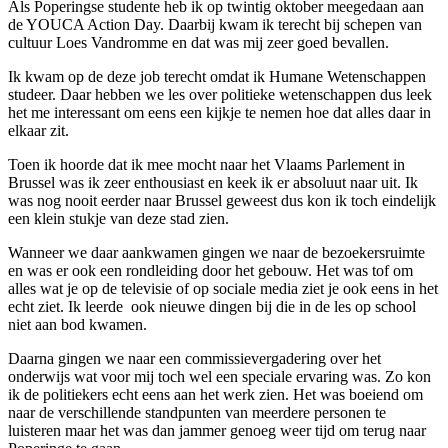
Als Poperingse studente heb ik op twintig oktober meegedaan aan
de YOUCA Action Day. Daarbij kwam ik terecht bij schepen van
cultuur Loes Vandromme en dat was mij zeer goed bevallen.
Ik kwam op de deze job terecht omdat ik Humane Wetenschappen
studeer. Daar hebben we les over politieke wetenschappen dus leek
het me interessant om eens een kijkje te nemen hoe dat alles daar in
elkaar zit.
Toen ik hoorde dat ik mee mocht naar het Vlaams Parlement in
Brussel was ik zeer enthousiast en keek ik er absoluut naar uit. Ik
was nog nooit eerder naar Brussel geweest dus kon ik toch eindelijk
een klein stukje van deze stad zien.
Wanneer we daar aankwamen gingen we naar de bezoekersruimte
en was er ook een rondleiding door het gebouw. Het was tof om
alles wat je op de televisie of op sociale media ziet je ook eens in het
echt ziet. Ik leerde ook nieuwe dingen bij die in de les op school
niet aan bod kwamen.
Daarna gingen we naar een commissievergadering over het
onderwijs wat voor mij toch wel een speciale ervaring was. Zo kon
ik de politiekers echt eens aan het werk zien. Het was boeiend om
naar de verschillende standpunten van meerdere personen te
luisteren maar het was dan jammer genoeg weer tijd om terug naar