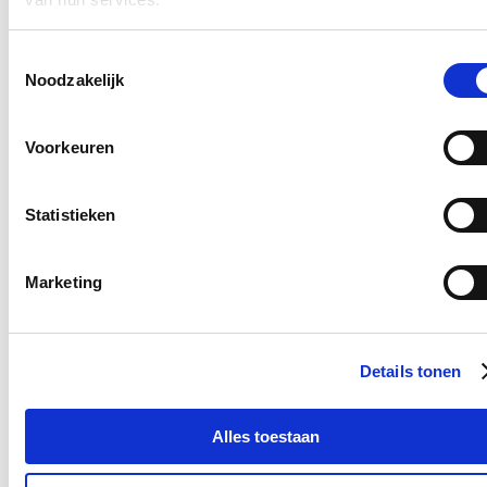
Klik
hier
om de privacyvoorwaarden te raadplegen
Toestemmingsselectie
Noodzakelijk
Nieuws
Voorkeuren
Recordaantal West-Vlaamse scholen kiest voor Oog
voor Lekkers
Statistieken
16/07/26
Maar liefst 340 West-Vlaamse scholen namen tijdens het voorbije
Marketing
schooljaar deel aan ‘Oog voor Lekkers’, het Vlaams-Europese
subsidieprogramma dat gezonde voedingsgewoonten bij kinderen
stimuleert. Dat zijn 26 scholen meer dan vorig schooljaar en zelf 80
meer dan drie jaar geleden: een stijging van respectievelijk bijna 9
en bijna 32 procent. “Onze West-Vlaamse scholen bevestigen zo
Details tonen
hun sterk engagement voor gezonde voeding op school én de
verbinding met onze lokale land- en tuinbouw”, zegt Vlaams
Parlementslid Loes Vandromme (cd&v) tevreden.
Alles toestaan
Lees meer
Onderwijs
Welzijn
West-Vlaanderen