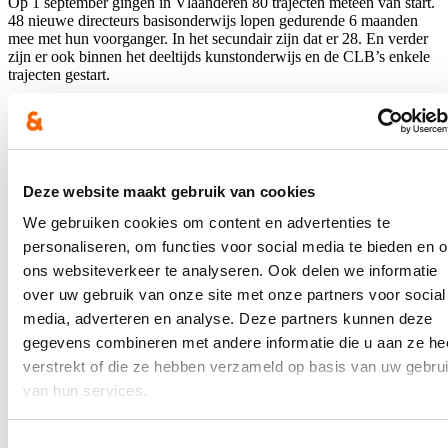
Op 1 september gingen in Vlaanderen 80 trajecten meteen van start.
48 nieuwe directeurs basisonderwijs lopen gedurende 6 maanden
mee met hun voorganger. In het secundair zijn dat er 28. En verder
zijn er ook binnen het deeltijds kunstonderwijs en de CLB’s enkele
trajecten gestart.
17 van deze meelooptrajecten vinden plaats in West-Vlaamse
scholen.
Blijf je graag op de hoogte?
Deze website maakt gebruik van cookies
Ontvang mijn nieuwsbrief.
We gebruiken cookies om content en advertenties te
personaliseren, om functies voor social media te bieden en 
E-mailadres
Postcode
ons websiteverkeer te analyseren. Ook delen we informatie
over uw gebruik van onze site met onze partners voor social
media, adverteren en analyse. Deze partners kunnen deze
Ja, ik wens de nieuwsbrief van Loes Vandromme te ontvangen op
bovenstaand e-mailadres.
gegevens combineren met andere informatie die u aan ze he
verstrekt of die ze hebben verzameld op basis van uw gebru
Klik
hier
om de privacyvoorwaarden te raadplegen
van hun services.
Toestemmingsselectie