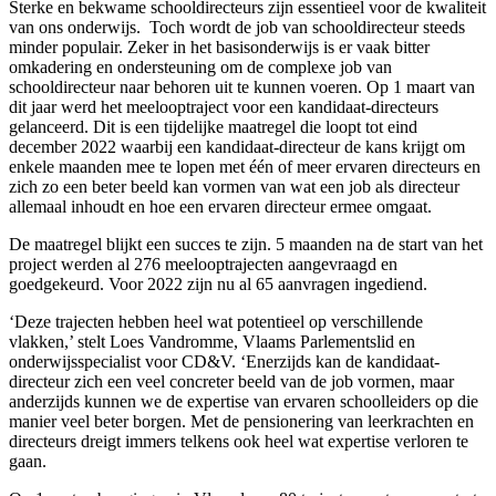
Sterke en bekwame schooldirecteurs zijn essentieel voor de kwaliteit
van ons onderwijs. Toch wordt de job van schooldirecteur steeds
minder populair. Zeker in het basisonderwijs is er vaak bitter
omkadering en ondersteuning om de complexe job van
schooldirecteur naar behoren uit te kunnen voeren. Op 1 maart van
dit jaar werd het meelooptraject voor een kandidaat-directeurs
gelanceerd. Dit is een tijdelijke maatregel die loopt tot eind
december 2022 waarbij een kandidaat-directeur de kans krijgt om
enkele maanden mee te lopen met één of meer ervaren directeurs en
zich zo een beter beeld kan vormen van wat een job als directeur
allemaal inhoudt en hoe een ervaren directeur ermee omgaat.
De maatregel blijkt een succes te zijn. 5 maanden na de start van het
project werden al 276 meelooptrajecten aangevraagd en
goedgekeurd. Voor 2022 zijn nu al 65 aanvragen ingediend.
‘Deze trajecten hebben heel wat potentieel op verschillende
vlakken,’ stelt Loes Vandromme, Vlaams Parlementslid en
onderwijsspecialist voor CD&V. ‘Enerzijds kan de kandidaat-
directeur zich een veel concreter beeld van de job vormen, maar
anderzijds kunnen we de expertise van ervaren schoolleiders op die
manier veel beter borgen. Met de pensionering van leerkrachten en
directeurs dreigt immers telkens ook heel wat expertise verloren te
gaan.