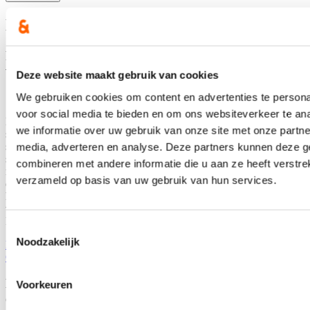
Nieuws
Recordaantal West-Vlaamse scholen kiest voor Oog
voor Lekkers
Deze website maakt gebruik van cookies
We gebruiken cookies om content en advertenties te persona
16/07/26
voor social media te bieden en om ons websiteverkeer te an
Maar liefst 340 West-Vlaamse scholen namen tijdens het voorbije
we informatie over uw gebruik van onze site met onze partne
schooljaar deel aan ‘Oog voor Lekkers’, het Vlaams-Europese
subsidieprogramma dat gezonde voedingsgewoonten bij kinderen
media, adverteren en analyse. Deze partners kunnen deze 
stimuleert. Dat zijn 26 scholen meer dan vorig schooljaar en zelf 80
combineren met andere informatie die u aan ze heeft verstre
meer dan drie jaar geleden: een stijging van respectievelijk bijna 9
verzameld op basis van uw gebruik van hun services.
en bijna 32 procent. “Onze West-Vlaamse scholen bevestigen zo
hun sterk engagement voor gezonde voeding op school én de
verbinding met onze lokale land- en tuinbouw”, zegt Vlaams
Parlementslid Loes Vandromme (cd&v) tevreden.
Toestemmingsselectie
Noodzakelijk
Lees meer
Onderwijs
Welzijn
West-Vlaanderen
Dankzij subsidie beleven 26 kinderen en jongeren
Voorkeuren
een onvergetelijk zomerkamp