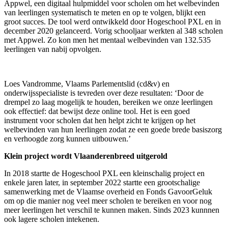
Appwel, een digitaal hulpmiddel voor scholen om het welbevinden
van leerlingen systematisch te meten en op te volgen, blijkt een
groot succes. De tool werd ontwikkeld door Hogeschool PXL en in
december 2020 gelanceerd. Vorig schooljaar werkten al 348 scholen
met Appwel. Zo kon men het mentaal welbevinden van 132.535
leerlingen van nabij opvolgen.
Loes Vandromme, Vlaams Parlementslid (cd&v) en
onderwijsspecialiste is tevreden over deze resultaten: ‘Door de
drempel zo laag mogelijk te houden, bereiken we onze leerlingen
ook effectief: dat bewijst deze online tool. Het is een goed
instrument voor scholen dat hen helpt zicht te krijgen op het
welbevinden van hun leerlingen zodat ze een goede brede basiszorg
en verhoogde zorg kunnen uitbouwen.’
Klein project wordt Vlaanderenbreed uitgerold
In 2018 startte de Hogeschool PXL een kleinschalig project en
enkele jaren later, in september 2022 startte een grootschalige
samenwerking met de Vlaamse overheid en Fonds GavoorGeluk
om op die manier nog veel meer scholen te bereiken en voor nog
meer leerlingen het verschil te kunnen maken. Sinds 2023 kunnnen
ook lagere scholen intekenen.