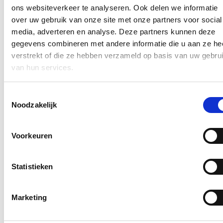
ons websiteverkeer te analyseren. Ook delen we informatie
Behoorlijk veel leerkrachten houden het na 5 jaar jammer genoeg
voor bekeken, in het onderwijs. Dat is natuurlijk bijzonder jammer.’
over uw gebruik van onze site met onze partners voor social
media, adverteren en analyse. Deze partners kunnen deze
Blijf je graag op de hoogte?
gegevens combineren met andere informatie die u aan ze he
verstrekt of die ze hebben verzameld op basis van uw gebru
Ontvang mijn nieuwsbrief.
van hun services.
E-mailadres
Postcode
Toestemmingsselectie
Noodzakelijk
Ja, ik wens de nieuwsbrief van Loes Vandromme te ontvangen op
bovenstaand e-mailadres.
Voorkeuren
Klik
hier
om de privacyvoorwaarden te raadplegen
Statistieken
Nieuws
Marketing
Recordaantal West-Vlaamse scholen kiest voor Oog
voor Lekkers