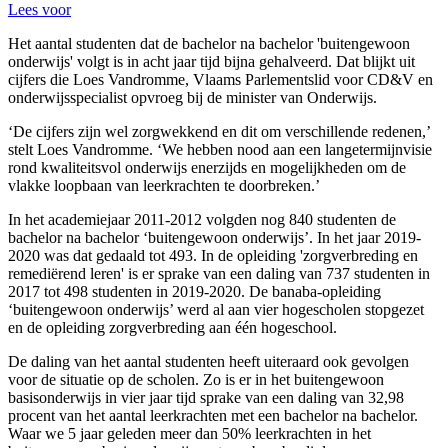
Lees voor
Het aantal studenten dat de bachelor na bachelor 'buitengewoon
onderwijs' volgt is in acht jaar tijd bijna gehalveerd. Dat blijkt uit
cijfers die Loes Vandromme, Vlaams Parlementslid voor CD&V en
onderwijsspecialist opvroeg bij de minister van Onderwijs.
‘De cijfers zijn wel zorgwekkend en dit om verschillende redenen,’
stelt Loes Vandromme. ‘We hebben nood aan een langetermijnvisie
rond kwaliteitsvol onderwijs enerzijds en mogelijkheden om de
vlakke loopbaan van leerkrachten te doorbreken.’
In het academiejaar 2011-2012 volgden nog 840 studenten de
bachelor na bachelor ‘buitengewoon onderwijs’. In het jaar 2019-
2020 was dat gedaald tot 493. In de opleiding 'zorgverbreding en
remediërend leren' is er sprake van een daling van 737 studenten in
2017 tot 498 studenten in 2019-2020. De banaba-opleiding
‘buitengewoon onderwijs’ werd al aan vier hogescholen stopgezet
en de opleiding zorgverbreding aan één hogeschool.
De daling van het aantal studenten heeft uiteraard ook gevolgen
voor de situatie op de scholen. Zo is er in het buitengewoon
basisonderwijs in vier jaar tijd sprake van een daling van 32,98
procent van het aantal leerkrachten met een bachelor na bachelor.
Waar we 5 jaar geleden meer dan 50% leerkrachten in het