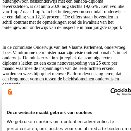
buitengewoon basisonderwijs met een banaba-diploma
tewerkstelden, is dat anno 2020 nog slechts 19,66% . Een evolutie
van 1 op 2 naar 1 op 5. In het buitengewoon secundair onderwijs is
er een daling van 12,18 procent. ‘De cijfers staan bovendien in
schril contrast met de opmerkingen rond de kwaliteit van het
buitengewoon onderwijs van de inspectie in haar jongste rapport.’
In de commissie Onderwijs van het Vlaams Parlement, ondervroeg
Loes Vandromme de minister naar zijn visie omtrent banaba’s in het
onderwijs. De minister zei in zijn repliek dat sommige extra
diploma’s leiden tot een extra nettovergoeding van 25 euro per
maand waarmee de inspanningen van de leerkrachten erkend
worden en wees hij op het nieuwe Platform levenslang leren, dat
een brug moet vormen tussen de beleidsdomeinen onderwijs en
economie.
‘Continue professionalisering van onze leerkrachten kan ons
onderwijs alleen maar ten goede komen,’ stelt Loes Vandromme.
Deze website maakt gebruik van cookies
‘Maar we moeten op zoek naar manieren om leerkrachten daartoe
nog meer te stimuleren. Dienstvrijstelling is er één van,
We gebruiken cookies om content en advertenties te
bijvoorbeeld. Bovendien is vorming en opleiding ook een manier
personaliseren, om functies voor social media te bieden en 
om de vlakke loopbaan van de leerkrachten te doorbreken.