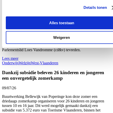
16/07/26
Details tonen
Maar liefst 340 West-Vlaamse scholen namen tijdens het voorbije
schooljaar deel aan ‘Oog voor Lekkers’, het Vlaams-Europese
subsidieprogramma dat gezonde voedingsgewoonten bij kinderen
Alles toestaan
stimuleert. Dat zijn 26 scholen meer dan vorig schooljaar en zelf 80
meer dan drie jaar geleden: een stijging van respectievelijk bijna 9
en bijna 32 procent. “Onze West-Vlaamse scholen bevestigen zo
Weigeren
hun sterk engagement voor gezonde voeding op school én de
verbinding met onze lokale land- en tuinbouw”, zegt Vlaams
Parlementslid Loes Vandromme (cd&v) tevreden.
Lees meer
Onderwijs
Welzijn
West-Vlaanderen
Dankzij subsidie beleven 26 kinderen en jongeren
een onvergetelijk zomerkamp
09/07/26
Buurtwerking Bellewijk van Poperinge kon deze zomer een
driedaags zomerkamp organiseren voor 26 kinderen en jongeren
tussen 10 en 16 jaar. Dit werd mogelijk gemaakt dankzij een
subsidie van 5.372 euro van Toerisme Vlaanderen, binnen het