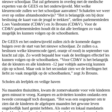
nieuwe schooljaar. Dat zal gebeuren in overleg met de medische
experten van de GEES en het onderwijsveld. Met welke
kleurencode zullen we het schooljaar aanvatten? Schakelen we weer
over op online afstandsonderwijs? “Het is belangrijk om bij deze
beslissing de kaart van de jeugd te trekken”, stellen parlementsleden
Loes Vandromme (CD&V) en Jo Brouns (CD&V). Voor de
CD&V-parlementsleden houdt dit in dat alle leerlingen zo vaak
mogelijk les kunnen volgen op de schoolbanken.
De GEES en het onderwijsveld zullen zich de komende dagen
buigen over de start van het nieuwe schooljaar. Ze zullen o.a.
beslissen welke kleurencode (geel, oranje of rood) in september van
kracht zal zijn. Zo wordt bepaald hoe vaak de leerlingen effectief les
kunnen volgen op de schoolbanken. “Voor CD&V is het belangrijk
dat de kleuters en alle kinderen -12 jaar voltijds aanwezig kunnen
zijn op school. Maar ook in het secundair zien we de leerlingen het
liefst zo vaak mogelijk op de schoolbanken,” zegt Jo Brouns.
Scholen als leefplek en veilige haven
Na maanden thuiszitten, kwam de zomervakantie voor vele kinderen
geen minuut te vroeg. Kampen en activiteiten konden ondanks een
tweede coronagolf toch doorgaan. “Het was een oogopener om te
zien dat de kinderen de afgelopen maanden het gewone leven
ongelooflijk hard gemist hebben. Als ouder en lokaal mandataris