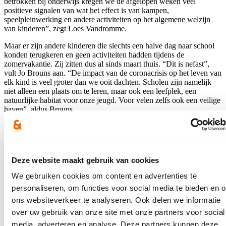
betrokken bij onderwijs kregen we de afgelopen weken veel
positieve signalen van wat het effect is van kampen,
speelpleinwerking en andere activiteiten op het algemene welzijn
van kinderen”, zegt Loes Vandromme.
Maar er zijn andere kinderen die slechts een halve dag naar school
konden terugkeren en geen activiteiten hadden tijdens de
zomervakantie. Zij zitten dus al sinds maart thuis. “Dit is nefast”,
vult Jo Brouns aan. “De impact van de coronacrisis op het leven van
elk kind is veel groter dan we ooit dachten. Scholen zijn namelijk
niet alleen een plaats om te leren, maar ook een leefplek, een
natuurlijke habitat voor onze jeugd. Voor velen zelfs ook een veilige
haven”, aldus Brouns.
“En het is die veilige haven die we zo vaak mogelijk aan zoveel
mogelijk kinderen en jongvolwassenen moeten aanbieden. Van
kleuteronderwijs tot hoger onderwijs. Investeren in onderwijs is dan
ook een
lifetime return on investment
op zowel sociaal, emotioneel
Deze website maakt gebruik van cookies
als cognitief vlak. Bij de beslissing over de start van het nieuwe
schooljaar is het dus belangrijk om volledig de kaart van de jeugd te
We gebruiken cookies om content en advertenties te
trekken”, concludeert Vandromme.
personaliseren, om functies voor social media te bieden en 
ons websiteverkeer te analyseren. Ook delen we informatie
Blijf je graag op de hoogte?
over uw gebruik van onze site met onze partners voor social
Ontvang mijn nieuwsbrief.
media, adverteren en analyse. Deze partners kunnen deze