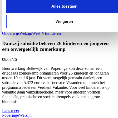
meer dan drie jaar geleden: een stijging van respectievelijk bijna 9
en bijna 32 procent. “Onze West-Vlaamse scholen bevestigen zo
Alles toestaan
hun sterk engagement voor gezonde voeding op school én de
verbinding met onze lokale land- en tuinbouw”, zegt Vlaams
Parlementslid Loes Vandromme (cd&v) tevreden.
Weigeren
Lees meer
Onderwijs
Welzijn
West-Vlaanderen
Dankzij subsidie beleven 26 kinderen en jongeren
een onvergetelijk zomerkamp
09/07/26
Buurtwerking Bellewijk van Poperinge kon deze zomer een
driedaags zomerkamp organiseren voor 26 kinderen en jongeren
tussen 10 en 16 jaar. Dit werd mogelijk gemaakt dankzij een
subsidie van 5.372 euro van Toerisme Vlaanderen, binnen het
programma Iedereen Verdient Vakantie. Voor veel kinderen is op
vakantie gaan vanzelfsprekend, maar voor anderen vormen
financiële, praktische en sociale drempels vaak een te grote
hindernis.
Lees meer
Poperinge
Welzijn