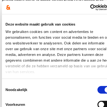
niet voor verplaatsingen met de belbussen.’
Niet alleen logistiek, maar ook financieel worden scholen
ondersteund. Met het ‘DynamoPROJECT’ kunnen scholen
subsidies aanvragen voor een creatief schoolproject in
Deze website maakt gebruik van cookies
samenwerking met externe culturele partners.
We gebruiken cookies om content en advertenties te
Jaarlijks zijn er 2 indienrondes voor projectaanvragen, nl. op 15 mei
personaliseren, om functies voor social media te bieden en 
en 15 november. De laatste ronde in mei werd echter geannuleerd
omwille van de Coronacrisis. ‘Toch was er 188.000 euro voorzien
ons websiteverkeer te analyseren. Ook delen we informatie
en maar liefst 590 scholen hadden zich ook al aangemeld met een
over uw gebruik van onze site met onze partners voor social
idee voor een cultuurproject,’ vernam Loes Vandromme. ‘Ik hoop
media, adverteren en analyse. Deze partners kunnen deze
dan ook dat de minister deze belangrijke vorm van ondersteuning
verder zet en desnoods via actie voor een nieuwe boost zorgt. Door
gegevens combineren met andere informatie die u aan ze he
kunst en cultuur te integreren in de les kan je als school
verstrekt of die ze hebben verzameld op basis van uw gebru
vaardigheden en talenten van kinderen en jongeren stimuleren.
van hun services.
Cultuurorganisatoren en scholen vinden elkaar steeds vaker en we
zorgen ervoor dat het aanbod aan een brede groep leerlingen wordt
aangeboden,' besluit Loes Vandromme.
Toestemmingsselectie
Blijf je graag op de hoogte?
Noodzakelijk
Ontvang mijn nieuwsbrief.
Voorkeuren