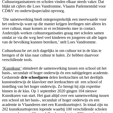
Cultuurorganisatoren en scholen vinden elkaar steeds vaker. Dat
blijkt uit cijfers die Loes Vandromme, Vlaams Parlementslid voor
CD&V en onderwijsspecialist opvroeg.
‘Die samenwerking biedt ontegensprekelijk een meerwaarde voor
het onderwijs want op die manier krijgen leerlingen niet alleen les
over cultuur, maar komen ze er rechtstreeks mee in contact.
Anderzijds werken cultuurorganisaties graag met scholen samen
omdat ze via die weg heel veel kinderen en jongeren uit alle lagen
van de bevolking kunnen bereiken,’ stelt Loes Vandromme.
Cultuurkuur.be zet zich dagelijks in om cultuur tot in de klas te
brengen of de klas naar cultuur te halen. Ze hebben daarvoor
verschillende tools.
‘Kunstkuur’
stimuleert de samenwerking tussen een school uit het
basis-, secundair of hoger onderwijs én een nabijgelegen academie.
Gedurende
drie schooljaren
delen leerkrachten uit het deeltijds
kunstonderwijs de klasvloer met leerkrachten uit een school of
instelling van het hoger onderwijs. Zo brengt hij zijn expertise
binnen in de klas. Op 1 september 2020 gingen 104 nieuwe
Kunstkuren van start. Het gaat altijd over een samenwerking tussen
een school uit het basis-, secundair of hoger onderwijs en een
academie in Vlaanderen met een Kunstkuurtraject. In totaal zijn nu
202 kunstkuurtrajecten lopende waarbij 100 verschillende scholen