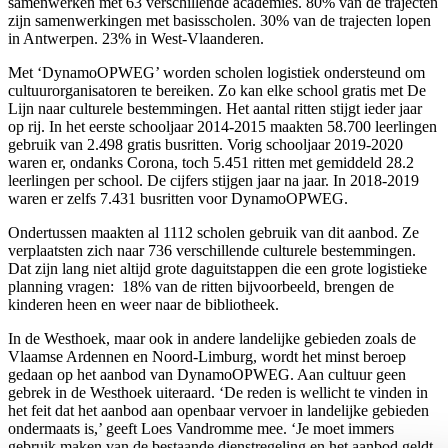
samenwerken met 63 verschillende academies. 80% van de trajecten
zijn samenwerkingen met basisscholen. 30% van de trajecten lopen
in Antwerpen. 23% in West-Vlaanderen.
Met ‘DynamoOPWEG’ worden scholen logistiek ondersteund om
cultuurorganisatoren te bereiken. Zo kan elke school gratis met De
Lijn naar culturele bestemmingen. Het aantal ritten stijgt ieder jaar
op rij. In het eerste schooljaar 2014-2015 maakten 58.700 leerlingen
gebruik van 2.498 gratis busritten. Vorig schooljaar 2019-2020
waren er, ondanks Corona, toch 5.451 ritten met gemiddeld 28.2
leerlingen per school. De cijfers stijgen jaar na jaar. In 2018-2019
waren er zelfs 7.431 busritten voor DynamoOPWEG.
Ondertussen maakten al 1112 scholen gebruik van dit aanbod. Ze
verplaatsten zich naar 736 verschillende culturele bestemmingen.
Dat zijn lang niet altijd grote daguitstappen die een grote logistieke
planning vragen: 18% van de ritten bijvoorbeeld, brengen de
kinderen heen en weer naar de bibliotheek.
In de Westhoek, maar ook in andere landelijke gebieden zoals de
Vlaamse Ardennen en Noord-Limburg, wordt het minst beroep
gedaan op het aanbod van DynamoOPWEG. Aan cultuur geen
gebrek in de Westhoek uiteraard. ‘De reden is wellicht te vinden in
het feit dat het aanbod aan openbaar vervoer in landelijke gebieden
ondermaats is,’ geeft Loes Vandromme mee. ‘Je moet immers
gebruik maken van de bestaande dienstregeling en het aanbod geldt