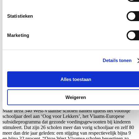
E-mailadres
Postcode
Statistieken
Ja, ik wens de nieuwsbrief van Loes Vandromme te ontvangen op
bovenstaand e-mailadres.
Marketing
Klik
hier
om de privacyvoorwaarden te raadplegen
Details tonen
Nieuws
Alles toestaan
Recordaantal West-Vlaamse scholen kiest voor Oog
voor Lekkers
Weigeren
16/07/26
Maar liefst 340 West-Vlaamse scholen namen tijdens het voorbije
schooljaar deel aan ‘Oog voor Lekkers’, het Vlaams-Europese
subsidieprogramma dat gezonde voedingsgewoonten bij kinderen
stimuleert. Dat zijn 26 scholen meer dan vorig schooljaar en zelf 80
meer dan drie jaar geleden: een stijging van respectievelijk bijna 9
en bijna 32 procent. “Onze West-Vlaamse scholen bevestigen zo