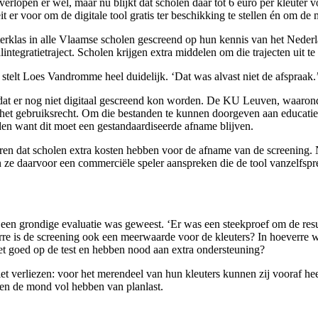
rlopen er wel, maar nu blijkt dat scholen daar tot 6 euro per kleuter v
er voor om de digitale tool gratis ter beschikking te stellen én om de 
rklas in alle Vlaamse scholen gescreend op hun kennis van het Nederla
ntegratietraject. Scholen krijgen extra middelen om die trajecten uit t
 stelt Loes Vandromme heel duidelijk. ‘Dat was alvast niet de afspraak.
feit dat er nog niet digitaal gescreend kon worden. De KU Leuven, wa
et gebruiksrecht. Om die bestanden te kunnen doorgeven aan educatieve
den want dit moet een gestandaardiseerde afname blijven.
uren dat scholen extra kosten hebben voor de afname van de screening.
n ze daarvoor een commerciële speler aanspreken die de tool vanzelfspre
t een grondige evaluatie was geweest. ‘Er was een steekproef om de re
verre is de screening ook een meerwaarde voor de kleuters? In hoeverre w
iet goed op de test en hebben nood aan extra ondersteuning?
 verliezen: voor het merendeel van hun kleuters kunnen zij vooraf heel
len de mond vol hebben van planlast.