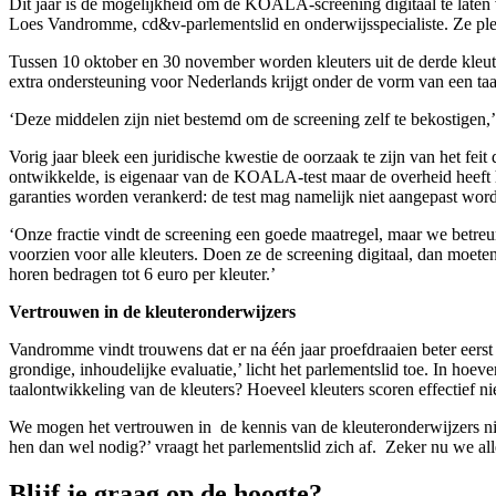
Dit jaar is de mogelijkheid om de KOALA-screening digitaal te laten ve
Loes Vandromme, cd&v-parlementslid en onderwijsspecialiste. Ze pleit 
Tussen 10 oktober en 30 november worden kleuters uit de derde kleute
extra ondersteuning voor Nederlands krijgt onder de vorm van een taali
‘Deze middelen zijn niet bestemd om de screening zelf te bekostigen,’
Vorig jaar bleek een juridische kwestie de oorzaak te zijn van het 
ontwikkelde, is eigenaar van de KOALA-test maar de overheid heeft h
garanties worden verankerd: de test mag namelijk niet aangepast wor
‘Onze fractie vindt de screening een goede maatregel, maar we betre
voorzien voor alle kleuters. Doen ze de screening digitaal, dan moete
horen bedragen tot 6 euro per kleuter.’
Vertrouwen in de kleuteronderwijzers
Vandromme vindt trouwens dat er na één jaar proefdraaien beter eers
grondige, inhoudelijke evaluatie,’ licht het parlementslid toe. In hoe
taalontwikkeling van de kleuters? Hoeveel kleuters scoren effectief n
We mogen het vertrouwen in de kennis van de kleuteronderwijzers niet
hen dan wel nodig?’ vraagt het parlementslid zich af. Zeker nu we al
Blijf je graag op de hoogte?