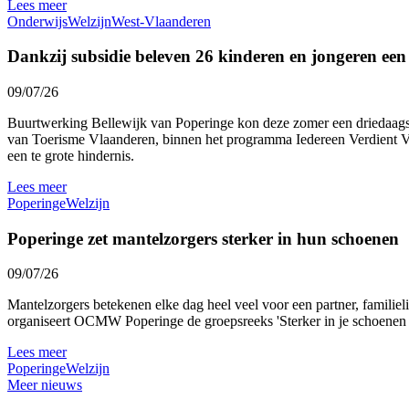
Lees meer
Onderwijs
Welzijn
West-Vlaanderen
Dankzij subsidie beleven 26 kinderen en jongeren ee
09/07/26
Buurtwerking Bellewijk van Poperinge kon deze zomer een driedaags 
van Toerisme Vlaanderen, binnen het programma Iedereen Verdient Vak
een te grote hindernis.
Lees meer
Poperinge
Welzijn
Poperinge zet mantelzorgers sterker in hun schoenen
09/07/26
Mantelzorgers betekenen elke dag heel veel voor een partner, familie
organiseert OCMW Poperinge de groepsreeks 'Sterker in je schoenen al
Lees meer
Poperinge
Welzijn
Meer nieuws