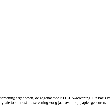
n taalscreening afgenomen, de zogenaamde KOALA-screening. Op basis va
 digitale tool moest die screening vorig jaar overal op papier gebeuren.