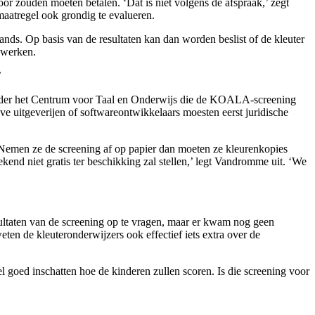
oor zouden moeten betalen. ‘Dat is niet volgens de afspraak,’ zegt
maatregel ook grondig te evalueren.
nds. Op basis van de resultaten kan dan worden beslist of de kleuter
e werken.
’
aronder het Centrum voor Taal en Onderwijs die de KOALA-screening
 uitgeverijen of softwareontwikkelaars moesten eerst juridische
 Nemen ze de screening af op papier dan moeten ze kleurenkopies
kend niet gratis ter beschikking zal stellen,’ legt Vandromme uit. ‘We
sultaten van de screening op te vragen, maar er kwam nog geen
eten de kleuteronderwijzers ook effectief iets extra over de
 goed inschatten hoe de kinderen zullen scoren. Is die screening voor