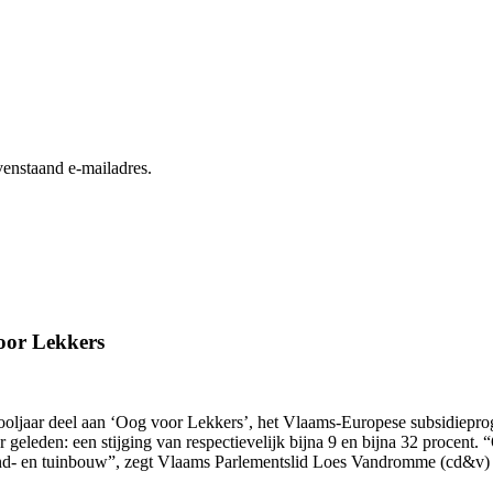
enstaand e-mailadres.
oor Lekkers
hooljaar deel aan ‘Oog voor Lekkers’, het Vlaams-Europese subsidiepr
ar geleden: een stijging van respectievelijk bijna 9 en bijna 32 proce
and- en tuinbouw”, zegt Vlaams Parlementslid Loes Vandromme (cd&v) 