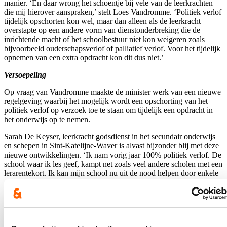
manier. ‘En daar wrong het schoentje bij vele van de leerkrachten
die mij hierover aanspraken,’ stelt Loes Vandromme. ‘Politiek verlof
tijdelijk opschorten kon wel, maar dan alleen als de leerkracht
overstapte op een andere vorm van dienstonderbreking die de
inrichtende macht of het schoolbestuur niet kon weigeren zoals
bijvoorbeeld ouderschapsverlof of palliatief verlof. Voor het tijdelijk
opnemen van een extra opdracht kon dit dus niet.’
Versoepeling
Op vraag van Vandromme maakte de minister werk van een nieuwe
regelgeving waarbij het mogelijk wordt een opschorting van het
politiek verlof op verzoek toe te staan om tijdelijk een opdracht in
het onderwijs op te nemen.
Sarah De Keyser, leerkracht godsdienst in het secundair onderwijs
en schepen in Sint-Katelijne-Waver is alvast bijzonder blij met deze
nieuwe ontwikkelingen. ‘Ik nam vorig jaar 100% politiek verlof. De
school waar ik les geef, kampt net zoals veel andere scholen met een
lerarentekort. Ik kan mijn school nu uit de nood helpen door enkele
uren les te geven en een zieke leerkracht te vervangen. De vorige
regelgeving liet dit niet toe,’ vertelt ze.
Ook Kris Van Looveren, leerkracht en schepen in Wuustwezel is
tevreden: ‘De nood aan gekwalificeerde leerkrachten is erg groot.
Als er een korte vervanging gedaan moet worden is het voor