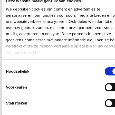
Deze website maakt gebruik van cookies
iedereen (leerlingen, collega’s en de school) handig dat collega’s
We gebruiken cookies om content en advertenties te
snel kunnen inspringen. Daarom is deze aanpassing aan het
regelgevend kader zeker en vast welkom.’
personaliseren, om functies voor social media te bieden en 
ons websiteverkeer te analyseren. Ook delen we informatie
over uw gebruik van onze site met onze partners voor social
‘De Vlaamse regering keurde het uitvoeringsbesluit eind augustus
media, adverteren en analyse. Deze partners kunnen deze
definitief goed. De regelgeving is in voege sinds 1 september 2023,’
gegevens combineren met andere informatie die u aan ze he
besluit Loes Vandromme.
verstrekt of die ze hebben verzameld op basis van uw gebru
Blijf je graag op de hoogte?
van hun services.
Ontvang mijn nieuwsbrief.
Toestemmingsselectie
Noodzakelijk
E-mailadres
Postcode
Voorkeuren
Ja, ik wens de nieuwsbrief van Loes Vandromme te ontvangen op
bovenstaand e-mailadres.
Statistieken
Klik
hier
om de privacyvoorwaarden te raadplegen