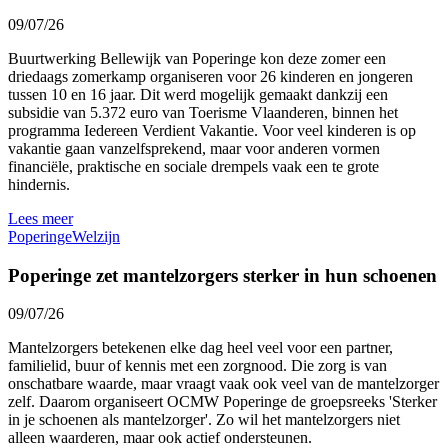
09/07/26
Buurtwerking Bellewijk van Poperinge kon deze zomer een
driedaags zomerkamp organiseren voor 26 kinderen en jongeren
tussen 10 en 16 jaar. Dit werd mogelijk gemaakt dankzij een
subsidie van 5.372 euro van Toerisme Vlaanderen, binnen het
programma Iedereen Verdient Vakantie. Voor veel kinderen is op
vakantie gaan vanzelfsprekend, maar voor anderen vormen
financiële, praktische en sociale drempels vaak een te grote
hindernis.
Lees meer
Poperinge
Welzijn
Poperinge zet mantelzorgers sterker in hun schoenen
09/07/26
Mantelzorgers betekenen elke dag heel veel voor een partner,
familielid, buur of kennis met een zorgnood. Die zorg is van
onschatbare waarde, maar vraagt vaak ook veel van de mantelzorger
zelf. Daarom organiseert OCMW Poperinge de groepsreeks 'Sterker
in je schoenen als mantelzorger'. Zo wil het mantelzorgers niet
alleen waarderen, maar ook actief ondersteunen.