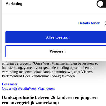
Marketing
Nieuws
Recordaantal West-Vlaamse scholen kiest voor Oog
Details tonen
voor Lekkers
16/07/26
Alles toestaan
Maar liefst 340 West-Vlaamse scholen namen tijdens het voorbije
schooljaar deel aan ‘Oog voor Lekkers’, het Vlaams-Europese
subsidieprogramma dat gezonde voedingsgewoonten bij kinderen
Weigeren
stimuleert. Dat zijn 26 scholen meer dan vorig schooljaar en zelf 80
meer dan drie jaar geleden: een stijging van respectievelijk bijna 9
en bijna 32 procent. “Onze West-Vlaamse scholen bevestigen zo
hun sterk engagement voor gezonde voeding op school én de
verbinding met onze lokale land- en tuinbouw”, zegt Vlaams
Parlementslid Loes Vandromme (cd&v) tevreden.
Lees meer
Onderwijs
Welzijn
West-Vlaanderen
Dankzij subsidie beleven 26 kinderen en jongeren
een onvergetelijk zomerkamp