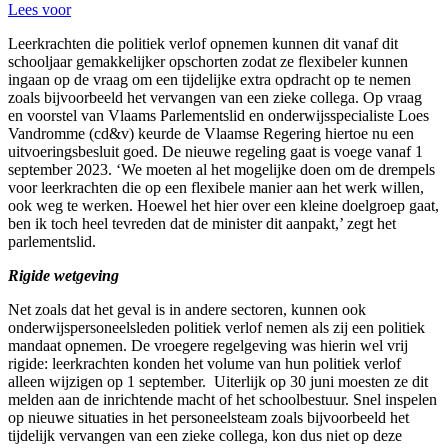
Lees voor
Leerkrachten die politiek verlof opnemen kunnen dit vanaf dit
schooljaar gemakkelijker opschorten zodat ze flexibeler kunnen
ingaan op de vraag om een tijdelijke extra opdracht op te nemen
zoals bijvoorbeeld het vervangen van een zieke collega. Op vraag
en voorstel van Vlaams Parlementslid en onderwijsspecialiste Loes
Vandromme (cd&v) keurde de Vlaamse Regering hiertoe nu een
uitvoeringsbesluit goed. De nieuwe regeling gaat is voege vanaf 1
september 2023. ‘We moeten al het mogelijke doen om de drempels
voor leerkrachten die op een flexibele manier aan het werk willen,
ook weg te werken. Hoewel het hier over een kleine doelgroep gaat,
ben ik toch heel tevreden dat de minister dit aanpakt,’ zegt het
parlementslid.
Rigide wetgeving
Net zoals dat het geval is in andere sectoren, kunnen ook
onderwijspersoneelsleden politiek verlof nemen als zij een politiek
mandaat opnemen. De vroegere regelgeving was hierin wel vrij
rigide: leerkrachten konden het volume van hun politiek verlof
alleen wijzigen op 1 september. Uiterlijk op 30 juni moesten ze dit
melden aan de inrichtende macht of het schoolbestuur. Snel inspelen
op nieuwe situaties in het personeelsteam zoals bijvoorbeeld het
tijdelijk vervangen van een zieke collega, kon dus niet op deze