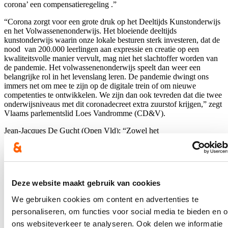
corona’ een compensatieregeling .”
“Corona zorgt voor een grote druk op het Deeltijds Kunstonderwijs
en het Volwassenenonderwijs. Het bloeiende deeltijds
kunstonderwijs waarin onze lokale besturen sterk investeren, dat de
nood van 200.000 leerlingen aan expressie en creatie op een
kwaliteitsvolle manier vervult, mag niet het slachtoffer worden van
de pandemie. Het volwassenenonderwijs speelt dan weer een
belangrijke rol in het levenslang leren. De pandemie dwingt ons
immers net om mee te zijn op de digitale trein of om nieuwe
competenties te ontwikkelen. We zijn dan ook tevreden dat die twee
onderwijsniveaus met dit coronadecreet extra zuurstof krijgen,” zegt
Vlaams parlementslid Loes Vandromme (CD&V).
Jean-Jacques De Gucht (Open Vld): “Zowel het
volwassenenonderwijs als het deeltijds kunstonderwijs hebben
zwaar geleden onder de coronacrisis. Het volwassenenonderwijs
focust op basisvaardigheden (zoals taal en ICT), zorgt via bij- en
omscholing voor optimale kansen op de arbeidsmarkt en vervult zo
een cruciale rol in de relance van onze samenleving. Het deeltijds
Deze website maakt gebruik van cookies
kunstonderwijs zorgt dan weer voor de ontwikkeling van artistieke
en sociale vaardigheden en competenties. Gelet op het grote
We gebruiken cookies om content en advertenties te
maatschappelijk belang van beide onderwijsniveaus willen we met
personaliseren, om functies voor social media te bieden en 
dit coronadecreet de nodige maatregelen treffen om de negatieve
effecten van de crisis zoveel mogelijk te beperken of te remediëren.”
ons websiteverkeer te analyseren. Ook delen we informatie