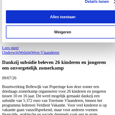
Details tonen
Maar liefst 340 West-Vlaamse scholen namen tijdens het voorbije
schooljaar deel aan ‘Oog voor Lekkers’, het Vlaams-Europese
subsidieprogramma dat gezonde voedingsgewoonten bij kinderen
stimuleert. Dat zijn 26 scholen meer dan vorig schooljaar en zelf 80
Alles toestaan
meer dan drie jaar geleden: een stijging van respectievelijk bijna 9
en bijna 32 procent. “Onze West-Vlaamse scholen bevestigen zo
hun sterk engagement voor gezonde voeding op school én de
Weigeren
verbinding met onze lokale land- en tuinbouw”, zegt Vlaams
Parlementslid Loes Vandromme (cd&v) tevreden.
Lees meer
Onderwijs
Welzijn
West-Vlaanderen
Dankzij subsidie beleven 26 kinderen en jongeren
een onvergetelijk zomerkamp
09/07/26
Buurtwerking Bellewijk van Poperinge kon deze zomer een
driedaags zomerkamp organiseren voor 26 kinderen en jongeren
tussen 10 en 16 jaar. Dit werd mogelijk gemaakt dankzij een
subsidie van 5.372 euro van Toerisme Vlaanderen, binnen het
programma Iedereen Verdient Vakantie. Voor veel kinderen is op
vakantie gaan vanzelfsprekend, maar voor anderen vormen
financiële, praktische en sociale drempels vaak een te grote