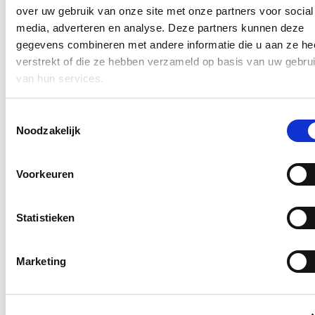
over uw gebruik van onze site met onze partners voor social
Blijf je graag op de hoogte?
media, adverteren en analyse. Deze partners kunnen deze
gegevens combineren met andere informatie die u aan ze he
Ontvang mijn nieuwsbrief.
verstrekt of die ze hebben verzameld op basis van uw gebru
E-mailadres
van hun services.
Postcode
Toestemmingsselectie
Noodzakelijk
Ja, ik wens de nieuwsbrief van Loes Vandromme te ontvangen op
bovenstaand e-mailadres.
Klik
hier
om de privacyvoorwaarden te raadplegen
Voorkeuren
Statistieken
Nieuws
Recordaantal West-Vlaamse scholen kiest voor Oog
Marketing
voor Lekkers
16/07/26