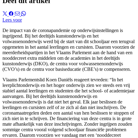
Deel dit artikel
Lees voor
De impact van de coronapandemie op onderwijsinstellingen is
ingrijpend. Bij het deeltijds kunstonderwijs en het
volwassenonderwijs werd bij de start van dit schooljaar een terugval
opgemeten in het aantal leerlingen en cursisten. Daarom voorzien de
meerderheidspartijen in het Vlaams Parlement aan de hand van een
nooddecreet extra middelen om de academies in het deeltijds
kunstonderwijs (DKO), de centra voor volwassenenonderwijs
(CVO’s) en de centra voor basiseducatie (CBE’s) te compenseren.
Vlaams Parlementslid Koen Daniëls reageert tevreden: “In het
leerplichtonderwijs en het hoger onderwijs zien we steeds een vrij
stabiel aantal leerlingen en studenten die het school- of academiejaar
aanvangen. Bij het deeltijds kunstenonderwijs en
volwassenonderwijs is dat niet het geval. Elk jaar beslissen de
leerlingen en cursisten zelf of ze zich al dan niet inschrijven. De
coronamaatregelen deden een aantal van hen beslissen te stoppen of
zich niet in te schrijven. De financiering van deze centra is in grote
mate afhankelijk van deze inschrijvingen. Zonder ingrijpen zouden
sommige centra vooral volgend schooljaar financiële problemen
ervaren. Daarom voorzien we vandaag met een ‘nooddecreet