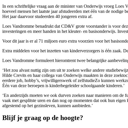
In een schriftelijke vraag aan de minister van Onderwijs vroeg Loes
hoeveel mensen het laatste jaar afstudeerden met één van de nodige
Het jaar daarvoor studeerden 40 jongeren extra af.
Loes Vandromme benadrukt dat CD&V grote voorstander is voor deze ext
investeringen en meer handen in het kleuter- en basisonderwijs. Invester
Voor dit jaar is er al 71 miljoen euro extra voorzien voor het basison
Extra middelen voor het inzetten van kinderverzorgers is één zaak. 
Loes Vandromme formuleert hieromtrent twee belangrijke aanbevelin
‘Het zou alvast nuttig zijn om uit te zoeken welke andere studiebe
Hilde Crevits en haar collega van Onderwijs maakten in deze zoektoc
eerdere job, hobby’s, vrijwilligerswerk of zelfstudieZo kunnen werkz
Één van deze beroepen is kinderbegeleider schoolgaande kinderen.’
‘En anderzijds moeten we ook durven zoeken naar manieren om de fun
vaak met gesplitste uren en dan nog op momenten dat ook hun eigen 
afgestemd op het gezinsleven, kunnen aanbieden.’
Blijf je graag op de hoogte?