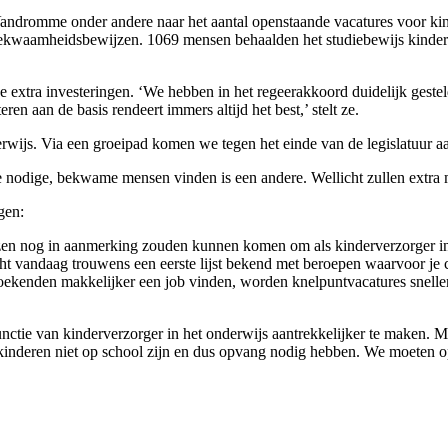
 Vandromme onder andere naar het aantal openstaande vacatures voor ki
 bekwaamheidsbewijzen. 1069 mensen behaalden het studiebewijs kinder
ra investeringen. ‘We hebben in het regeerakkoord duidelijk gesteld da
en aan de basis rendeert immers altijd het best,’ stelt ze.
derwijs. Via een groeipad komen we tegen het einde van de legislatuur a
De nodige, bekwame mensen vinden is een andere. Wellicht zullen extra
gen:
wijzen nog in aanmerking zouden kunnen komen om als kinderverzorger i
ht vandaag trouwens een eerste lijst bekend met beroepen waarvoor je 
oekenden makkelijker een job vinden, worden knelpuntvacatures sneller
ctie van kinderverzorger in het onderwijs aantrekkelijker te maken. M
kinderen niet op school zijn en dus opvang nodig hebben. We moeten 