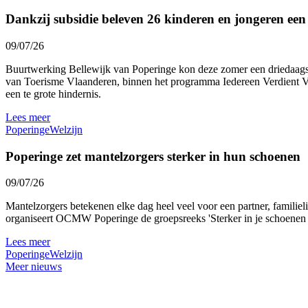
Dankzij subsidie beleven 26 kinderen en jongeren ee
09/07/26
Buurtwerking Bellewijk van Poperinge kon deze zomer een driedaags 
van Toerisme Vlaanderen, binnen het programma Iedereen Verdient Vak
een te grote hindernis.
Lees meer
Poperinge
Welzijn
Poperinge zet mantelzorgers sterker in hun schoenen
09/07/26
Mantelzorgers betekenen elke dag heel veel voor een partner, familie
organiseert OCMW Poperinge de groepsreeks 'Sterker in je schoenen al
Lees meer
Poperinge
Welzijn
Meer nieuws