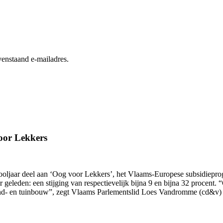
enstaand e-mailadres.
oor Lekkers
hooljaar deel aan ‘Oog voor Lekkers’, het Vlaams-Europese subsidiepr
ar geleden: een stijging van respectievelijk bijna 9 en bijna 32 proce
and- en tuinbouw”, zegt Vlaams Parlementslid Loes Vandromme (cd&v) 