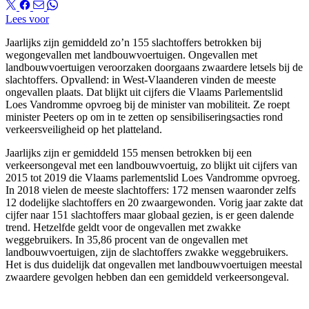
Lees voor
Jaarlijks zijn gemiddeld zo’n 155 slachtoffers betrokken bij
wegongevallen met landbouwvoertuigen. Ongevallen met
landbouwvoertuigen veroorzaken doorgaans zwaardere letsels bij de
slachtoffers. Opvallend: in West-Vlaanderen vinden de meeste
ongevallen plaats. Dat blijkt uit cijfers die Vlaams Parlementslid
Loes Vandromme opvroeg bij de minister van mobiliteit. Ze roept
minister Peeters op om in te zetten op sensibiliseringsacties rond
verkeersveiligheid op het platteland.
Jaarlijks zijn er gemiddeld 155 mensen betrokken bij een
verkeersongeval met een landbouwvoertuig, zo blijkt uit cijfers van
2015 tot 2019 die Vlaams parlementslid Loes Vandromme opvroeg.
In 2018 vielen de meeste slachtoffers: 172 mensen waaronder zelfs
12 dodelijke slachtoffers en 20 zwaargewonden. Vorig jaar zakte dat
cijfer naar 151 slachtoffers maar globaal gezien, is er geen dalende
trend. Hetzelfde geldt voor de ongevallen met zwakke
weggebruikers. In 35,86 procent van de ongevallen met
landbouwvoertuigen, zijn de slachtoffers zwakke weggebruikers.
Het is dus duidelijk dat ongevallen met landbouwvoertuigen meestal
zwaardere gevolgen hebben dan een gemiddeld verkeersongeval.