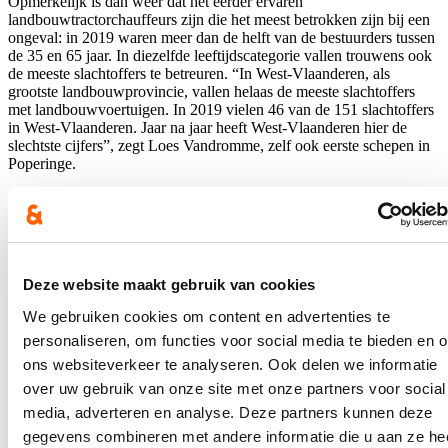
Opmerkelijk is dan weer dat het eerder ervaren
landbouwtractorchauffeurs zijn die het meest betrokken zijn bij een
ongeval: in 2019 waren meer dan de helft van de bestuurders tussen
de 35 en 65 jaar. In diezelfde leeftijdscategorie vallen trouwens ook
de meeste slachtoffers te betreuren. “In West-Vlaanderen, als
grootste landbouwprovincie, vallen helaas de meeste slachtoffers
met landbouwvoertuigen. In 2019 vielen 46 van de 151 slachtoffers
in West-Vlaanderen. Jaar na jaar heeft West-Vlaanderen hier de
slechtste cijfers”, zegt Loes Vandromme, zelf ook eerste schepen in
Poperinge.
Landbouworganisaties zien ondertussen ook het belang van
sensibilisering in en willen werken aan het wederzijdse respect dat
nodig is voor zowel de chauffeurs van landbouwvoertuigen als de
Deze website maakt gebruik van cookies
zwakke weggebruikers die ook gebruik maken van diezelfde
landelijke wegen.
We gebruiken cookies om content en advertenties te
personaliseren, om functies voor social media te bieden en 
ons websiteverkeer te analyseren. Ook delen we informatie
‘Samen op (de) weg in de Westhoek’
over uw gebruik van onze site met onze partners voor social
media, adverteren en analyse. Deze partners kunnen deze
gegevens combineren met andere informatie die u aan ze he
Binnenkort start in de Westhoek het Leaderproject ‘Samen op (de)