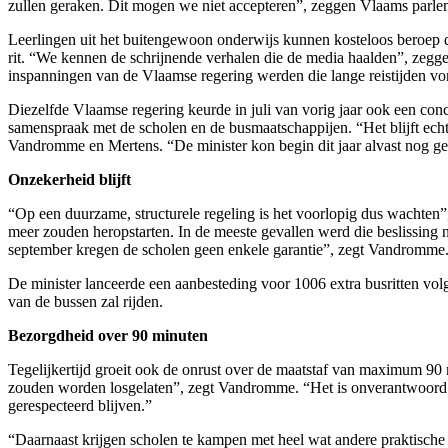
zullen geraken. Dit mogen we niet accepteren”, zeggen Vlaams par
Leerlingen uit het buitengewoon onderwijs kunnen kosteloos beroep 
rit. “We kennen de schrijnende verhalen die de media haalden”, zegg
inspanningen van de Vlaamse regering werden die lange reistijden vori
Diezelfde Vlaamse regering keurde in juli van vorig jaar ook een con
samenspraak met de scholen en de busmaatschappijen. “Het blijft ec
Vandromme en Mertens. “De minister kon begin dit jaar alvast nog gee
Onzekerheid blijft
“Op een duurzame, structurele regeling is het voorlopig dus wachten”
meer zouden heropstarten. In de meeste gevallen werd die beslissing n
september kregen de scholen geen enkele garantie”, zegt Vandromme
De minister lanceerde een aanbesteding voor 1006 extra busritten volg
van de bussen zal rijden.
Bezorgdheid over 90 minuten
Tegelijkertijd groeit ook de onrust over de maatstaf van maximum 90 m
zouden worden losgelaten”, zegt Vandromme. “Het is onverantwoord o
gerespecteerd blijven.”
“Daarnaast krijgen scholen te kampen met heel wat andere praktische 