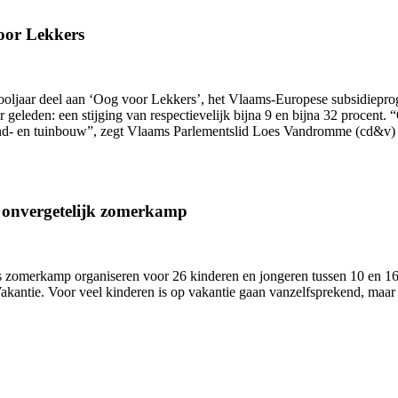
oor Lekkers
hooljaar deel aan ‘Oog voor Lekkers’, het Vlaams-Europese subsidiepr
ar geleden: een stijging van respectievelijk bijna 9 en bijna 32 proce
and- en tuinbouw”, zegt Vlaams Parlementslid Loes Vandromme (cd&v) 
n onvergetelijk zomerkamp
zomerkamp organiseren voor 26 kinderen en jongeren tussen 10 en 16 j
antie. Voor veel kinderen is op vakantie gaan vanzelfsprekend, maar 