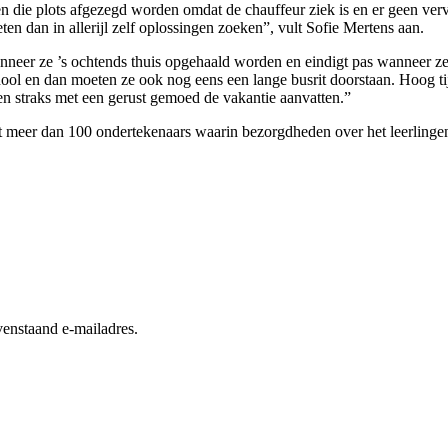
en die plots afgezegd worden omdat de chauffeur ziek is en er geen ver
en dan in allerijl zelf oplossingen zoeken”, vult Sofie Mertens aan.
neer ze ’s ochtends thuis opgehaald worden en eindigt pas wanneer ze
ool en dan moeten ze ook nog eens een lange busrit doorstaan. Hoog ti
en straks met een gerust gemoed de vakantie aanvatten.”
et meer dan 100 ondertekenaars waarin bezorgdheden over het leerli
enstaand e-mailadres.