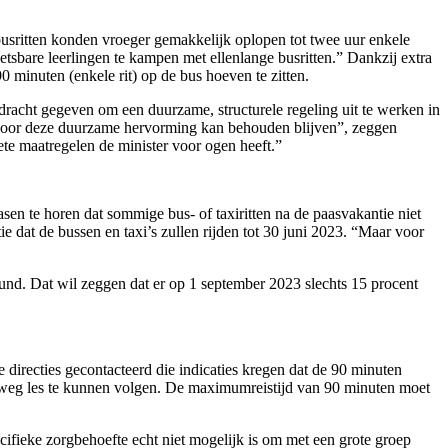
usritten konden vroeger gemakkelijk oplopen tot twee uur enkele
bare leerlingen te kampen met ellenlange busritten.” Dankzij extra
 minuten (enkele rit) op de bus hoeven te zitten.
dracht gegeven om een duurzame, structurele regeling uit te werken in
5 voor deze duurzame hervorming kan behouden blijven”, zeggen
te maatregelen de minister voor ogen heeft.”
en te horen dat sommige bus- of taxiritten na de paasvakantie niet
 dat de bussen en taxi’s zullen rijden tot 30 juni 2023. “Maar voor
egund. Dat wil zeggen dat er op 1 september 2023 slechts 15 procent
 directies gecontacteerd die indicaties kregen dat de 90 minuten
lweg les te kunnen volgen. De maximumreistijd van 90 minuten moet
cifieke zorgbehoefte echt niet mogelijk is om met een grote groep