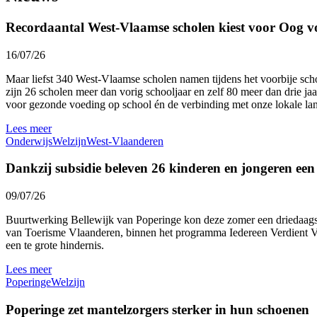
Recordaantal West-Vlaamse scholen kiest voor Oog v
16/07/26
Maar liefst 340 West-Vlaamse scholen namen tijdens het voorbije sc
zijn 26 scholen meer dan vorig schooljaar en zelf 80 meer dan drie ja
voor gezonde voeding op school én de verbinding met onze lokale l
Lees meer
Onderwijs
Welzijn
West-Vlaanderen
Dankzij subsidie beleven 26 kinderen en jongeren ee
09/07/26
Buurtwerking Bellewijk van Poperinge kon deze zomer een driedaags 
van Toerisme Vlaanderen, binnen het programma Iedereen Verdient Vak
een te grote hindernis.
Lees meer
Poperinge
Welzijn
Poperinge zet mantelzorgers sterker in hun schoenen