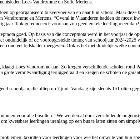
lementsleden Loes Vandromme en Sofie Mertens.
doen op georganiseerd busvervoer van en naar hun school. Maar deze b
en Vandromme en Mertens. “Overal in Vlaanderen hadden de meest kwets
g jaar flink gereduceerd: voortaan zou geen enkele leerling meer dan 90
ceptnota goed. Op basis van die conceptnota werd in het voorjaar de op
hter onduidelijk of de vooropgestelde timing van schooljaar 2024-202
n concreet tijdskader meegeven. Ook is het niet duidelijk welke concre
, klaagt Loes Vandromme aan. Zo kregen verschillende scholen rond Pas
a grote verontwaardiging teruggedraaid en kregen de scholen de garantie
.
end schooljaar, die afliep op 7 juni. Vandaag zijn slechts 151 ritten g
inuten voor alle busritten. “We werden al door verschillende ongeruste
m kwetsbare leerlingen urenlang op een bus te laten zitten om simpe
problemen: taxiritten voor leerlingen voor wie het omwille van hun spe