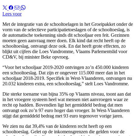
Lees voor
Met de integratie van de schooltoelagen in het Groeipakket onder de
vorm van de selectieve participatietoeslagen of de schooltoeslag, is
de automatische toekenning sinds dit schooljaar een feit. Gezinnen
moeten geen aanvraag meer doen. Elk kind dat recht heeft op de
schooltoeslag, ontvangt deze ook. En dat heeft grote effecten, zo
blijkt uit cijfers die Loes Vandromme, Vlaams Parlementslid voor
CD&V, bij minister Beke opvroeg.
“Voor het schooljaar 2019-2020 ontvingen zo’n 450.000 kinderen
een schooltoeslag. Dat zijn er ongeveer 115.000 meer dan in het
schooljaar 2018-2019. Specifiek in West-Vlaanderen, ontvangen nu
20.032 kinderen extra, een schooltoeslag,” stelt Loes Vandromme.
Die sterke toename van bijna 35% op Vlaams niveau, toont aan dat
in het vroegere systeem heel wat mensen niet aanvroegen waar ze
recht op hadden. Bovendien ligt het gemiddeld bedrag dat men
ontvangt ook zo’n 97 euro hoger dan vroeger. In West-Vlaanderen
stijgt dat gemiddeld bedrag met 93 euro tegenover vorige jaren.
We zien nu dat 39,4% van de kinderen recht heeft op een
schooltoeslag. Gelet op de inkomensgrenzen die gelden voor de