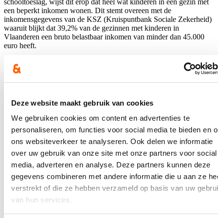
schooltoeslag, wijst dit erop dat heel wat kinderen in een gezin met
een beperkt inkomen wonen. Dit stemt overeen met de
inkomensgegevens van de KSZ (Kruispuntbank Sociale Zekerheid)
waaruit blijkt dat 39,2% van de gezinnen met kinderen in
Vlaanderen een bruto belastbaar inkomen van minder dan 45.000
euro heeft.
“Een grondige evaluatie van het groeipakket, staat later dit jaar nog
gepland, maar de eerste opgevraagde cijfers met betrekking tot de
schooltoeslagen zijn alvast positief,” besluit Loes Vandromme.
Blijf je graag op de hoogte?
Deze website maakt gebruik van cookies
We gebruiken cookies om content en advertenties te
Ontvang mijn nieuwsbrief.
personaliseren, om functies voor social media te bieden en 
E-mailadres
ons websiteverkeer te analyseren. Ook delen we informatie
Postcode
over uw gebruik van onze site met onze partners voor social
media, adverteren en analyse. Deze partners kunnen deze
Ja, ik wens de nieuwsbrief van Loes Vandromme te ontvangen op
gegevens combineren met andere informatie die u aan ze he
bovenstaand e-mailadres.
verstrekt of die ze hebben verzameld op basis van uw gebru
van hun services.
Klik
hier
om de privacyvoorwaarden te raadplegen