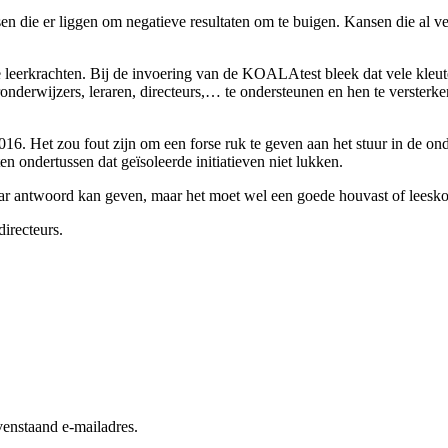
nsen die er liggen om negatieve resultaten om te buigen. Kansen die al v
nze leerkrachten. Bij de invoering van de KOALAtest bleek dat vele kle
ronderwijzers, leraren, directeurs,… te ondersteunen en hen te verster
2016. Het zou fout zijn om een forse ruk te geven aan het stuur in de on
 ondertussen dat geïsoleerde initiatieven niet lukken.
aar antwoord kan geven, maar het moet wel een goede houvast of leesk
directeurs.
enstaand e-mailadres.