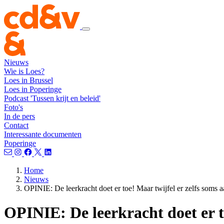
Nieuws
Wie is Loes?
Loes in Brussel
Loes in Poperinge
Podcast 'Tussen krijt en beleid'
Foto's
In de pers
Contact
Interessante documenten
Poperinge
Home
Nieuws
OPINIE: De leerkracht doet er toe! Maar twijfel er zelfs soms aa
OPINIE: De leerkracht doet er to