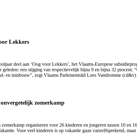
oor Lekkers
hooljaar deel aan ‘Oog voor Lekkers’, het Vlaams-Europese subsidiepr
ar geleden: een stijging van respectievelijk bijna 9 en bijna 32 proce
and- en tuinbouw”, zegt Vlaams Parlementslid Loes Vandromme (cd&v) 
n onvergetelijk zomerkamp
zomerkamp organiseren voor 26 kinderen en jongeren tussen 10 en 16 j
antie. Voor veel kinderen is op vakantie gaan vanzelfsprekend, maar 