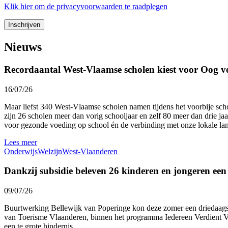
Klik
hier
om de privacyvoorwaarden te raadplegen
Nieuws
Recordaantal West-Vlaamse scholen kiest voor Oog v
16/07/26
Maar liefst 340 West-Vlaamse scholen namen tijdens het voorbije sc
zijn 26 scholen meer dan vorig schooljaar en zelf 80 meer dan drie ja
voor gezonde voeding op school én de verbinding met onze lokale l
Lees meer
Onderwijs
Welzijn
West-Vlaanderen
Dankzij subsidie beleven 26 kinderen en jongeren ee
09/07/26
Buurtwerking Bellewijk van Poperinge kon deze zomer een driedaags 
van Toerisme Vlaanderen, binnen het programma Iedereen Verdient Vak
een te grote hindernis.