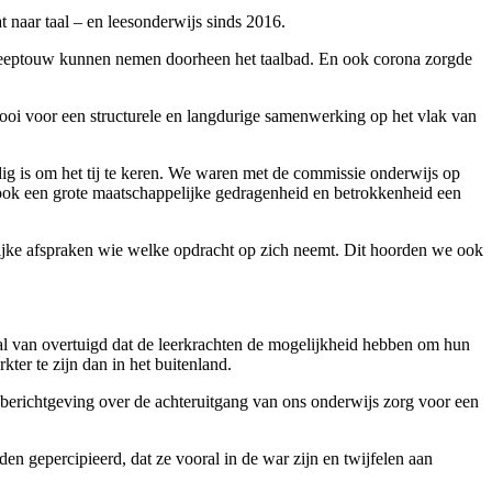
at naar taal – en leesonderwijs sinds 2016.
p sleeptouw kunnen nemen doorheen het taalbad. En ook corona zorgde
dooi voor een structurele en langdurige samenwerking op het vlak van
odig is om het tij te keren. We waren met de commissie onderwijs op
r ook een grote maatschappelijke gedragenheid en betrokkenheid een
idelijke afspraken wie welke opdracht op zich neemt. Dit hoorden we ook
maal van overtuigd dat de leerkrachten de mogelijkheid hebben om hun
kter te zijn dan in het buitenland.
De berichtgeving over de achteruitgang van ons onderwijs zorg voor een
den gepercipieerd, dat ze vooral in de war zijn en twijfelen aan