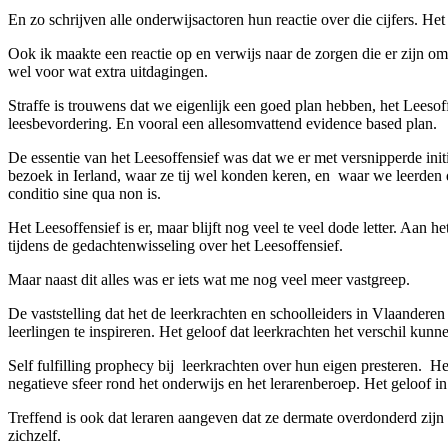
En zo schrijven alle onderwijsactoren hun reactie over die cijfers. Het 
Ook ik maakte een reactie op en verwijs naar de zorgen die er zijn 
wel voor wat extra uitdagingen.
Straffe is trouwens dat we eigenlijk een goed plan hebben, het Leeso
leesbevordering. En vooral een allesomvattend evidence based plan.
De essentie van het Leesoffensief was dat we er met versnipperde init
bezoek in Ierland, waar ze tij wel konden keren, en waar we leerden 
conditio sine qua non is.
Het Leesoffensief is er, maar blijft nog veel te veel dode letter. Aan
tijdens de gedachtenwisseling over het Leesoffensief.
Maar naast dit alles was er iets wat me nog veel meer vastgreep.
De vaststelling dat het de leerkrachten en schoolleiders in Vlaandere
leerlingen te inspireren. Het geloof dat leerkrachten het verschil kunn
Self fulfilling prophecy bij leerkrachten over hun eigen presteren. H
negatieve sfeer rond het onderwijs en het lerarenberoep. Het geloof in
Treffend is ook dat leraren aangeven dat ze dermate overdonderd zijn do
zichzelf.