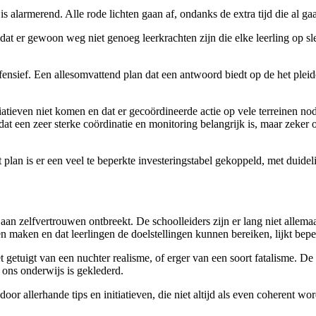
is alarmerend. Alle rode lichten gaan af, ondanks de extra tijd die al ga
omdat er gewoon weg niet genoeg leerkrachten zijn die elke leerling o
ffensief. Een allesomvattend plan dat een antwoord biedt op de het plei
iatieven niet komen en dat er gecoördineerde actie op vele terreinen n
dat een zeer sterke coördinatie en monitoring belangrijk is, maar zeke
 het plan is er een veel te beperkte investeringstabel gekoppeld, met du
n aan zelfvertrouwen ontbreekt. De schoolleiders zijn er lang niet alle
en maken en dat leerlingen de doelstellingen kunnen bereiken, lijkt beper
et getuigt van een nuchter realisme, of erger van een soort fatalisme. 
 ons onderwijs is geklederd.
or allerhande tips en initiatieven, die niet altijd als even coherent wor