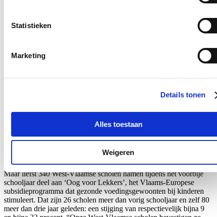
E-mailadres
Postcode
Statistieken
Ja, ik wens de nieuwsbrief van Loes Vandromme te ontvangen op
bovenstaand e-mailadres.
Marketing
Klik
hier
om de privacyvoorwaarden te raadplegen
Details tonen
Nieuws
Alles toestaan
Recordaantal West-Vlaamse scholen kiest voor Oog
voor Lekkers
Weigeren
16/07/26
Maar liefst 340 West-Vlaamse scholen namen tijdens het voorbije
schooljaar deel aan ‘Oog voor Lekkers’, het Vlaams-Europese
subsidieprogramma dat gezonde voedingsgewoonten bij kinderen
stimuleert. Dat zijn 26 scholen meer dan vorig schooljaar en zelf 80
meer dan drie jaar geleden: een stijging van respectievelijk bijna 9