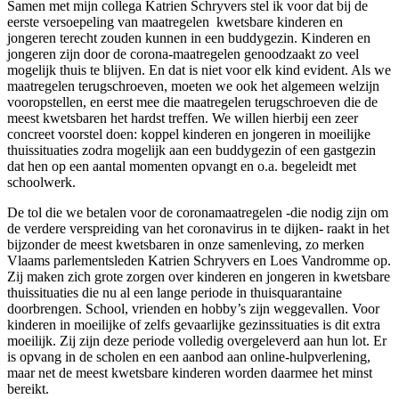
Samen met mijn collega Katrien Schryvers stel ik voor dat bij de
eerste versoepeling van maatregelen kwetsbare kinderen en
jongeren terecht zouden kunnen in een buddygezin. Kinderen en
jongeren zijn door de corona-maatregelen genoodzaakt zo veel
mogelijk thuis te blijven. En dat is niet voor elk kind evident. Als we
maatregelen terugschroeven, moeten we ook het algemeen welzijn
vooropstellen, en eerst mee die maatregelen terugschroeven die de
meest kwetsbaren het hardst treffen. We willen hierbij een zeer
concreet voorstel doen: koppel kinderen en jongeren in moeilijke
thuissituaties zodra mogelijk aan een buddygezin of een gastgezin
dat hen op een aantal momenten opvangt en o.a. begeleidt met
schoolwerk.
De tol die we betalen voor de coronamaatregelen -die nodig zijn om
de verdere verspreiding van het coronavirus in te dijken- raakt in het
bijzonder de meest kwetsbaren in onze samenleving, zo merken
Vlaams parlementsleden Katrien Schryvers en Loes Vandromme op.
Zij maken zich grote zorgen over kinderen en jongeren in kwetsbare
thuissituaties die nu al een lange periode in thuisquarantaine
doorbrengen. School, vrienden en hobby’s zijn weggevallen. Voor
kinderen in moeilijke of zelfs gevaarlijke gezinssituaties is dit extra
moeilijk. Zij zijn deze periode volledig overgeleverd aan hun lot. Er
is opvang in de scholen en een aanbod aan online-hulpverlening,
maar net de meest kwetsbare kinderen worden daarmee het minst
bereikt.