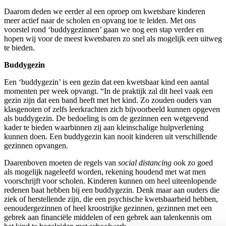
Daarom deden we eerder al een oproep om kwetsbare kinderen
meer actief naar de scholen en opvang toe te leiden. Met ons
voorstel rond ‘buddygezinnen’ gaan we nog een stap verder en
hopen wij voor de meest kwetsbaren zo snel als mogelijk een uitweg
te bieden.
Buddygezin
Een ‘buddygezin’ is een gezin dat een kwetsbaar kind een aantal
momenten per week opvangt. “In de praktijk zal dit heel vaak een
gezin zijn dat een band heeft met het kind. Zo zouden ouders van
klasgenoten of zelfs leerkrachten zich bijvoorbeeld kunnen opgeven
als buddygezin. De bedoeling is om de gezinnen een wetgevend
kader te bieden waarbinnen zij aan kleinschalige hulpverlening
kunnen doen. Een buddygezin kan nooit kinderen uit verschillende
gezinnen opvangen.
Daarenboven moeten de regels van
social distancing
ook zo goed
als mogelijk nageleefd worden, rekening houdend met wat men
voorschrijft voor scholen. Kinderen kunnen om heel uiteenlopende
redenen baat hebben bij een buddygezin. Denk maar aan ouders die
ziek of herstellende zijn, die een psychische kwetsbaarheid hebben,
eenoudergezinnen of heel kroostrijke gezinnen, gezinnen met een
gebrek aan financiële middelen of een gebrek aan talenkennis om