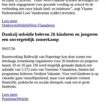
en bijna 32 procent. “Onze West-Vlaamse scholen bevestigen zo
hun sterk engagement voor gezonde voeding op school én de
verbinding met onze lokale land- en tuinbouw”, zegt Vlaams
Parlementslid Loes Vandromme (cd&v) tevreden.
Lees meer
Onderwijs
Welzijn
West-Vlaanderen
Dankzij subsidie beleven 26 kinderen en jongeren
een onvergetelijk zomerkamp
09/07/26
Buurtwerking Bellewijk van Poperinge kon deze zomer een
driedaags zomerkamp organiseren voor 26 kinderen en jongeren
tussen 10 en 16 jaar. Dit werd mogelijk gemaakt dankzij een
subsidie van 5.372 euro van Toerisme Vlaanderen, binnen het
programma Iedereen Verdient Vakantie. Voor veel kinderen is op
vakantie gaan vanzelfsprekend, maar voor anderen vormen
financiële, praktische en sociale drempels vaak een te grote
hindernis.
Lees meer
Poperinge
Welzijn