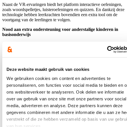
Naast de VR-ervaringen biedt het platform interactieve oefeningen,
zoals woordspelletjes, luisteroefeningen en quizzen. En dankzij deze
technologie hebben leerkrachten bovendien een extra tool om de
voortgang van de leerlingen te volgen.
Nood aan extra ondersteuning voor anderstalige kinderen in
basisonderwijs
‘Alleen dankzij de financiële steun van Lerian is dit project hier
haalbaar’, stelt Loes Vandromme. ‘Maar ook in andere scholen zijn
de uitdagingen op gebied van anderstaligheid groot en niet alleen in
de grote steden. Om anderstalige nieuwkomers zo snel mogelijk
Nederlands te leren en hen te integreren is er OKAN:
Deze website maakt gebruik van cookies
onthaalonderwijs voor anderstalige nieuwkomers. Belangrijk daarbij
is te weten dat er pas extra middelen worden gegeven bij een
We gebruiken cookies om content en advertenties te
bepaald aantal leerlingen. Een autonome kleuterschool of een school
met één vestigingsplaats bijvoorbeeld, heeft recht op extra lestijden
personaliseren, om functies voor social media te bieden en 
vanaf 4 anderstalige nieuwkomers en een lagere school met één
ons websiteverkeer te analyseren. Ook delen we informatie
vestigingsplaats vanaf 6 leerlingen.
over uw gebruik van onze site met onze partners voor social
Uit cijfers die Vandromme eerder al bij de minister van Onderwijs
media, adverteren en analyse. Deze partners kunnen deze
opvroeg, blijkt dat het aantal leerlingen met thuistaal niet-Nederlands
gegevens combineren met andere informatie die u aan ze he
in landelijke gebieden bovendien vrij snel stijgt.
verstrekt of die ze hebben verzameld op basis van uw gebru
‘Deze scholen in landelijke gebieden, met doorgaans een kleiner
van hun services.