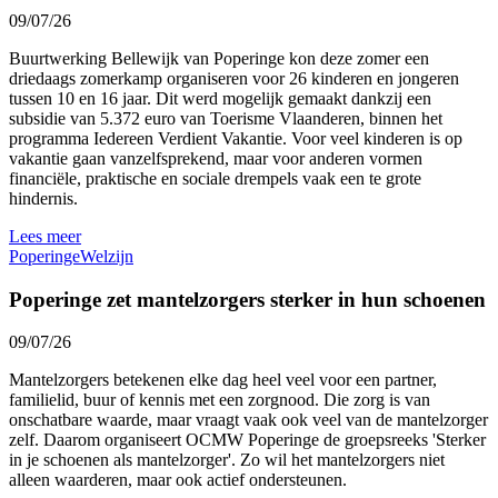
09/07/26
Buurtwerking Bellewijk van Poperinge kon deze zomer een
driedaags zomerkamp organiseren voor 26 kinderen en jongeren
tussen 10 en 16 jaar. Dit werd mogelijk gemaakt dankzij een
subsidie van 5.372 euro van Toerisme Vlaanderen, binnen het
programma Iedereen Verdient Vakantie. Voor veel kinderen is op
vakantie gaan vanzelfsprekend, maar voor anderen vormen
financiële, praktische en sociale drempels vaak een te grote
hindernis.
Lees meer
Poperinge
Welzijn
Poperinge zet mantelzorgers sterker in hun schoenen
09/07/26
Mantelzorgers betekenen elke dag heel veel voor een partner,
familielid, buur of kennis met een zorgnood. Die zorg is van
onschatbare waarde, maar vraagt vaak ook veel van de mantelzorger
zelf. Daarom organiseert OCMW Poperinge de groepsreeks 'Sterker
in je schoenen als mantelzorger'. Zo wil het mantelzorgers niet
alleen waarderen, maar ook actief ondersteunen.