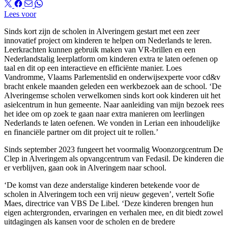
Lees voor
Sinds kort zijn de scholen in Alveringem gestart met een zeer
innovatief project om kinderen te helpen om Nederlands te leren.
Leerkrachten kunnen gebruik maken van VR-brillen en een
Nederlandstalig leerplatform om kinderen extra te laten oefenen op
taal en dit op een interactieve en efficiënte manier. Loes
Vandromme, Vlaams Parlementslid en onderwijsexperte voor cd&v
bracht enkele maanden geleden een werkbezoek aan de school. ‘De
Alveringemse scholen verwelkomen sinds kort ook kinderen uit het
asielcentrum in hun gemeente. Naar aanleiding van mijn bezoek rees
het idee om op zoek te gaan naar extra manieren om leerlingen
Nederlands te laten oefenen. We vonden in Lerian een inhoudelijke
en financiële partner om dit project uit te rollen.’
Sinds september 2023 fungeert het voormalig Woonzorgcentrum De
Clep in Alveringem als opvangcentrum van Fedasil. De kinderen die
er verblijven, gaan ook in Alveringem naar school.
‘De komst van deze anderstalige kinderen betekende voor de
scholen in Alveringem toch een vrij nieuw gegeven’, vertelt Sofie
Maes, directrice van VBS De Libel. ‘Deze kinderen brengen hun
eigen achtergronden, ervaringen en verhalen mee, en dit biedt zowel
uitdagingen als kansen voor de scholen en de bredere