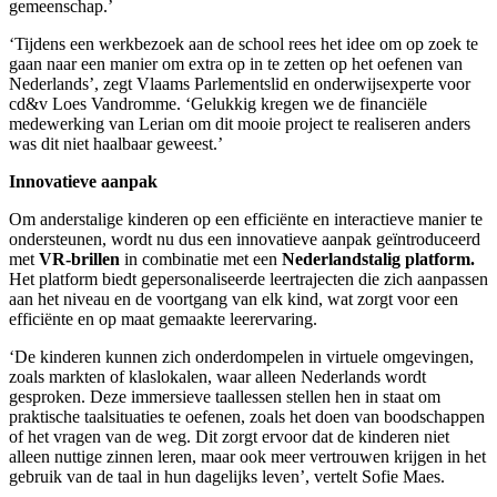
gemeenschap.’
‘Tijdens een werkbezoek aan de school rees het idee om op zoek te
gaan naar een manier om extra op in te zetten op het oefenen van
Nederlands’, zegt Vlaams Parlementslid en onderwijsexperte voor
cd&v Loes Vandromme. ‘Gelukkig kregen we de financiële
medewerking van Lerian om dit mooie project te realiseren anders
was dit niet haalbaar geweest.’
Innovatieve aanpak
Om anderstalige kinderen op een efficiënte en interactieve manier te
ondersteunen, wordt nu dus een innovatieve aanpak geïntroduceerd
met
VR-brillen
in combinatie met een
Nederlandstalig platform
.
Het platform biedt gepersonaliseerde leertrajecten die zich aanpassen
aan het niveau en de voortgang van elk kind, wat zorgt voor een
efficiënte en op maat gemaakte leerervaring.
‘De kinderen kunnen zich onderdompelen in virtuele omgevingen,
zoals markten of klaslokalen, waar alleen Nederlands wordt
gesproken. Deze immersieve taallessen stellen hen in staat om
praktische taalsituaties te oefenen, zoals het doen van boodschappen
of het vragen van de weg. Dit zorgt ervoor dat de kinderen niet
alleen nuttige zinnen leren, maar ook meer vertrouwen krijgen in het
gebruik van de taal in hun dagelijks leven’, vertelt Sofie Maes.