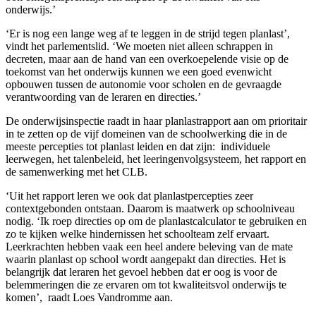
onderwijs.’
‘Er is nog een lange weg af te leggen in de strijd tegen planlast’,
vindt het parlementslid. ‘We moeten niet alleen schrappen in
decreten, maar aan de hand van een overkoepelende visie op de
toekomst van het onderwijs kunnen we een goed evenwicht
opbouwen tussen de autonomie voor scholen en de gevraagde
verantwoording van de leraren en directies.’
De onderwijsinspectie raadt in haar planlastrapport aan om prioritair
in te zetten op de vijf domeinen van de schoolwerking die in de
meeste percepties tot planlast leiden en dat zijn: individuele
leerwegen, het talenbeleid, het leeringenvolgsysteem, het rapport en
de samenwerking met het CLB.
‘Uit het rapport leren we ook dat planlastpercepties zeer
contextgebonden ontstaan. Daarom is maatwerk op schoolniveau
nodig. ‘Ik roep directies op om de planlastcalculator te gebruiken en
zo te kijken welke hindernissen het schoolteam zelf ervaart.
Leerkrachten hebben vaak een heel andere beleving van de mate
waarin planlast op school wordt aangepakt dan directies. Het is
belangrijk dat leraren het gevoel hebben dat er oog is voor de
belemmeringen die ze ervaren om tot kwaliteitsvol onderwijs te
komen’, raadt Loes Vandromme aan.