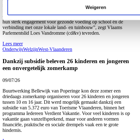
stimuleert. Dat zijn 26 scholen meer dan vorig schooljaar en zelf 80
Weigeren
meer dan drie jaar geleden: een stijging van respectievelijk bijna 9
en bijna 32 procent. “Onze West-Vlaamse scholen bevestigen zo
hun sterk engagement voor gezonde voeding op school én de
verbinding met onze lokale land- en tuinbouw”, zegt Vlaams
Parlementslid Loes Vandromme (cd&v) tevreden.
Lees meer
Onderwijs
Welzijn
West-Vlaanderen
Dankzij subsidie beleven 26 kinderen en jongeren
een onvergetelijk zomerkamp
09/07/26
Buurtwerking Bellewijk van Poperinge kon deze zomer een
driedaags zomerkamp organiseren voor 26 kinderen en jongeren
tussen 10 en 16 jaar. Dit werd mogelijk gemaakt dankzij een
subsidie van 5.372 euro van Toerisme Vlaanderen, binnen het
programma Iedereen Verdient Vakantie. Voor veel kinderen is op
vakantie gaan vanzelfsprekend, maar voor anderen vormen
financiële, praktische en sociale drempels vaak een te grote
hindernis.