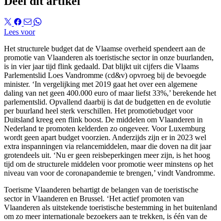
Deel dit artikel
Lees voor
Het structurele budget dat de Vlaamse overheid spendeert aan de
promotie van Vlaanderen als toeristische sector in onze buurlanden,
is in vier jaar tijd flink gedaald. Dat blijkt uit cijfers die Vlaams
Parlementslid Loes Vandromme (cd&v) opvroeg bij de bevoegde
minister. ‘In vergelijking met 2019 gaat het over een algemene
daling van net geen 400.000 euro of maar liefst 33%,’ berekende het
parlementslid. Opvallend daarbij is dat de budgetten en de evolutie
per buurland heel sterk verschillen. Het promotiebudget voor
Duitsland kreeg een flink boost. De middelen om Vlaanderen in
Nederland te promoten kelderden zo ongeveer. Voor Luxemburg
wordt geen apart budget voorzien. Anderzijds zijn er in 2023 wel
extra inspanningen via relancemiddelen, maar die doven na dit jaar
grotendeels uit. ‘Nu er geen reisbeperkingen meer zijn, is het hoog
tijd om de structurele middelen voor promotie weer minstens op het
niveau van voor de coronapandemie te brengen,’ vindt Vandromme.
Toerisme Vlaanderen behartigt de belangen van de toeristische
sector in Vlaanderen en Brussel. ‘Het actief promoten van
Vlaanderen als uitstekende toeristische bestemming in het buitenland
om zo meer internationale bezoekers aan te trekken, is één van de