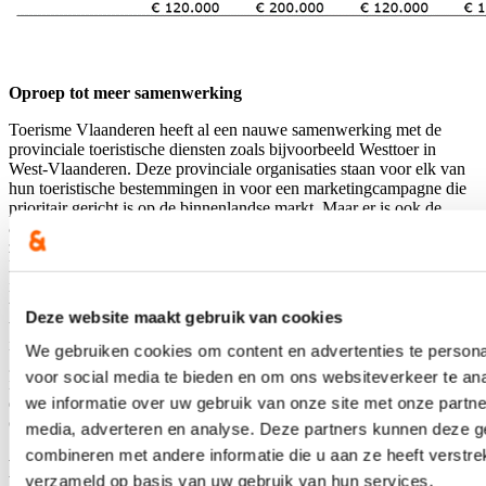
Oproep tot meer samenwerking
Toerisme Vlaanderen heeft al een nauwe samenwerking met de
provinciale toeristische diensten zoals bijvoorbeeld Westtoer in
West-Vlaanderen. Deze provinciale organisaties staan voor elk van
hun toeristische bestemmingen in voor een marketingcampagne die
prioritair gericht is op de binnenlandse markt. Maar er is ook de
ambitie om samen de buurmarkten nog beter te bereiken. ‘Er liggen
zeker nog heel wat mogelijkheden in buurmarkten zoals Nederland,
Duitsland, het Verenigd Koninkrijk en Frankrijk, waar men kan op
inzetten,’ geeft Loes Vandromme mee. Vandromme roept daarom op
tot nog meer samenwerking tussen de Vlaamse en provinciale
Deze website maakt gebruik van cookies
toerisme-actoren. ‘Bij de opmaak van internationale promoplannen
is er wel een overlegmoment en worden de provinciale diensten
We gebruiken cookies om content en advertenties te persona
geconsulteerd, maar de provinciale diensten vragen naar een
voor social media te bieden en om ons websiteverkeer te an
intensieve samenwerking onder een structurele overeenkomst. Door
we informatie over uw gebruik van onze site met onze partne
de krachten te bundelen kunnen we zeker nog veel meer
opportuniteiten benutten,’ vindt het parlementslid.
media, adverteren en analyse. Deze partners kunnen deze 
combineren met andere informatie die u aan ze heeft verstre
Blijf je graag op de hoogte?
verzameld op basis van uw gebruik van hun services.