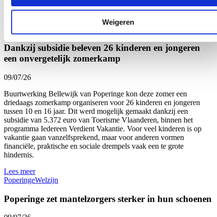
Parlementslid Loes Vandromme (cd&v) tevreden.
Lees meer
Weigeren
Onderwijs
Welzijn
West-Vlaanderen
Dankzij subsidie beleven 26 kinderen en jongeren
een onvergetelijk zomerkamp
09/07/26
Buurtwerking Bellewijk van Poperinge kon deze zomer een
driedaags zomerkamp organiseren voor 26 kinderen en jongeren
tussen 10 en 16 jaar. Dit werd mogelijk gemaakt dankzij een
subsidie van 5.372 euro van Toerisme Vlaanderen, binnen het
programma Iedereen Verdient Vakantie. Voor veel kinderen is op
vakantie gaan vanzelfsprekend, maar voor anderen vormen
financiële, praktische en sociale drempels vaak een te grote
hindernis.
Lees meer
Poperinge
Welzijn
Poperinge zet mantelzorgers sterker in hun schoenen