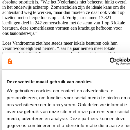
absolute prioriteit is. "Wie het Nederlands niet beheerst, hinkt overal
in het onderwijs achterop. Zomerscholen zijn de ideale kans om die
achterstand weg te werken, maar dan moeten ze daar ook voluit op
inzetten met scherpe focus op taal. Vorig jaar namen 17.821
leerlingen deel in 242 zomerscholen met de steun van 1 op 3 lokale
besturen, deze zomerklassen vormen een krachtige hefboom voor
ons taalonderwijs.”
Loes Vandromme ziet hoe steeds meer lokale besturen ook hun
verantwoordelijkheid nemen. “Jaar na jaar nemen meer lokale
besturen het initiatief om een zomerschool te organiseren. Dat
blijvend en groeiend engagement van de lokale besturen en de grote
inzet van scholen zorgt voor een duwtje in de rug voor veel
kinderen en jongeren en bezorgt hen een leerrijke zomerervaring.
Ideaal om de eerste september goed te starten. Voor cd&v blijft het
belangrijk dat we een kwaliteitsvol aanbod kunnen bieden en dat we
Deze website maakt gebruik van cookies
ook evalueren wat de impact is van de zomerscholen.”
We gebruiken cookies om content en advertenties te
Blijf je graag op de hoogte?
personaliseren, om functies voor social media te bieden en 
ons websiteverkeer te analyseren. Ook delen we informatie
Ontvang mijn nieuwsbrief.
over uw gebruik van onze site met onze partners voor social
media, adverteren en analyse. Deze partners kunnen deze
E-mailadres
gegevens combineren met andere informatie die u aan ze he
Postcode