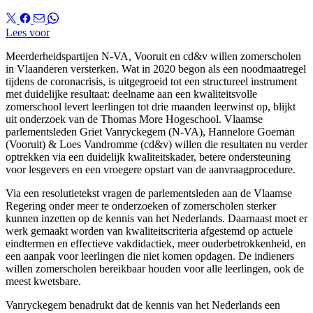
Lees voor
Meerderheidspartijen N-VA, Vooruit en cd&v willen zomerscholen
in Vlaanderen versterken. Wat in 2020 begon als een noodmaatregel
tijdens de coronacrisis, is uitgegroeid tot een structureel instrument
met duidelijke resultaat: deelname aan een kwaliteitsvolle
zomerschool levert leerlingen tot drie maanden leerwinst op, blijkt
uit onderzoek van de Thomas More Hogeschool. Vlaamse
parlementsleden Griet Vanryckegem (N-VA), Hannelore Goeman
(Vooruit) & Loes Vandromme (cd&v) willen die resultaten nu verder
optrekken via een duidelijk kwaliteitskader, betere ondersteuning
voor lesgevers en een vroegere opstart van de aanvraagprocedure.
Via een resolutietekst vragen de parlementsleden aan de Vlaamse
Regering onder meer te onderzoeken of zomerscholen sterker
kunnen inzetten op de kennis van het Nederlands. Daarnaast moet er
werk gemaakt worden van kwaliteitscriteria afgestemd op actuele
eindtermen en effectieve vakdidactiek, meer ouderbetrokkenheid, en
een aanpak voor leerlingen die niet komen opdagen. De indieners
willen zomerscholen bereikbaar houden voor alle leerlingen, ook de
meest kwetsbare.
Vanryckegem benadrukt dat de kennis van het Nederlands een