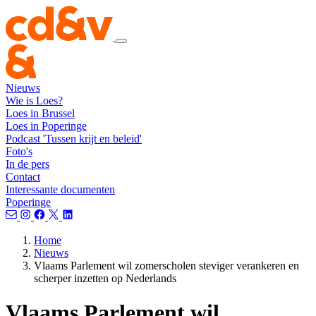
Nieuws
Wie is Loes?
Loes in Brussel
Loes in Poperinge
Podcast 'Tussen krijt en beleid'
Foto's
In de pers
Contact
Interessante documenten
Poperinge
Home
Nieuws
Vlaams Parlement wil zomerscholen steviger verankeren en
scherper inzetten op Nederlands
Vlaams Parlement wil