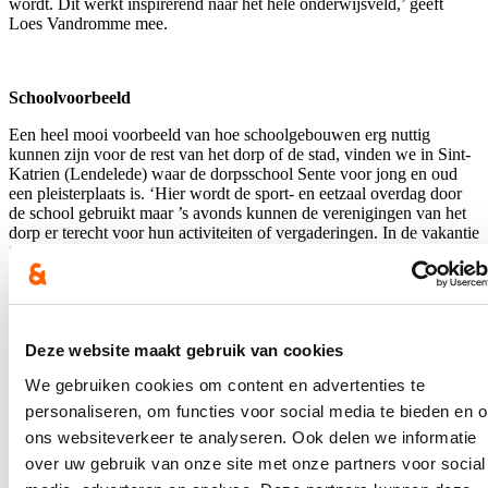
wordt. Dit werkt inspirerend naar het hele onderwijsveld,’ geeft
Loes Vandromme mee.
Schoolvoorbeeld
Een heel mooi voorbeeld van hoe schoolgebouwen erg nuttig
kunnen zijn voor de rest van het dorp of de stad, vinden we in Sint-
Katrien (Lendelede) waar de dorpsschool Sente voor jong en oud
een pleisterplaats is. ‘Hier wordt de sport- en eetzaal overdag door
de school gebruikt maar ’s avonds kunnen de verenigingen van het
dorp er terecht voor hun activiteiten of vergaderingen. In de vakantie
is er ook een solidaire kinderopvang: ouders vangen er beurtelings
elkaars kinderen op,’ legt directeur Bert Debooserie uit. Of hoe de
school het kloppend hart van dit dorp is…
Veel mogelijkheden
Deze website maakt gebruik van cookies
Buitenschools gebruik omvat een brede waaier aan soorten
We gebruiken cookies om content en advertenties te
activiteiten. De schoolgebouwenmonitor 2018-2019 geeft aan dat
schoolgebouwen het meest buitenschools worden gebruikt voor
personaliseren, om functies voor social media te bieden en 
sport en spel (op 57% van de vestigingsplaatsen), onderwijs en
ons websiteverkeer te analyseren. Ook delen we informatie
opleiding (41%), feesten en bijeenkomsten (39%), voor- en
over uw gebruik van onze site met onze partners voor social
naschoolse opvang (34%) en cultuurbeleving (33%).
Schoolgebouwen worden het minst buitenschools gebruikt voor