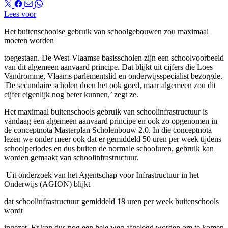
Lees voor
Het buitenschoolse gebruik van schoolgebouwen zou maximaal
moeten worden
toegestaan. De West-Vlaamse basisscholen zijn een schoolvoorbeeld
van dit algemeen aanvaard principe. Dat blijkt uit cijfers die Loes
Vandromme, Vlaams parlementslid en onderwijsspecialist bezorgde.
'De secundaire scholen doen het ook goed, maar algemeen zou dit
cijfer eigenlijk nog beter kunnen,’ zegt ze.
Het maximaal buitenschools gebruik van schoolinfrastructuur is
vandaag een algemeen aanvaard principe en ook zo opgenomen in
de conceptnota Masterplan Scholenbouw 2.0. In die conceptnota
lezen we onder meer ook dat er gemiddeld 50 uren per week tijdens
schoolperiodes en dus buiten de normale schooluren, gebruik kan
worden gemaakt van schoolinfrastructuur.
Uit onderzoek van het Agentschap voor Infrastructuur in het
Onderwijs (AGION) blijkt
dat schoolinfrastructuur gemiddeld 18 uren per week buitenschools
wordt
ingezet. Er kan dus nog een hele weg afgelegd worden om te komen