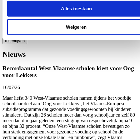
Alles toestaan
Ja, ik wens de nieuwsbrief van Loes Vandromme te ontvangen op
bovenstaand e-mailadres.
Weigeren
Klik
hier
om de privacyvoorwaarden te raadplegen
Nieuws
Recordaantal West-Vlaamse scholen kiest voor Oog
voor Lekkers
16/07/26
Maar liefst 340 West-Vlaamse scholen namen tijdens het voorbije
schooljaar deel aan ‘Oog voor Lekkers’, het Vlaams-Europese
subsidieprogramma dat gezonde voedingsgewoonten bij kinderen
stimuleert. Dat zijn 26 scholen meer dan vorig schooljaar en zelf 80
meer dan drie jaar geleden: een stijging van respectievelijk bijna 9
en bijna 32 procent. “Onze West-Vlaamse scholen bevestigen zo
hun sterk engagement voor gezonde voeding op school én de
verbinding met onze lokale land- en tuinbouw”, zegt Vlaams