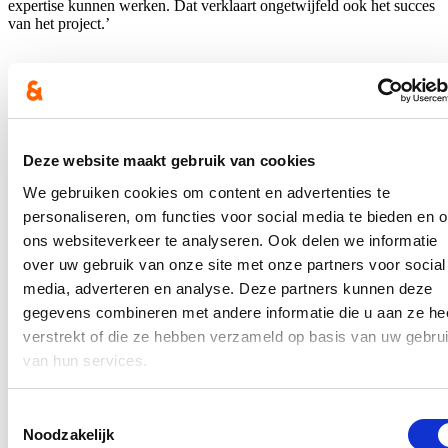
expertise kunnen werken. Dat verklaart ongetwijfeld ook het succes
van het project.’
Lange wachtlijsten
Ondanks dit mooie initiatief blijven er nog steeds een aantal
knelpunten waaronder de lange wachtlijsten voor pleegzorg. ‘Uit de
Deze website maakt gebruik van cookies
meest recente cijfers, blijkt dat er in 2023 nog 1189 kinderen
wachtten op een plaats in een pleeggezin. Er zijn helaas geen cijfers
We gebruiken cookies om content en advertenties te
bekend over het aantal kinderen met ASS die op de wachtlijst staan’,
weet Loes Vandromme. ‘Voor West-Vlaanderen gaat het over 204
personaliseren, om functies voor social media te bieden en 
kinderen en jongeren.’
ons websiteverkeer te analyseren. Ook delen we informatie
over uw gebruik van onze site met onze partners voor social
media, adverteren en analyse. Deze partners kunnen deze
‘Mij lijkt het alvast zeker nodig om dergelijke projecten verder te
gegevens combineren met andere informatie die u aan ze he
blijven ondersteunen en op zoek te gaan naar meer
verstrekt of die ze hebben verzameld op basis van uw gebru
autismevriendelijke gezinnen die kinderen of jongeren met autisme
tijdelijk willen opvangen,’ vindt Vandromme. ‘Nu komen de
van hun services.
middelen deels vanuit het Vlaams Agentschap voor Personen met
een Handicap (VAPH) in het kader van de Rechtstreeks
Toegankelijke Hulp (RTH) en vanuit Opgroeien via de globale
Toestemmingsselectie
enveloppe voor de pleegzorgdiensten. Ik pleit er alvast voor om dit
Noodzakelijk
soort initiatieven alle kansen te geven.’