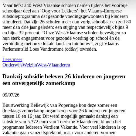
Maar liefst 340 West-Vlaamse scholen namen tijdens het voorbije
schooljaar deel aan ‘Oog voor Lekkers’, het Vlaams-Europese
subsidieprogramma dat gezonde voedingsgewoonten bij kinderen
stimuleert. Dat zijn 26 scholen meer dan vorig schooljaar en zelf 80
meer dan drie jaar geleden: een stijging van respectievelijk bijna 9
en bijna 32 procent. “Onze West-Vlaamse scholen bevestigen zo
hun sterk engagement voor gezonde voeding op school én de
verbinding met onze lokale land- en tuinbouw”, zegt Vlaams
Parlementslid Loes Vandromme (cd&v) tevreden.
Lees meer
Onderwijs
Welzijn
West-Vlaanderen
Dankzij subsidie beleven 26 kinderen en jongeren
een onvergetelijk zomerkamp
09/07/26
Buurtwerking Bellewijk van Poperinge kon deze zomer een
driedaags zomerkamp organiseren voor 26 kinderen en jongeren
tussen 10 en 16 jaar. Dit werd mogelijk gemaakt dankzij een
subsidie van 5.372 euro van Toerisme Vlaanderen, binnen het
programma Iedereen Verdient Vakantie. Voor veel kinderen is op
vakantie gaan vanzelfsprekend, maar voor anderen vormen