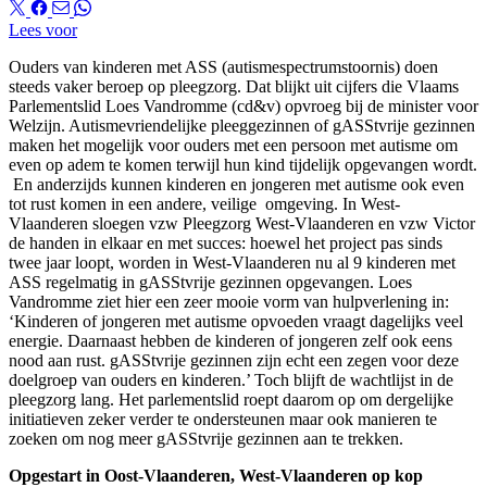
Lees voor
Ouders van kinderen met ASS (autismespectrumstoornis) doen
steeds vaker beroep op pleegzorg. Dat blijkt uit cijfers die Vlaams
Parlementslid Loes Vandromme (cd&v) opvroeg bij de minister voor
Welzijn. Autismevriendelijke pleeggezinnen of gASStvrije gezinnen
maken het mogelijk voor ouders met een persoon met autisme om
even op adem te komen terwijl hun kind tijdelijk opgevangen wordt.
En anderzijds kunnen kinderen en jongeren met autisme ook even
tot rust komen in een andere, veilige omgeving. In West-
Vlaanderen sloegen vzw Pleegzorg West-Vlaanderen en vzw Victor
de handen in elkaar en met succes: hoewel het project pas sinds
twee jaar loopt, worden in West-Vlaanderen nu al 9 kinderen met
ASS regelmatig in gASStvrije gezinnen opgevangen. Loes
Vandromme ziet hier een zeer mooie vorm van hulpverlening in:
‘Kinderen of jongeren met autisme opvoeden vraagt dagelijks veel
energie. Daarnaast hebben de kinderen of jongeren zelf ook eens
nood aan rust. gASStvrije gezinnen zijn echt een zegen voor deze
doelgroep van ouders en kinderen.’ Toch blijft de wachtlijst in de
pleegzorg lang. Het parlementslid roept daarom op om dergelijke
initiatieven zeker verder te ondersteunen maar ook manieren te
zoeken om nog meer gASStvrije gezinnen aan te trekken.
Opgestart in Oost-Vlaanderen, West-Vlaanderen op kop