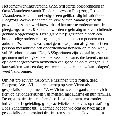
Het samenwerkingsverband gASStvrij startte oorspronkelijk in
Oost-Vlaanderen vanuit Tanderuis vzw en Pleegzorg Oost-
Vlaanderen. Maar al snel volgde een gelijkaardig initiatief door
Pleegzorg West-Vlaanderen en vzw Victor. Vandaag kent dit
provinciale samenwerkingsverband het meeste ondersteunende
pleegzorgsituaties: 9 kinderen worden regelmatig in 7 verschillende
gezinnen opgevangen. Deze gASStvrije gezinnen bieden een
broodnodige ondersteuning aan gezinnen met een persoon met
autisme. ‘Want het is vaak niet gemakkelijk om als gezin met een
persoon met autisme een ondersteunend netwerk op te bouwen’,
vult Vandromme aan. ’De gASStgezinnen zijn sociaal ingestelde
gezinnen met een gezonde interesse in autisme, die bereid zijn om
op vooraf afgesproken momenten een gASStje op te vangen. Dit
kan variëren van een dag, een weekend tot enkele vakantiedagen’,
weet Vandromme.
Om het project van gASStvrije gezinnen uit te rollen, deed
Pleegzorg West-Vlaanderen beroep op vzw Victor als
gespecialiseerde partner. ‘Vzw Victor is een organisatie die zich
richt op het ondersteunen van mensen met autisme en hun families.
De organisatie biedt een breed scala aan diensten, waaronder
individuele begeleiding, groepsactiviteiten en advies op maat’, legt
Loes Vandromme uit. ‘Daarmee hebben we echt de twee meest
gespecialiseerde provinciale diensten samen die elk vanuit hun