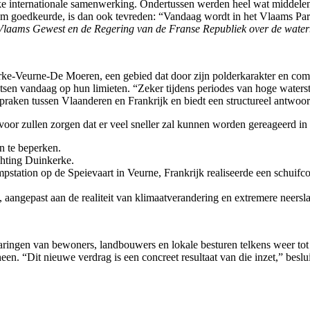
ke internationale samenwerking. Ondertussen werden heel wat middelen
em goedkeurde, is dan ook tevreden: “Vandaag wordt in het Vlaams Parl
t Vlaams Gewest en de Regering van de Franse Republiek over de wate
ke‑Veurne‑De Moeren, een gebied dat door zijn polderkarakter en comp
en vandaag op hun limieten. “Zeker tijdens periodes van hoge watersta
spraken tussen Vlaanderen en Frankrijk en biedt een structureel antwoor
rvoor zullen zorgen dat er veel sneller zal kunnen worden gereageerd in
n te beperken.
chting Duinkerke.
tation op de Speievaart in Veurne, Frankrijk realiseerde een schuifco
angepast aan de realiteit van klimaatverandering en extremere neersla
varingen van bewoners, landbouwers en lokale besturen telkens weer t
en. “Dit nieuwe verdrag is een concreet resultaat van die inzet,” beslu