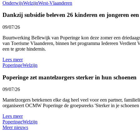
Onderwijs
Welzijn
West-Vlaanderen
Dankzij subsidie beleven 26 kinderen en jongeren ee
09/07/26
Buurtwerking Bellewijk van Poperinge kon deze zomer een driedaags 
van Toerisme Vlaanderen, binnen het programma Iedereen Verdient Vak
een te grote hindernis.
Lees meer
Poperinge
Welzijn
Poperinge zet mantelzorgers sterker in hun schoenen
09/07/26
Mantelzorgers betekenen elke dag heel veel voor een partner, familie
organiseert OCMW Poperinge de groepsreeks 'Sterker in je schoenen al
Lees meer
Poperinge
Welzijn
Meer nieuws