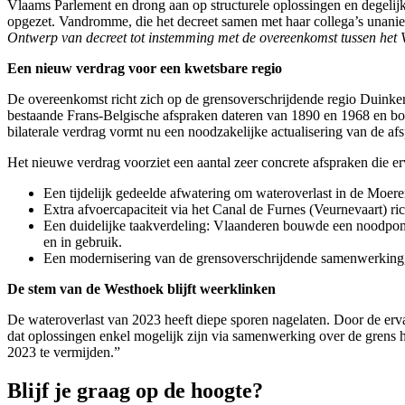
Vlaams Parlement en drong aan op structurele oplossingen en degelij
opgezet. Vandromme, die het decreet samen met haar collega’s unani
Ontwerp van decreet tot instemming met de overeenkomst tussen he
Een nieuw verdrag voor een kwetsbare regio
De overeenkomst richt zich op de grensoverschrijdende regio Duinker
bestaande Frans‑Belgische afspraken dateren van 1890 en 1968 en bots
bilaterale verdrag vormt nu een noodzakelijke actualisering van de af
Het nieuwe verdrag voorziet een aantal zeer concrete afspraken die e
Een tijdelijk gedeelde afwatering om wateroverlast in de Moere
Extra afvoercapaciteit via het Canal de Furnes (Veurnevaart) ri
Een duidelijke taakverdeling: Vlaanderen bouwde een noodpomps
en in gebruik.
Een modernisering van de grensoverschrijdende samenwerking, a
De stem van de Westhoek blijft weerklinken
De wateroverlast van 2023 heeft diepe sporen nagelaten. Door de er
dat oplossingen enkel mogelijk zijn via samenwerking over de grens he
2023 te vermijden.”
Blijf je graag op de hoogte?