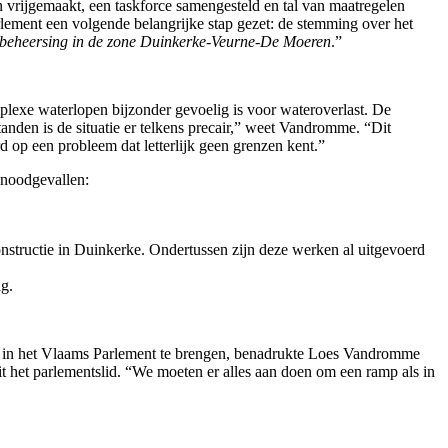
 vrijgemaakt, een taskforce samengesteld en tal van maatregelen
ement een volgende belangrijke stap gezet: de stemming over het
rbeheersing in de zone Duinkerke‑Veurne‑De Moeren
.”
lexe waterlopen bijzonder gevoelig is voor wateroverlast. De
nden is de situatie er telkens precair,” weet Vandromme. “Dit
d op een probleem dat letterlijk geen grenzen kent.”
 noodgevallen:
nstructie in Duinkerke. Ondertussen zijn deze werken al uitgevoerd
g.
ot in het Vlaams Parlement te brengen, benadrukte Loes Vandromme
it het parlementslid. “We moeten er alles aan doen om een ramp als in