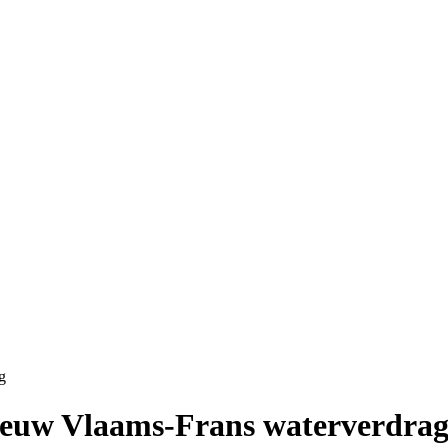
g
ieuw Vlaams-Frans waterverdra