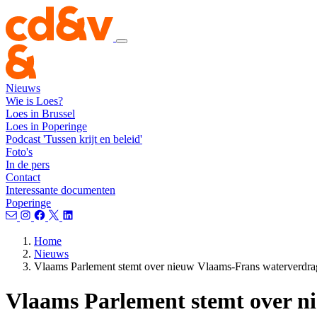
Nieuws
Wie is Loes?
Loes in Brussel
Loes in Poperinge
Podcast 'Tussen krijt en beleid'
Foto's
In de pers
Contact
Interessante documenten
Poperinge
Home
Nieuws
Vlaams Parlement stemt over nieuw Vlaams-Frans waterverdra
Vlaams Parlement stemt over n