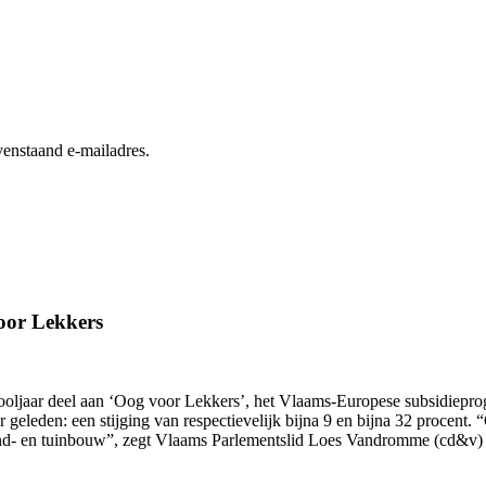
enstaand e-mailadres.
oor Lekkers
hooljaar deel aan ‘Oog voor Lekkers’, het Vlaams-Europese subsidiepr
ar geleden: een stijging van respectievelijk bijna 9 en bijna 32 proce
and- en tuinbouw”, zegt Vlaams Parlementslid Loes Vandromme (cd&v) 