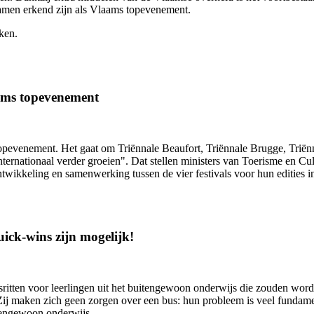
 samen erkend zijn als Vlaams topevenement.
ken.
aams topevenement
opevenement. Het gaat om Triënnale Beaufort, Triënnale Brugge, Triënna
 internationaal verder groeien". Dat stellen ministers van Toerisme en 
twikkeling en samenwerking tussen de vier festivals voor hun edities i
uick-wins zijn mogelijk!
tten voor leerlingen uit het buitengewoon onderwijs die zouden worden
n. Zij maken zich geen zorgen over een bus: hun probleem is veel fun
itengewoon onderwijs.