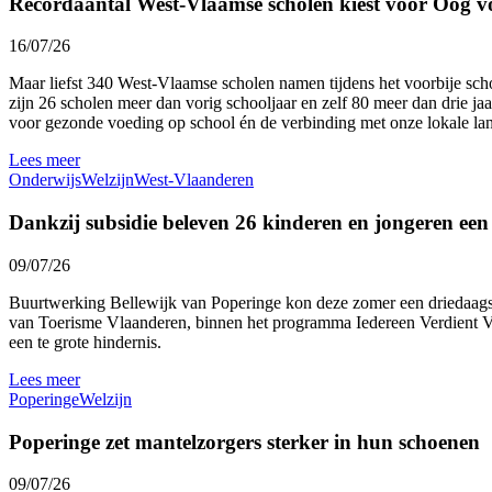
Recordaantal West-Vlaamse scholen kiest voor Oog v
16/07/26
Maar liefst 340 West-Vlaamse scholen namen tijdens het voorbije sc
zijn 26 scholen meer dan vorig schooljaar en zelf 80 meer dan drie ja
voor gezonde voeding op school én de verbinding met onze lokale l
Lees meer
Onderwijs
Welzijn
West-Vlaanderen
Dankzij subsidie beleven 26 kinderen en jongeren ee
09/07/26
Buurtwerking Bellewijk van Poperinge kon deze zomer een driedaags 
van Toerisme Vlaanderen, binnen het programma Iedereen Verdient Vak
een te grote hindernis.
Lees meer
Poperinge
Welzijn
Poperinge zet mantelzorgers sterker in hun schoenen
09/07/26