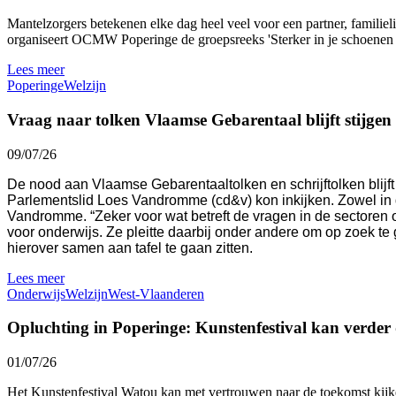
Mantelzorgers betekenen elke dag heel veel voor een partner, familie
organiseert OCMW Poperinge de groepsreeks 'Sterker in je schoenen al
Lees meer
Poperinge
Welzijn
Vraag naar tolken Vlaamse Gebarentaal blijft stijge
09/07/26
De nood aan Vlaamse Gebarentaaltolken en schrijftolken blijft 
Parlementslid Loes Vandromme (cd&v) kon inkijken. Zowel in d
Vandromme. “Zeker voor wat betreft de vragen in de sectoren ond
voor onderwijs. Ze pleitte daarbij onder andere om op zoek 
hierover samen aan tafel te gaan zitten.
Lees meer
Onderwijs
Welzijn
West-Vlaanderen
Opluchting in Poperinge: Kunstenfestival kan verde
01/07/26
Het Kunstenfestival Watou kan met vertrouwen naar de toekomst kijke