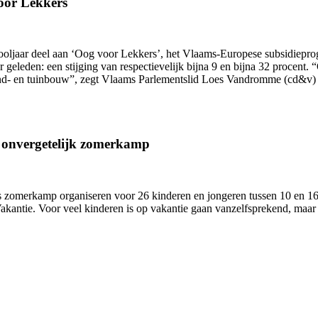
oor Lekkers
hooljaar deel aan ‘Oog voor Lekkers’, het Vlaams-Europese subsidiepr
ar geleden: een stijging van respectievelijk bijna 9 en bijna 32 proce
and- en tuinbouw”, zegt Vlaams Parlementslid Loes Vandromme (cd&v) 
n onvergetelijk zomerkamp
zomerkamp organiseren voor 26 kinderen en jongeren tussen 10 en 16 j
antie. Voor veel kinderen is op vakantie gaan vanzelfsprekend, maar 