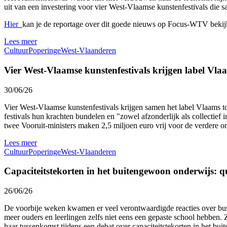
uit van een investering voor vier West-Vlaamse kunstenfestivals die
Hier
kan je de reportage over dit goede nieuws op Focus-WTV bekij
Lees meer
Cultuur
Poperinge
West-Vlaanderen
Vier West-Vlaamse kunstenfestivals krijgen label Vl
30/06/26
Vier West-Vlaamse kunstenfestivals krijgen samen het label Vlaams t
festivals hun krachten bundelen en "zowel afzonderlijk als collectief
twee Vooruit-ministers maken 2,5 miljoen euro vrij voor de verdere on
Lees meer
Cultuur
Poperinge
West-Vlaanderen
Capaciteitstekorten in het buitengewoon onderwijs: q
26/06/26
De voorbije weken kwamen er veel verontwaardigde reacties over busri
meer ouders en leerlingen zelfs niet eens een gepaste school hebbe
haar tussenkomst tijdens een debat over capaciteitstekorten in het bu