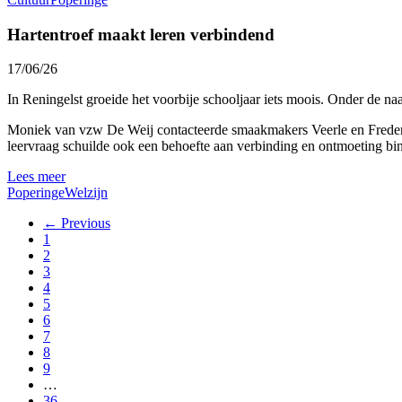
Hartentroef maakt leren verbindend
17/06/26
In Reningelst groeide het voorbije schooljaar iets moois. Onder de na
Moniek van vzw De Weij contacteerde smaakmakers Veerle en Frederik 
leervraag schuilde ook een behoefte aan verbinding en ontmoeting bi
Lees meer
Poperinge
Welzijn
← Previous
1
2
3
4
5
6
7
8
9
…
36