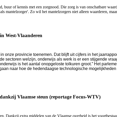
lid, buur of kennis met een zorgnood. Die zorg is van onschatbare waa
s mantelzorger'. Zo wil het mantelzorgers niet alleen waarderen, maar
n in West-Vlaanderen
in onze provincie toenemen. Dat blijft uit cijfers in het jaarr
e sectoren welzijn, onderwijs als werk is er een stijgende vra
erwijs is het aantal onopgeloste tolkuren groot.” Het parlements
te gaan naar hoe de hedendaagse technologische mogelijkheden 
r dankzij Vlaamse steun (reportage Focus-WTV)
n. Dankzij extra middelen van de Vlaamse overheid is het voortbestaan