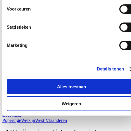
Vandromme en schepen van kinderopvang Ewoud Notebaert.
Voorkeuren
Lees meer
Poperinge
Welzijn
West-Vlaanderen
Statistieken
Poperinge en jeugdverenigingen engageren zich voor
pleegzorg
Marketing
27/04/25
In maart 2024 lanceerde de Jeugddienst al een initiatief om
pleegkinderen meer te betrekken bij buitenschoolse activiteiten.
Door de ondertekening van het charter is deze ambitie nu officieel
Details tonen
vastgelegd. De verschillende jeugdverenigingen garanderen dat ze
inclusiviteit, veiligheid, vertrouwelijkheid, respect, ondersteuning en
begeleiding zullen bieden. Alle kinderen zijn welkom, zelfs al is hun
Alles toestaan
deelname tijdelijk of eenmalig. De stad streeft namelijk naar een
inclusieve gemeenschap, waarin alle kinderen zich thuis voelen.
Poperinge is de eerste stad in Vlaanderen die een dergelijk initiatief
Weigeren
met jeugdverenigingen op poten zet.
Lees meer
Poperinge
Welzijn
West-Vlaanderen