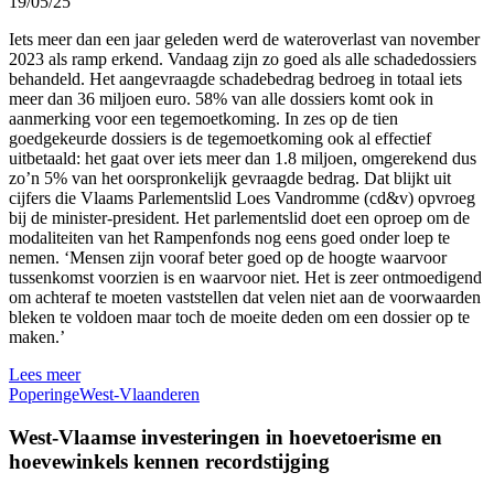
19/05/25
Iets meer dan een jaar geleden werd de wateroverlast van november
2023 als ramp erkend. Vandaag zijn zo goed als alle schadedossiers
behandeld. Het aangevraagde schadebedrag bedroeg in totaal iets
meer dan 36 miljoen euro. 58% van alle dossiers komt ook in
aanmerking voor een tegemoetkoming. In zes op de tien
goedgekeurde dossiers is de tegemoetkoming ook al effectief
uitbetaald: het gaat over iets meer dan 1.8 miljoen, omgerekend dus
zo’n 5% van het oorspronkelijk gevraagde bedrag. Dat blijkt uit
cijfers die Vlaams Parlementslid Loes Vandromme (cd&v) opvroeg
bij de minister-president. Het parlementslid doet een oproep om de
modaliteiten van het Rampenfonds nog eens goed onder loep te
nemen. ‘Mensen zijn vooraf beter goed op de hoogte waarvoor
tussenkomst voorzien is en waarvoor niet. Het is zeer ontmoedigend
om achteraf te moeten vaststellen dat velen niet aan de voorwaarden
bleken te voldoen maar toch de moeite deden om een dossier op te
maken.’
Lees meer
Poperinge
West-Vlaanderen
West-Vlaamse investeringen in hoevetoerisme en
hoevewinkels kennen recordstijging