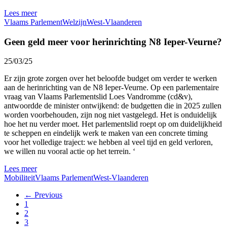
Lees meer
Vlaams Parlement
Welzijn
West-Vlaanderen
Geen geld meer voor herinrichting N8 Ieper-Veurne?
25/03/25
Er zijn grote zorgen over het beloofde budget om verder te werken
aan de herinrichting van de N8 Ieper-Veurne. Op een parlementaire
vraag van Vlaams Parlementslid Loes Vandromme (cd&v),
antwoordde de minister ontwijkend: de budgetten die in 2025 zullen
worden voorbehouden, zijn nog niet vastgelegd. Het is onduidelijk
hoe het nu verder moet. Het parlementslid roept op om duidelijkheid
te scheppen en eindelijk werk te maken van een concrete timing
voor het volledige traject: we hebben al veel tijd en geld verloren,
we willen nu vooral actie op het terrein. ‘
Lees meer
Mobiliteit
Vlaams Parlement
West-Vlaanderen
← Previous
1
2
3