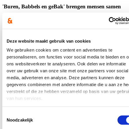
'Buren, Babbels en geBak' brengen mensen samen
12/05/25
Ook dit jaar viert Poperinge met enthousiasme Dag van de Buren,
een jaarlijkse traditie eind mei. Bovendien houdt Poperinge het niet
bij 1 dag, maar staan er tal van activiteiten op de planning. Onder de
Deze website maakt gebruik van cookies
smakelijke noemer ‘Buren, Babbels en geBak’ worden inwoners
van Groot-Poperinge uitgenodigd om samen te komen en de
We gebruiken cookies om content en advertenties te
buurtbanden aan te halen.
personaliseren, om functies voor social media te bieden en 
Lees meer
ons websiteverkeer te analyseren. Ook delen we informatie
Poperinge
Welzijn
West-Vlaanderen
over uw gebruik van onze site met onze partners voor social
media, adverteren en analyse. Deze partners kunnen deze
Extra Vlaamse middelen voor buitenschoolse
gegevens combineren met andere informatie die u aan ze he
opvang in Poperinge
verstrekt of die ze hebben verzameld op basis van uw gebru
12/05/25
van hun services.
De stad Poperinge krijgt extra Vlaamse subsidies voor
buitenschoolse opvang en activiteiten. Dankzij deze middelen kan
Toestemmingsselectie
de stad haar kwalitatief aanbod verder uitbouwen. ‘Zo komen we
Noodzakelijk
ook tegemoet aan de grote vraag van ouders en kunnen we inzetten
op specifieke doelgroepen’, zeggen Vlaams Parlementslid Loes