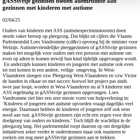
gASStvrije gezinnen bieden ademruimte aan
gezinnen met kinderen met autisme
02/04/25
Ouders van kinderen met ASS (autismespectrumstoornis) doen
steeds vaker beroep op pleegzorg. Dat blijkt uit cijfers die Vlaams
Parlementslid Loes Vandromme (cd&v) opvroeg bij de minister voor
Welzijn. Autismevriendelijke pleeggezinnen of gASStvrije gezinnen
maken het mogelijk voor ouders met een persoon met autisme om
even op adem te komen terwijl hun kind tijdelijk opgevangen wordt.
En anderzijds kunnen kinderen en jongeren met autisme ook even
tot rust komen in een andere, veilige omgeving. In West-
Vlaanderen sloegen vzw Pleegzorg West-Vlaanderen en vzw Victor
de handen in elkaar en met succes: hoewel het project pas sinds
twee jaar loopt, worden in West-Vlaanderen nu al 9 kinderen met
ASS regelmatig in gASStvrije gezinnen opgevangen. Loes
Vandromme ziet hier een zeer mooie vorm van hulpverlening in:
‘Kinderen of jongeren met autisme opvoeden vraagt dagelijks veel
energie. Daarnaast hebben de kinderen of jongeren zelf ook eens
nood aan rust. gASStvrije gezinnen zijn echt een zegen voor deze
doelgroep van ouders en kinderen.’ Toch blijft de wachtlijst in de
pleegzorg lang. Het parlementslid roept daarom op om dergelijke
initiatieven zeker verder te ondersteunen maar ook manieren te
zoeken om nog meer gASStvrije gezinnen aan te trekken.