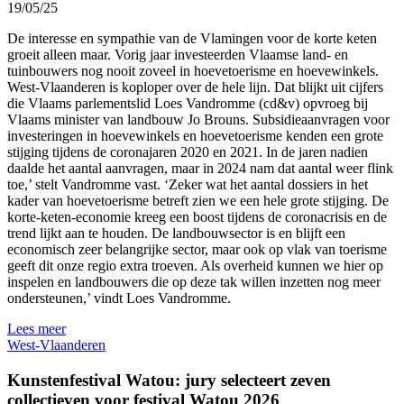
19/05/25
De interesse en sympathie van de Vlamingen voor de korte keten
groeit alleen maar. Vorig jaar investeerden Vlaamse land- en
tuinbouwers nog nooit zoveel in hoevetoerisme en hoevewinkels.
West-Vlaanderen is koploper over de hele lijn. Dat blijkt uit cijfers
die Vlaams parlementslid Loes Vandromme (cd&v) opvroeg bij
Vlaams minister van landbouw Jo Brouns. Subsidieaanvragen voor
investeringen in hoevewinkels en hoevetoerisme kenden een grote
stijging tijdens de coronajaren 2020 en 2021. In de jaren nadien
daalde het aantal aanvragen, maar in 2024 nam dat aantal weer flink
toe,’ stelt Vandromme vast. ‘Zeker wat het aantal dossiers in het
kader van hoevetoerisme betreft zien we een hele grote stijging. De
korte-keten-economie kreeg een boost tijdens de coronacrisis en de
trend lijkt aan te houden. De landbouwsector is en blijft een
economisch zeer belangrijke sector, maar ook op vlak van toerisme
geeft dit onze regio extra troeven. Als overheid kunnen we hier op
inspelen en landbouwers die op deze tak willen inzetten nog meer
ondersteunen,’ vindt Loes Vandromme.
Lees meer
West-Vlaanderen
Kunstenfestival Watou: jury selecteert zeven
collectieven voor festival Watou 2026