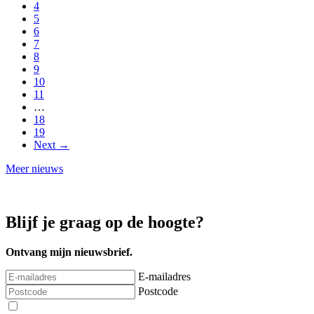
4
5
6
7
8
9
10
11
…
18
19
Next →
Meer nieuws
Blijf je graag op de hoogte?
Ontvang mijn nieuwsbrief.
E-mailadres
Postcode