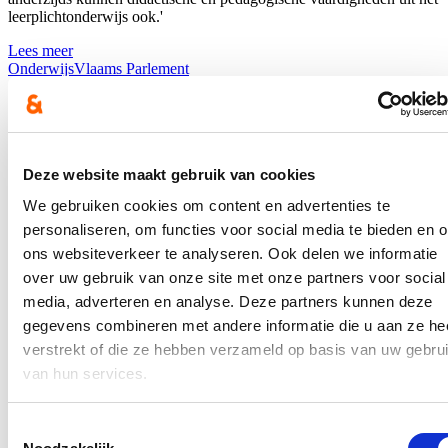
leerplichtonderwijs ook.'
Lees meer
Onderwijs
Vlaams Parlement
Meer Westvlamingen doen beroep op arbeids-
ondersteunende maatregelen
09/02/23
Deze website maakt gebruik van cookies
Mensen met een handicap of chronische ziekte die werken, komen
We gebruiken cookies om content en advertenties te
onder bepaalde voorwaarden in aanmerking voor
personaliseren, om functies voor social media te bieden en 
tewerkstellingsondersteunende maatregelen. Uit cijfers die minister
ons websiteverkeer te analyseren. Ook delen we informatie
van Werk Jo Brouns bekend maakte, blijkt dat het aantal mensen dat
beroep doet op deze ondersteunende maatregel jaar na jaar stijgt.
over uw gebruik van onze site met onze partners voor social
‘Ook in West-Vlaanderen is dat het geval,’ geeft Loes Vandromme,
media, adverteren en analyse. Deze partners kunnen deze
Vlaams parlementslid voor cd&v aan. ‘Mensen met een chronische
gegevens combineren met andere informatie die u aan ze he
ziekte of handicap trekken zich vaak op aan naar het werk kunnen
gaan. Dankzij extra ondersteuning kunnen ze dat. Een inclusieve
verstrekt of die ze hebben verzameld op basis van uw gebru
samenleving betekent ook inclusie op de arbeidsmarkt.’
van hun services.
Lees meer
sociale economie
Sociale Zaken
Welzijn
Werk
West-Vlaanderen
Toestemmingsselectie