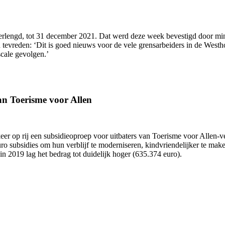
lengd, tot 31 december 2021. Dat werd deze week bevestigd door min
reden: ‘Dit is goed nieuws voor de vele grensarbeiders in de Westho
cale gevolgen.’
an Toerisme voor Allen
keer op rij een subsidieoproep voor uitbaters van Toerisme voor Allen
o subsidies om hun verblijf te moderniseren, kindvriendelijker te maken
n 2019 lag het bedrag tot duidelijk hoger (635.374 euro).