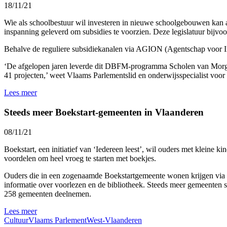
18/11/21
Wie als schoolbestuur wil investeren in nieuwe schoolgebouwen kan a
inspanning geleverd om subsidies te voorzien. Deze legislatuur bijvo
Behalve de reguliere subsidiekanalen via AGION (Agentschap voor In
‘De afgelopen jaren leverde dit DBFM-programma Scholen van Morgen
41 projecten,’ weet Vlaams Parlementslid en onderwijsspecialist
Lees meer
Steeds meer Boekstart-gemeenten in Vlaanderen
08/11/21
Boekstart, een initiatief van ‘Iedereen leest’, wil ouders met kleine k
voordelen om heel vroeg te starten met boekjes.
Ouders die in een zogenaamde Boekstartgemeente wonen krijgen via h
informatie over voorlezen en de bibliotheek. Steeds meer gemeenten 
258 gemeenten deelnemen.
Lees meer
Cultuur
Vlaams Parlement
West-Vlaanderen