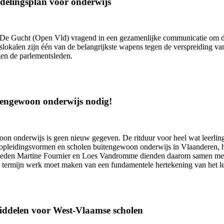
delingsplan voor onderwijs
 Gucht (Open Vld) vragend in een gezamenlijke communicatie om dri
aslokalen zijn één van de belangrijkste wapens tegen de verspreiding 
en de parlementsleden.
tengewoon onderwijs nodig!
oon onderwijs is geen nieuw gegeven. De ritduur voor heel wat leerling
s, opleidingsvormen en scholen buitengewoon onderwijs in Vlaanderen, 
ntsleden Martine Fournier en Loes Vandromme dienden daarom samen met d
ge termijn werk moet maken van een fundamentele hertekening van het l
middelen voor West-Vlaamse scholen