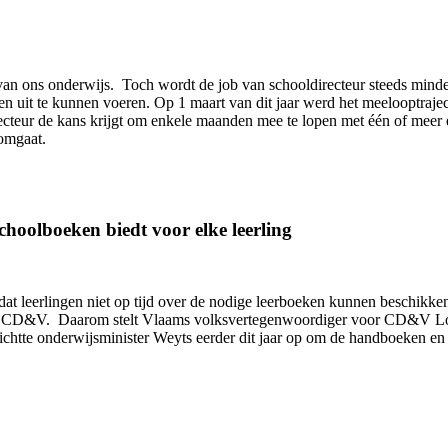
van ons onderwijs. Toch wordt de job van schooldirecteur steeds minder
uit te kunnen voeren. Op 1 maart van dit jaar werd het meelooptraject 
ecteur de kans krijgt om enkele maanden mee te lopen met één of meer 
 omgaat.
choolboeken biedt voor elke leerling
at leerlingen niet op tijd over de nodige leerboeken kunnen beschikken
stelt CD&V. Daarom stelt Vlaams volksvertegenwoordiger voor CD&V L
ie richtte onderwijsminister Weyts eerder dit jaar op om de handboeken e