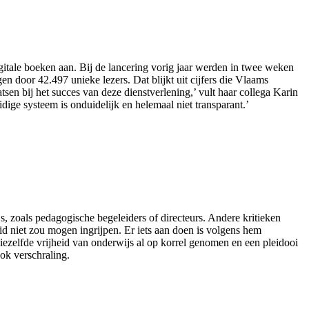
itale boeken aan. Bij de lancering vorig jaar werden in twee weken
 door 42.497 unieke lezers. Dat blijkt uit cijfers die Vlaams
n bij het succes van deze dienstverlening,’ vult haar collega Karin
dige systeem is onduidelijk en helemaal niet transparant.’
js, zoals pedagogische begeleiders of directeurs. Andere kritieken
d niet zou mogen ingrijpen. Er iets aan doen is volgens hem
ezelfde vrijheid van onderwijs al op korrel genomen en een pleidooi
ook verschraling.