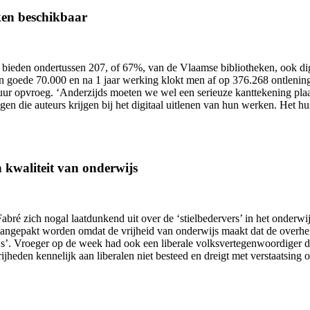
ken beschikbaar
 bieden ondertussen 207, of 67%, van de Vlaamse bibliotheken, ook dig
n goede 70.000 en na 1 jaar werking klokt men af op 376.268 ontleningen
opvroeg. ‘Anderzijds moeten we wel een serieuze kanttekening plaatse
n die auteurs krijgen bij het digitaal uitlenen van hun werken. Het hui
 kwaliteit van onderwijs
abré zich nogal laatdunkend uit over de ‘stielbedervers’ in het onderwi
aangepakt worden omdat de vrijheid van onderwijs maakt dat de overhei
s’. Vroeger op de week had ook een liberale volksvertegenwoordiger di
jheden kennelijk aan liberalen niet besteed en dreigt met verstaatsing 