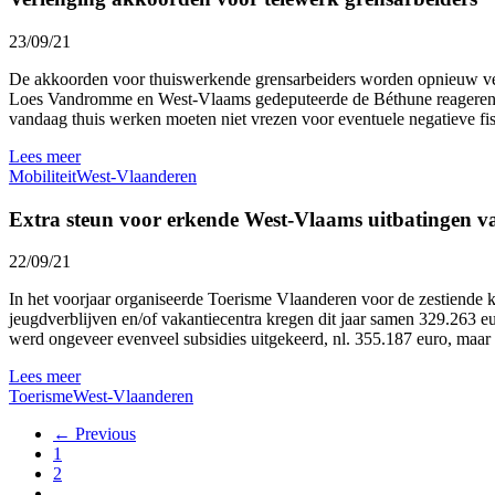
23/09/21
De akkoorden voor thuiswerkende grensarbeiders worden opnieuw ver
Loes Vandromme en West-Vlaams gedeputeerde de Béthune reageren tev
vandaag thuis werken moeten niet vrezen voor eventuele negatieve fis
Lees meer
Mobiliteit
West-Vlaanderen
Extra steun voor erkende West-Vlaams uitbatingen v
22/09/21
In het voorjaar organiseerde Toerisme Vlaanderen voor de zestiende 
jeugdverblijven en/of vakantiecentra kregen dit jaar samen 329.263 eur
werd ongeveer evenveel subsidies uitgekeerd, nl. 355.187 euro, maar i
Lees meer
Toerisme
West-Vlaanderen
← Previous
1
2
…