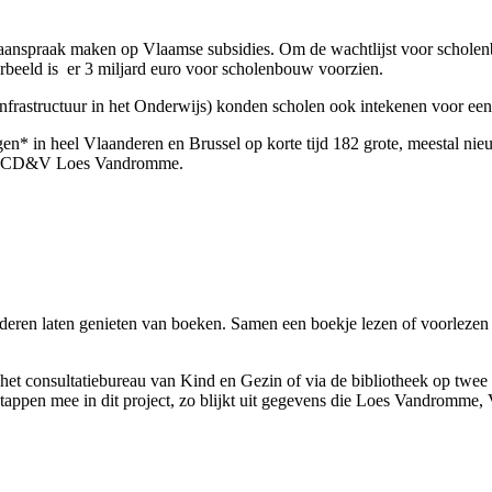
anspraak maken op Vlaamse subsidies. Om de wachtlijst voor scholenbo
orbeeld is er 3 miljard euro voor scholenbouw voorzien.
frastructuur in het Onderwijs) konden scholen ook intekenen voor een
* in heel Vlaanderen en Brussel op korte tijd 182 grote, meestal ni
 voor CD&V Loes Vandromme.
inderen laten genieten van boeken. Samen een boekje lezen of voorlezen i
et consultatiebureau van Kind en Gezin of via de bibliotheek op twe
stappen mee in dit project, zo blijkt uit gegevens die Loes Vandromme