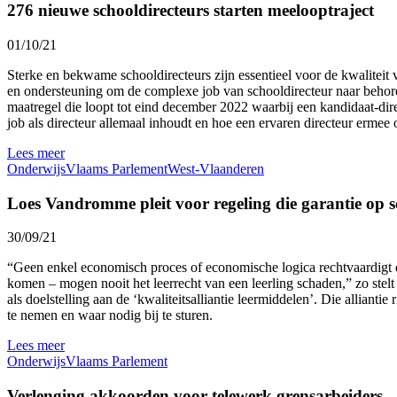
276 nieuwe schooldirecteurs starten meelooptraject
01/10/21
Sterke en bekwame schooldirecteurs zijn essentieel voor de kwaliteit 
en ondersteuning om de complexe job van schooldirecteur naar behoren 
maatregel die loopt tot eind december 2022 waarbij een kandidaat-dir
job als directeur allemaal inhoudt en hoe een ervaren directeur ermee
Lees meer
Onderwijs
Vlaams Parlement
West-Vlaanderen
Loes Vandromme pleit voor regeling die garantie op s
30/09/21
“Geen enkel economisch proces of economische logica rechtvaardigt d
komen – mogen nooit het leerrecht van een leerling schaden,” zo 
als doelstelling aan de ‘kwaliteitsalliantie leermiddelen’. Die alliant
te nemen en waar nodig bij te sturen.
Lees meer
Onderwijs
Vlaams Parlement
Verlenging akkoorden voor telewerk grensarbeiders