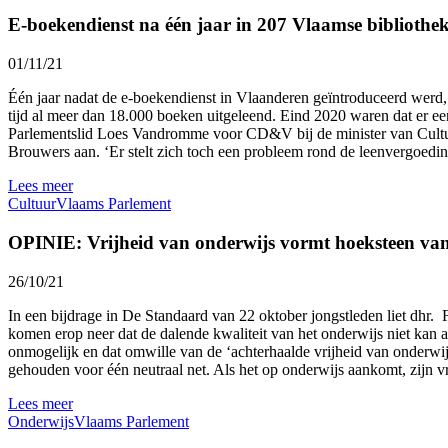
E-boekendienst na één jaar in 207 Vlaamse bibliothe
01/11/21
Één jaar nadat de e-boekendienst in Vlaanderen geïntroduceerd werd,
tijd al meer dan 18.000 boeken uitgeleend. Eind 2020 waren dat er ee
Parlementslid Loes Vandromme voor CD&V bij de minister van Cultuur 
Brouwers aan. ‘Er stelt zich toch een probleem rond de leenvergoedinge
Lees meer
Cultuur
Vlaams Parlement
OPINIE: Vrijheid van onderwijs vormt hoeksteen van
26/10/21
In een bijdrage in De Standaard van 22 oktober jongstleden liet dhr. F
komen erop neer dat de dalende kwaliteit van het onderwijs niet kan 
onmogelijk en dat omwille van de ‘achterhaalde vrijheid van onderwij
gehouden voor één neutraal net. Als het op onderwijs aankomt, zijn vri
Lees meer
Onderwijs
Vlaams Parlement