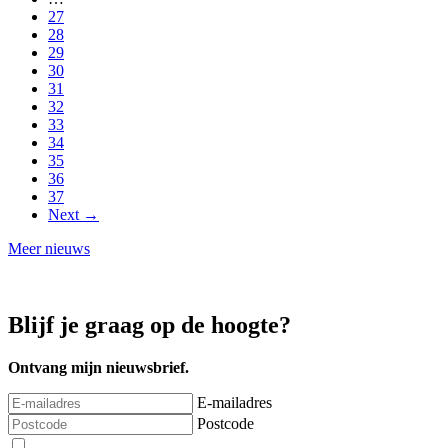
27
28
29
30
31
32
33
34
35
36
37
Next →
Meer nieuws
Blijf je graag op de hoogte?
Ontvang mijn nieuwsbrief.
E-mailadres
Postcode