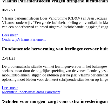
Vlaams Parlementsleden vragen dringend luchtbehan
06/12/21
Vlaams parlementsleden Loes Vandromme (CD&V) en Jean Jacques De
Vlaamse onderwijs. “Een goede luchtbehandeling en -ventilatie in kl
van een onderbouwd en breed uitgerold luchtbehandelingsplan,” zegg
Lees meer
Onderwijs
Vlaams Parlement
Fundamentele hervorming van leerlingenvervoer bui
25/11/21
De problematische situatie van het leerlingenvervoer in het buitengew
soelaas, maar door de ongelijke spreiding van de verschillende type
mobiliteitsplannen, stijgen de ritduren jaar na jaar. Vlaams parleme
oplossing moet bieden voor de meest schrijnende situaties en op lan
Lees meer
Mobiliteit
Onderwijs
Vlaams Parlement
'Scholen voor morgen' zorgt voor extra investerings